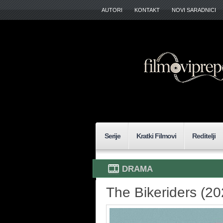
AUTORI
KONTAKT
NOVI SARADNICI
Serije
Kratki Filmovi
Reditelji
DRAMA
The Bikeriders (20