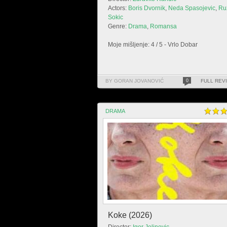
Actors:
Boris Dvornik
,
Neda Spasojevic
,
Ru
Sokic
Genre:
Drama
,
Romansa
Moje mišljenje: 4 / 5 - Vrlo Dobar
BY GORAN JOVANOVIĆ
0
FULL REV
DRAMA
Koke (2026)