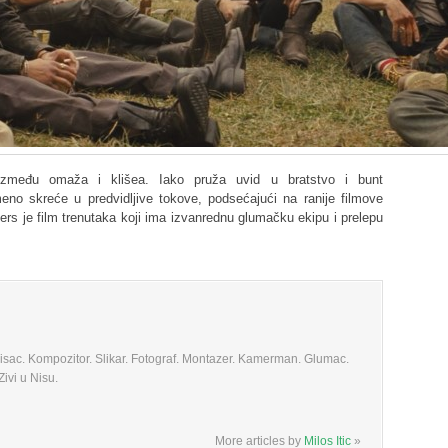
između omaža i klišea. Iako pruža uvid u bratstvo i bunt
meno skreće u predvidljive tokove, podsećajući na ranije filmove
ders je film trenutaka koji ima izvanrednu glumačku ekipu i prelepu
 Pisac. Kompozitor. Slikar. Fotograf. Montazer. Kamerman. Glumac.
ivi u Nisu.
More articles by
Milos Itic
»