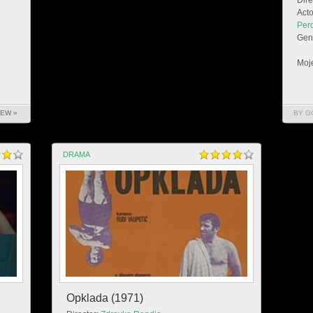
Dire
Acto
Per
Gen
Moje
IEW »
BY G
DRAMA
Opklada (1971)