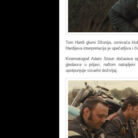
Tom Hardi glumi Džonija, osnivača klub
Hardijeva interpretacija je upečatljiva i 
Kinematograf Adam Stoun dočarava epo
gledaoce u prljavi, naftom natopljeni 
upotpunjuje vizuelni doživljaj.