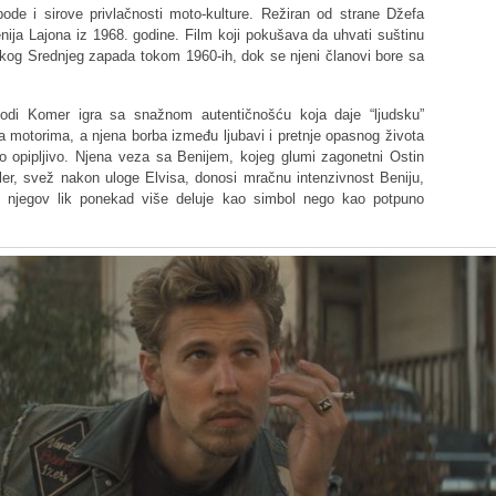
ode i sirove privlačnosti moto-kulture. Režiran od strane Džefa
enija Lajona iz 1968. godine. Film koji pokušava da uhvati suštinu
čkog Srednjeg zapada tokom 1960-ih, dok se njeni članovi bore sa
žodi Komer igra sa snažnom autentičnošću koja daje “ljudsku”
 motorima, a njena borba između ljubavi i pretnje opasnog života
o opipljivo. Njena veza sa Benijem, kojeg glumi zagonetni Ostin
tler, svež nakon uloge Elvisa, donosi mračnu intenzivnost Beniju,
 i njegov lik ponekad više deluje kao simbol nego kao potpuno