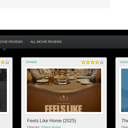
OVIE REVIEWS
ALL MOVIE REVIEWS
DRAMA
AVA
Feels Like Home (2025)
Th
Director:
Gábor Holtai
Dire