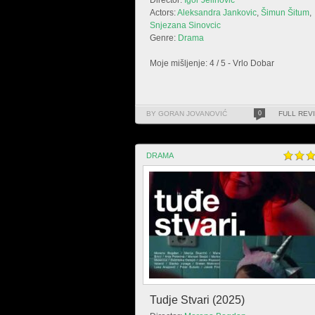
Director:
Igor Jelinovic
Actors:
Aleksandra Jankovic
,
Šimun Šitum
,
Snjezana Sinovcic
Genre:
Drama
Moje mišljenje: 4 / 5 - Vrlo Dobar
BY GORAN JOVANOVIĆ
0
FULL REV
DRAMA
Tudje Stvari (2025)