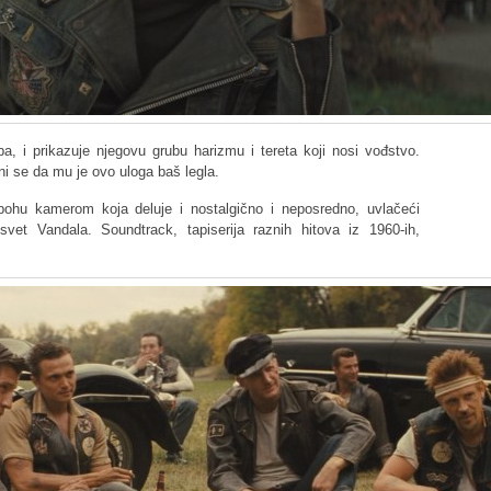
a, i prikazuje njegovu grubu harizmu i tereta koji nosi vođstvo.
čini se da mu je ovo uloga baš legla.
hu kamerom koja deluje i nostalgično i neposredno, uvlačeći
svet Vandala. Soundtrack, tapiserija raznih hitova iz 1960-ih,