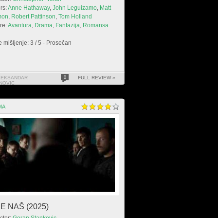
rs:
Anne Hathaway
,
John Leguizamo
,
Matt
mon
,
Robert Pattinson
,
Tom Holland
re:
Avantura
,
Drama
,
Fantazija
,
Romansa
 mišljenje: 3 / 5 - Prosečan
LEKSANDAR
0
FULL REVIEW »
NOVIC
MA
E NAŠ (2025)