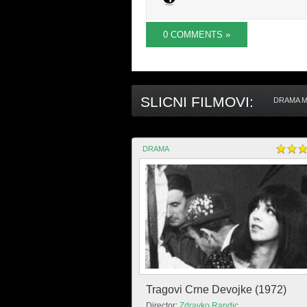
0 COMMENTS »
SLICNI FILMOVI:
DRAMA M
DRAMA
Tragovi Crne Devojke (1972)
Director:
Zdravko Randic