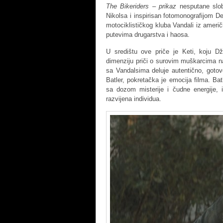
The Bikeriders – prikaz
nesputane slob
Nikolsa i inspirisan fotomonografijom D
motociklističkog kluba Vandali iz ameri
putevima drugarstva i haosa.
U središtu ove priče je Keti, koju D
dimenziju priči o surovim muškarcima na
sa Vandalsima deluje autentično, gotov
Batler, pokretačka je emocija filma. Ba
sa dozom misterije i čudne energije,
razvijena individua.