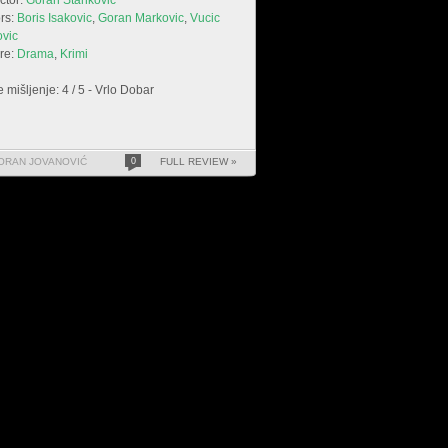
ctor:
Goran Stankovic
rs:
Boris Isakovic
,
Goran Markovic
,
Vucic
ovic
re:
Drama
,
Krimi
 mišljenje: 4 / 5 - Vrlo Dobar
ORAN JOVANOVIĆ
0
FULL REVIEW »