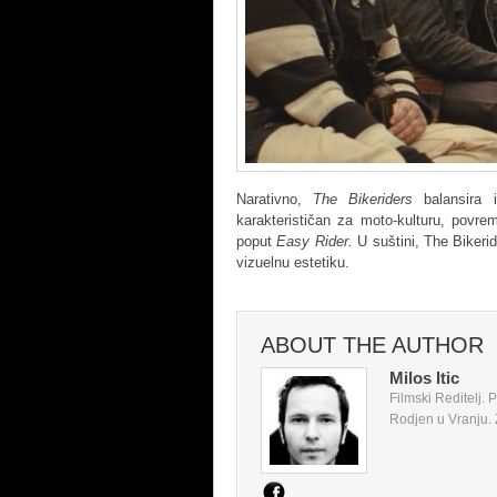
Narativno,
The Bikeriders
balansira 
karakterističan za moto-kulturu, povre
poput
Easy Rider.
U suštini, The Bikeri
vizuelnu estetiku.
ABOUT THE AUTHOR
Milos Itic
Filmski Reditelj.
Rodjen u Vranju. Z