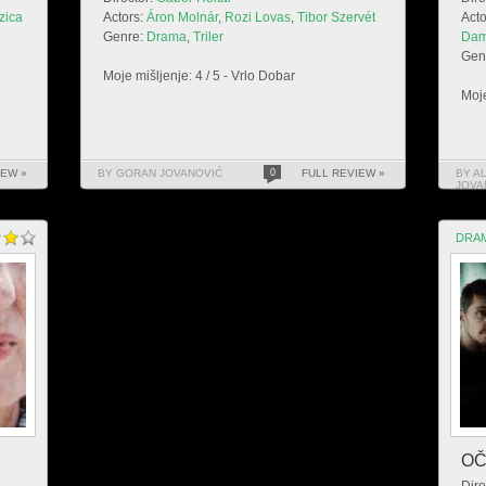
zica
Actors:
Áron Molnár
,
Rozi Lovas
,
Tibor Szervét
Acto
Genre:
Drama
,
Triler
Da
Gen
Moje mišljenje: 4 / 5 - Vrlo Dobar
Moje
IEW »
BY GORAN JOVANOVIĆ
0
FULL REVIEW »
BY A
JOVA
DRA
OČ