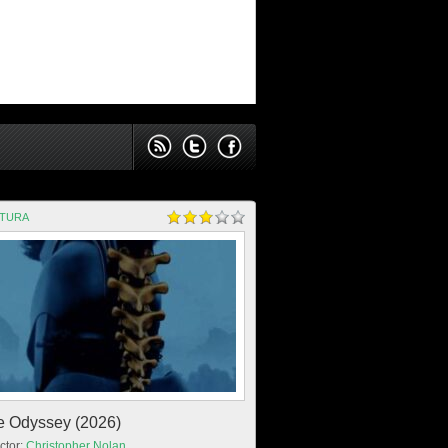
NTURA
e Odyssey (2026)
ctor:
Christopher Nolan