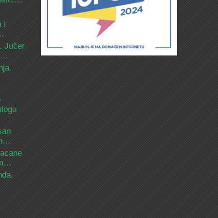
 i
d…
. Jučer
 i…
nja.
o
ulogu
san
ih…
bacane
nam…
nda.