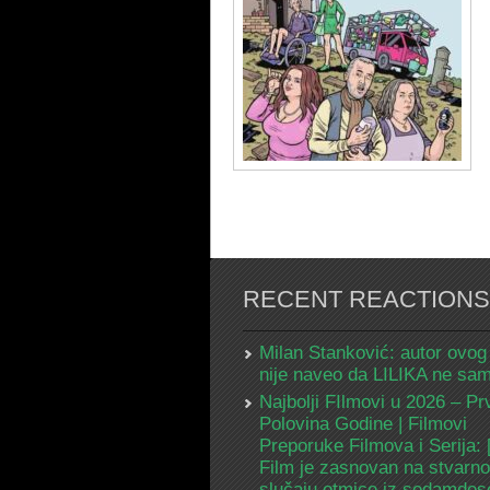
RECENT REACTIONS
Milan Stanković: autor ovog
nije naveo da LILIKA ne s
Najbolji FIlmovi u 2026 – Pr
Polovina Godine | Filmovi
Preporuke Filmova i Serija:
Film je zasnovan na stvarn
slučaju otmice iz sedamdes