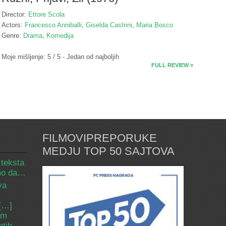
Director:
Ettore Scola
Actors:
Francesco Anniballi
,
Giselda Castrini
,
Maria Bosco
Genre:
Drama
,
Komedija
Moje mišljenje: 5 / 5 - Jedan od najboljih
FULL REVIEW »
FILMOVIPREPORUKE
MEDJU TOP 50 SAJTOVA
 teksta
amo da…
va
 […]
om
etih.…