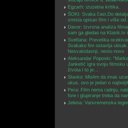
Egzarh: izuzetna kritika.
ŠOKI: Svaka čast.Do detalja
smisla opisan film i više o
Davor: Izvrsna analiza filma
sam ga gledao na Klasik.tv
Svetlana: Prevelika ocekiva
Svakako fim ostavlja utisak.
Nesvakidasnji, nesto novo
Aleksandar Poposki: "Mark
Janketić igra svoju filmsku 
života i to je…
Slavko: Mislim da imas uza
ukus, ovo je jedan o najbolj
Pera: Film nema radnju, na
fore i glupiranje treba da 
Jelena: Vanvremenska lege