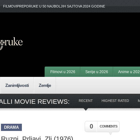
FILMOVIPREPORUKE U 50 NAJBOLJIH SAJTOVA 2024 GODINE
Filmovi u 2026
Serije u 2026
Anime u 202
Zanimljivosti
Zemlje
LLI MOVIE REVIEWS:
RECENT
HIGHEST RATED
0
COMMENTS
DRAMA
Ruzni, Prljavi, Zli (1976)