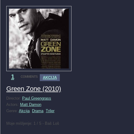
1
COMMENTS
AKCIJA
Green Zone (2010)
Director:
Paul Greengrass
Actors:
Matt Damon
Genre:
Akcija
,
Drama
,
Triler
Moje mišljenje: 1 / 5 - Baš Loš