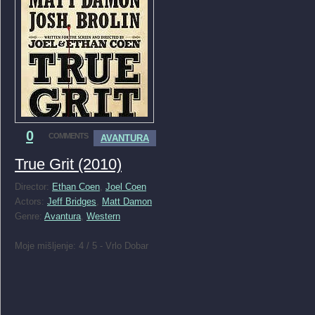
0
COMMENTS
AVANTURA
True Grit (2010)
Director:
Ethan Coen
,
Joel Coen
Actors:
Jeff Bridges
,
Matt Damon
Genre:
Avantura
,
Western
Moje mišljenje: 4 / 5 - Vrlo Dobar