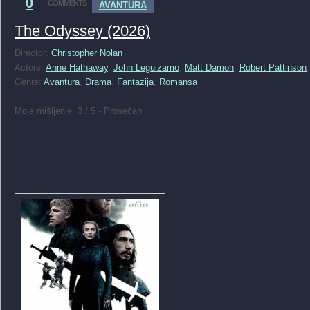
0
COMMENTS
AVANTURA
The Odyssey (2026)
Director:
Christopher Nolan
Actors:
Anne Hathaway
,
John Leguizamo
,
Matt Damon
,
Robert Pattinson
Genre:
Avantura
,
Drama
,
Fantazija
,
Romansa
Moje mišljenje: 3 / 5 - Prosečan