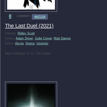
0
COMMENTS
AKCIJA
The Last Duel (2021)
Director:
Ridley Scott
Actors:
Adam Driver
,
Jodie Comer
,
Matt Damon
Genre:
Akcija
,
Drama
,
Istorijski
Moje mišljenje: 4 / 5 - Vrlo Dobar