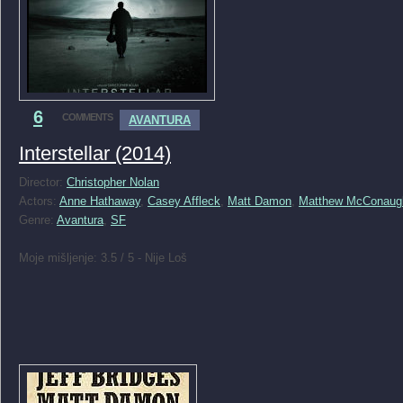
6
COMMENTS
AVANTURA
Interstellar (2014)
Director:
Christopher Nolan
Actors:
Anne Hathaway
,
Casey Affleck
,
Matt Damon
,
Matthew McConaug
Genre:
Avantura
,
SF
Moje mišljenje: 3.5 / 5 - Nije Loš