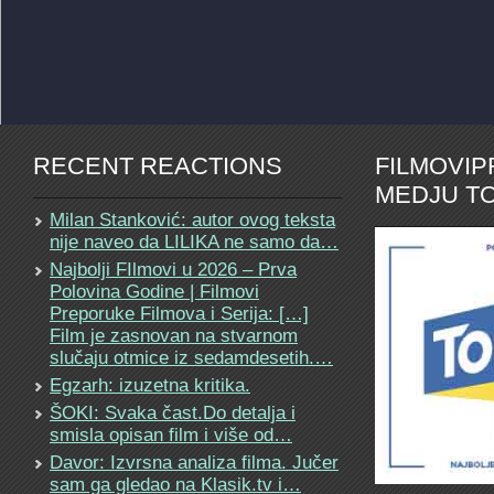
RECENT REACTIONS
FILMOVI
MEDJU TO
Milan Stanković: autor ovog teksta
nije naveo da LILIKA ne samo da…
Najbolji FIlmovi u 2026 – Prva
Polovina Godine | Filmovi
Preporuke Filmova i Serija: […]
Film je zasnovan na stvarnom
slučaju otmice iz sedamdesetih.…
Egzarh: izuzetna kritika.
ŠOKI: Svaka čast.Do detalja i
smisla opisan film i više od…
Davor: Izvrsna analiza filma. Jučer
sam ga gledao na Klasik.tv i…