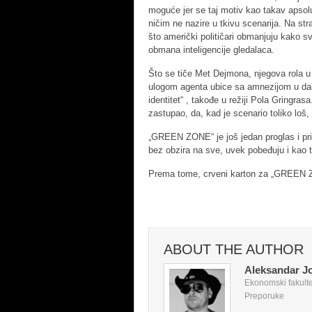
moguće jer se taj motiv kao takav apsol
ničim ne nazire u tkivu scenarija. Na str
što američki političari obmanjuju kako s
obmana inteligencije gledalaca.
Što se tiče Met Dejmona, njegova rola 
ulogom agenta ubice sa amnezijom u dalek
identitet“ , takođe u režiji Pola Gringras
zastupao, da, kad je scenario toliko loš,
„GREEN ZONE“ je još jedan proglas i pr
bez obzira na sve, uvek pobeđuju i kao t
Prema tome, crveni karton za „GREEN 
ABOUT THE AUTHOR
Aleksandar J
Ekonomski fakultet
Preporuke