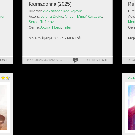
Karmadonna (2025)
Ru
Director:
Aleksandar Radivojevic
Dire
nor
Actors:
Jelena Djokic
,
Milutin 'Mima' Karadzic
,
Acto
Sergej Trifunovic
Mor
Genre:
Akcija
,
Horor
,
Triler
Gen
Moje mišljenje: 3.5 / 5 - Nije Loš
Moje
IEW »
BY GORAN JOVANOVIĆ
1
FULL REVIEW »
BY G
AKCI