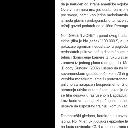
da je naručen od strane američke vojske k
Ovakvih primera ima još dosta, pa nije n
pre svega, pamti kao jedna melodramska 
između glavnih protagonista u tumačenju 
težnji govori podatak da je lično Pentago
No, „GREEN ZONE“, i pored sveg truda da
ekipe (film je bio „težak“ 100 000 $, a 
pokazuje ogroman nedostatak u pogledu 
nedostatak prikriva nešto dinamičnijom 
tehnici (korišćenje kamere iz ruku u sc
zumova iz jednog plana u drugi, itd.). 
„Bloody Sunday“ (2002) i uspeo da na kr
severnoirskom gradiću početkom 70-ih go
verskim masakrom između protestanata i
prilično zamarajuće i bespredmetno. S dr
stvaranja utiska autentičnosti lokacija (
se film dešava u razrušenom Bagdadu). 
kroz kadrove nadograđuju željenu realis
uspeva da uspostavi trajniju komunikaci
Dramaturški gledano, karakteri su poveza
istinu, Roj Miler, uključujući i epizodne
na kraju novinarke CNN-a; drugu stranu či