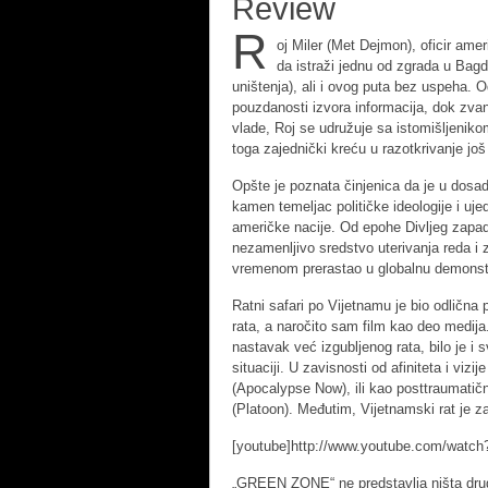
Review
R
oj Miler (Met Dejmon), oficir ame
da istraži jednu od zgrada u Ba
uništenja), ali i ovog puta bez uspeha. O
pouzdanosti izvora informacija, dok zva
vlade, Roj se udružuje sa istomišljeni
toga zajednički kreću u razotkrivanje još
Opšte je poznata činjenica da je u dosada
kamen temeljac političke ideologije i u
američke nacije. Od epohe Divljeg zapa
nezamenljivo sredstvo uterivanja reda i
vremenom prerastao u globalnu demonstra
Ratni safari po Vijetnamu je bio odlična 
rata, a naročito sam film kao deo medija.
nastavak već izgubljenog rata, bilo je i s
situaciji. U zavisnosti od afiniteta i vizij
(Apocalypse Now), ili kao posttraumatičn
(Platoon). Međutim, Vijetnamski rat je za
[youtube]http://www.youtube.com/wat
„GREEN ZONE“ ne predstavlja ništa drugo