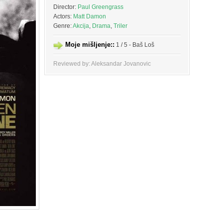
Director:
Paul Greengrass
Actors:
Matt Damon
Genre:
Akcija
,
Drama
,
Triler
Moje mišljenje::
1 / 5 - Baš Loš
Reviewed by: Aleksandar Jovanovic