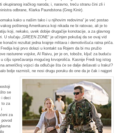
ti okupiranog iračkog naroda; i, naravno, treću stranu čini zli i
ministra odbrane, Klarka Paundstona (Greg Kinir).
momaka kako u našim tako i u njihovim redovima“ je već postao
svakog poštenog Amerikanca koji nikada ne bi ratovao, ali je to
iju koji, nekako, uvek dobije drugačije konotacije, a za glavnog
čari. U slučaju „GREEN ZONE“ je učinjen pokušaj da se ovaj vid
je konačni rezultat jedna krajnje mlitava i demotivišuća ratna priča.
 Fredija koji prvo dolazi u kontakt sa Rojem da bi mu pružio
e rasturene vojske, Al Raivu, jer je on, tobože, ključ za buduću
 u cilju sprečavanja mogućeg krvoprolića. Kasnije Fredi tog istog
 na američkoj vojsci da odlučuje šta će se dalje dešavati u Iraku!?
o bolje razmisli, ne nosi drugu poruku do one da je čak i najgori
ostoji
ašto se
 i deci
 to za
 i
aćeni za
i povod
glavna
ilo