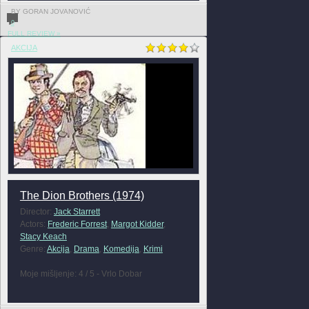
BY GORAN JOVANOVIĆ
0
FULL REVIEW »
AKCIJA
The Dion Brothers (1974)
Director:
Jack Starrett
Actors:
Frederic Forrest
,
Margot Kidder
,
Stacy Keach
Genre:
Akcija
,
Drama
,
Komedija
,
Krimi
Moje mišljenje: 4 / 5 - Vrlo Dobar