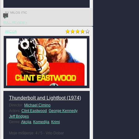
BY MILOS ITIC
0
FULL REVIEW »
AKCIJA
Thunderbolt and Lightfoot (1974)
Director:
Michael Cimino
Actors:
Clint Eastwood
,
George Kennedy
,
Jeff Bridges
Genre:
Akcija
,
Komedija
,
Krimi
Moje mišljenje: 4 / 5 - Vrlo Dobar