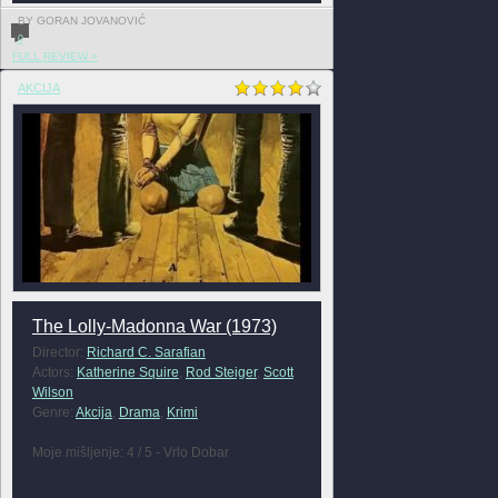
BY GORAN JOVANOVIĆ
0
FULL REVIEW »
AKCIJA
The Lolly-Madonna War (1973)
Director:
Richard C. Sarafian
Actors:
Katherine Squire
,
Rod Steiger
,
Scott
Wilson
Genre:
Akcija
,
Drama
,
Krimi
Moje mišljenje: 4 / 5 - Vrlo Dobar