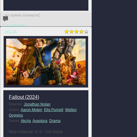
BY GORAN JOVANOVIĆ
0
FULL REVIEW »
AKCIJA
Fallout (2024)
Director:
Jonathan Nolan
Actors:
Aaron Moten
,
Ella Purnell
,
Walton
Goggins
Genre:
Akcija
,
Avantura
,
Drama
Moje mišljenje: 4 / 5 - Vrlo Dobar