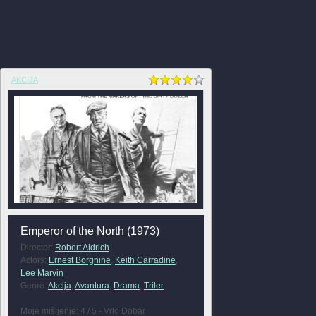
AKCIJA
Emperor of the North (1973)
Director:
Robert Aldrich
Actors:
Ernest Borgnine
,
Keith Carradine
,
Lee Marvin
Genre:
Akcija
,
Avantura
,
Drama
,
Triler
Moje mišljenje: 4 / 5 - Vrlo Dobar