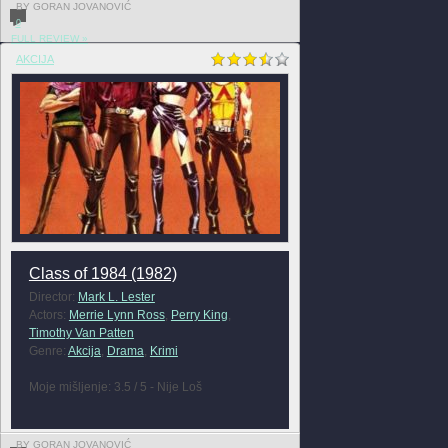
BY GORAN JOVANOVIĆ
0
FULL REVIEW »
AKCIJA
Class of 1984 (1982)
Director:
Mark L. Lester
Actors:
Merrie Lynn Ross
,
Perry King
,
Timothy Van Patten
Genre:
Akcija
,
Drama
,
Krimi
Moje mišljenje: 3.5 / 5 - Nije Loš
BY GORAN JOVANOVIĆ