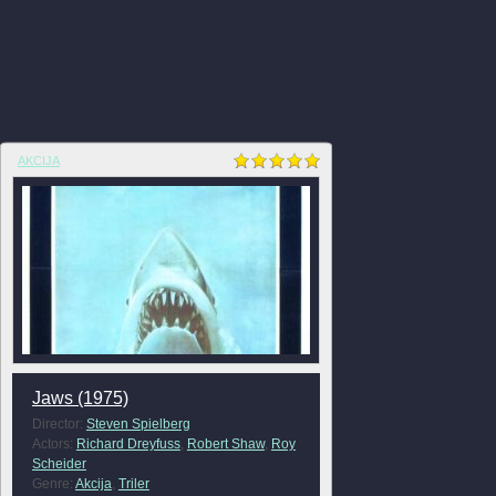
AKCIJA
Jaws (1975)
Director:
Steven Spielberg
Actors:
Richard Dreyfuss
,
Robert Shaw
,
Roy
Scheider
Genre:
Akcija
,
Triler