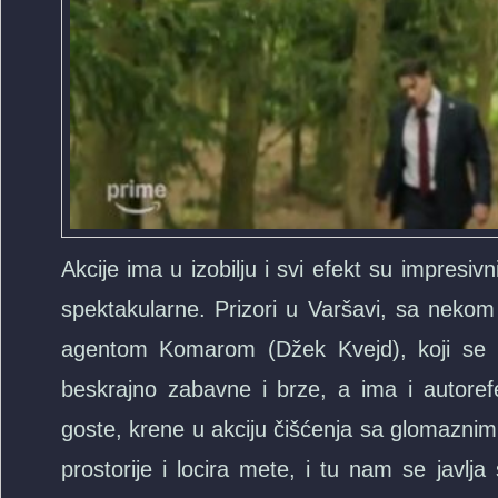
Akcije ima u izobilju i svi efekt su impresi
spektakularne. Prizori u Varšavi, sa neko
agentom Komarom (Džek Kvejd), koji se p
beskrajno zabavne i brze, a ima i autorefer
goste, krene u akciju čišćenja sa glomaznim 
prostorije i locira mete, i tu nam se javlja