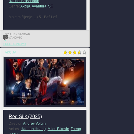
Rachel Brosnahan
Genre:
Akcija
,
Avantura
,
SF
Moje mišljenje: 1 / 5 - Baš Loš
BY ALEKSANDAR
JOVANOVIC
0
FULL REVIEW »
AKCIJA
Red Silk (2025)
Director:
Andrey Volgin
Actors:
Haonan Huang
,
Milos Bikovic
,
Zheng