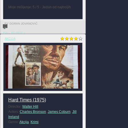
Moje mišljenje: 5 / 5 - Jedan od najboljih
BY GORAN JOVANOVIĆ
0
FULL REVIEW »
AKCIJA
Hard Times (1975)
Director:
Walter Hill
Actors:
Charles Bronson
,
James Coburn
,
Jill
Ireland
Genre:
Akcija
,
Krimi