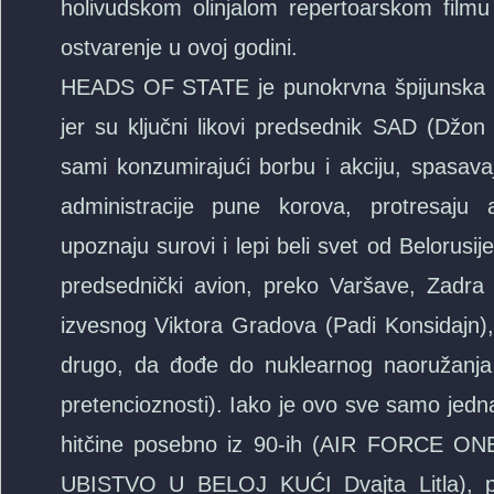
holivudskom olinjalom repertoarskom filmu 
ostvarenje u ovoj godini.
HEADS OF STATE je punokrvna špijunska ak
jer su ključni likovi predsednik SAD (Džon S
sami konzumirajući borbu i akciju, spasavaj
administracije pune korova, protresaju a
upoznaju surovi i lepi beli svet od Belorusije
predsednički avion, preko Varšave, Zadra i
izvesnog Viktora Gradova (Padi Konsidajn), 
drugo, da đođe do nuklearnog naoružanja i
pretencioznosti). Iako je ovo sve samo jedn
hitčine posebno iz 90-ih (AIR FORCE ON
UBISTVO U BELOJ KUĆI Dvajta Litla),