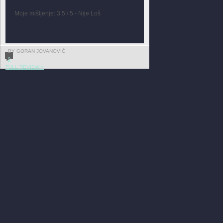
Moje mišljenje: 3.5 / 5 - Nije Loš
BY GORAN JOVANOVIĆ
0
FULL REVIEW »