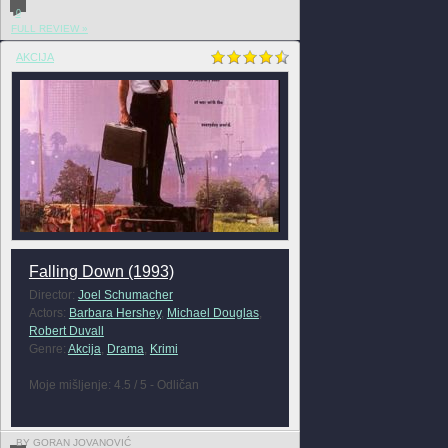
0
FULL REVIEW »
AKCIJA
Falling Down (1993)
Director:
Joel Schumacher
Actors:
Barbara Hershey
,
Michael Douglas
,
Robert Duvall
Genre:
Akcija
,
Drama
,
Krimi
Moje mišljenje: 4.5 / 5 - Odličan
BY GORAN JOVANOVIĆ