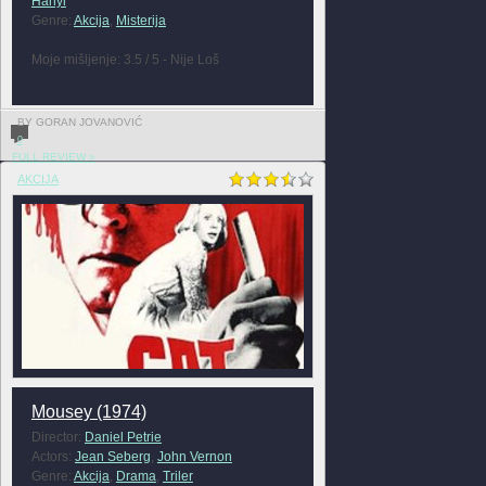
Hanyi
Genre:
Akcija
,
Misterija
Moje mišljenje: 3.5 / 5 - Nije Loš
BY GORAN JOVANOVIĆ
0
FULL REVIEW »
AKCIJA
Mousey (1974)
Director:
Daniel Petrie
Actors:
Jean Seberg
,
John Vernon
Genre:
Akcija
,
Drama
,
Triler