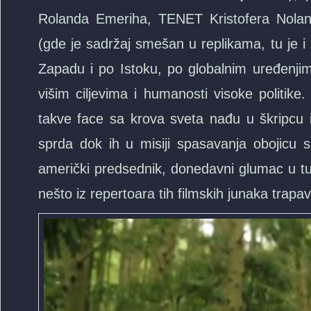
Rolanda Emeriha, TENET Kristofera Nolana)
(gde je sadržaj smešan u replikama, tu je i n
Zapadu i po Istoku, po globalnim uređenji
višim ciljevima i humanosti visoke politi
takve face sa krova sveta nađu u škripcu i 
sprda dok ih u misiji spasavanja obojicu sp
američki predsednik, donedavni glumac u tu
nešto iz repertoara tih filmskih junaka trapa