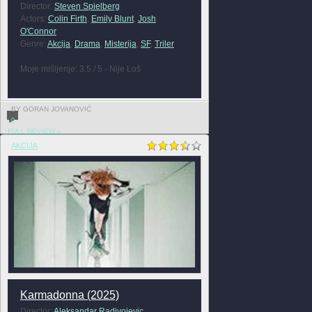
Director:
Steven Spielberg
Actors:
Colin Firth
,
Emily Blunt
,
Josh
O'Connor
Genre:
Akcija
,
Drama
,
Misterija
,
SF
,
Triler
Moje mišljenje: 3.5 / 5 - Nije Loš
BY GORAN JOVANOVIĆ
0
FULL REVIEW »
AKCIJA
Karmadonna (2025)
Director:
Aleksandar Radivojevic