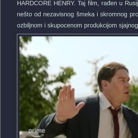
HARDCORE HENRY. Taj film, rađen u Rusiji, 
nešto od nezavisnog šmeka i skromnog prod
ozbiljnom i skupocenom produkcijom sjajnog 