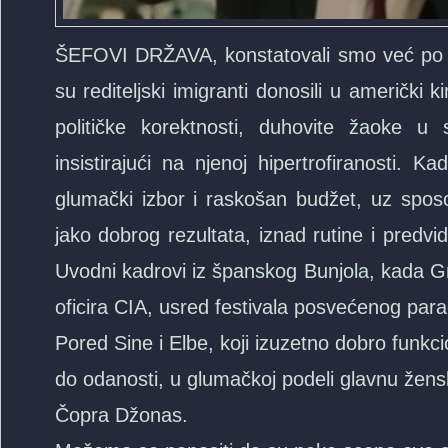
ŠEFOVI DRŽAVA, konstatovali smo već po i
su rediteljski imigranti donosili u američki 
političke korektnosti, duhovite žaoke u
insistirajući na njenoj hipertrofiranosti. 
glumački izbor i raskošan budžet, uz spos
jako dobrog rezultata, iznad rutine i predvid
Uvodni kadrovi iz španskog Bunjola, kada Gra
oficira CIA, usred festivala posvećenog para
Pored Sine i Elbe, koji izuzetno dobro funkcio
do odanosti, u glumačkoj podeli glavnu žensk
Čopra Džonas.