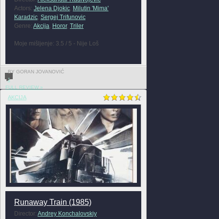
Actors:
Jelena Djokic
,
Milutin 'Mima'
Karadzic
,
Sergej Trifunovic
Genre:
Akcija
,
Horor
,
Triler
Moje mišljenje: 3.5 / 5 - Nije Loš
BY GORAN JOVANOVIĆ
1
FULL REVIEW »
AKCIJA
Runaway Train (1985)
Director:
Andrey Konchalovskiy