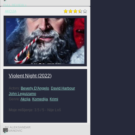
0
FULL REVIEW »
AKCIJA
Violent Night (2022)
Actors:
Beverly D'Angelo
,
David Harbour
,
John Leguizamo
Genre:
Akcija
,
Komedija
,
Krimi
Moje mišljenje: 3.5 / 5 - Nije Loš
BY ALEKSANDAR
JOVANOVIC
0