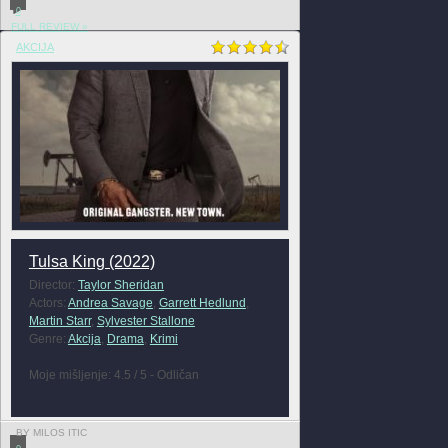
0
FULL REVIEW »
AKCIJA
Tulsa King (2022)
Director:
Taylor Sheridan
Actors:
Andrea Savage
,
Garrett Hedlund
,
Martin Starr
,
Sylvester Stallone
Genre:
Akcija
,
Drama
,
Krimi
Moje mišljenje: 4.5 / 5 - Odličan
BY MILOS ITIC