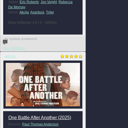
Actors:
Eric Roberts
,
Jon Voight
,
Rebecca
De Mornay
Genre:
Akcija
,
Avantura
,
Triler
Moje mišljenje: 4.5 / 5 - Odličan
BY GORAN JOVANOVIĆ
0
FULL REVIEW »
AKCIJA
One Battle After Another (2025)
Director:
Paul Thomas Anderson