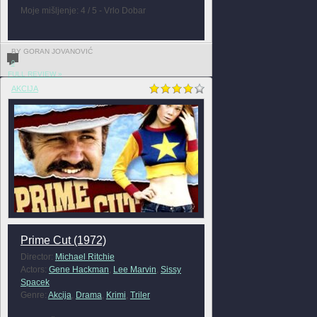
Moje mišljenje: 4 / 5 - Vrlo Dobar
BY GORAN JOVANOVIĆ
0
FULL REVIEW »
AKCIJA
Prime Cut (1972)
Director:
Michael Ritchie
Actors:
Gene Hackman
,
Lee Marvin
,
Sissy
Spacek
Genre:
Akcija
,
Drama
,
Krimi
,
Triler