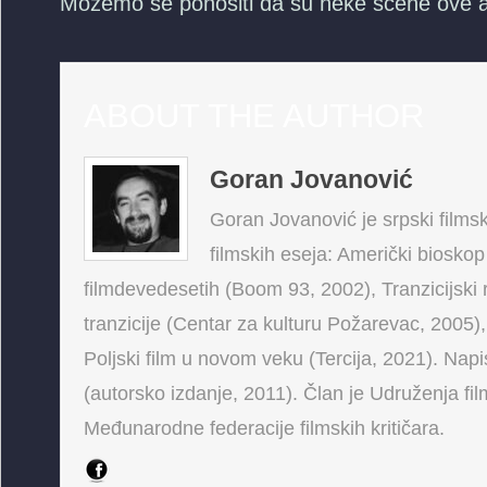
Možemo se ponositi da su neke scene ove at
ABOUT THE AUTHOR
Goran Jovanović
Goran Jovanović je srpski filmski
filmskih eseja: Američki bioskop
filmdevedesetih (Boom 93, 2002), Tranzicijski 
tranzicije (Centar za kulturu Požarevac, 2005),
Poljski film u novom veku (Tercija, 2021). Napis
(autorsko izdanje, 2011). Član je Udruženja fi
Međunarodne federacije filmskih kritičara.