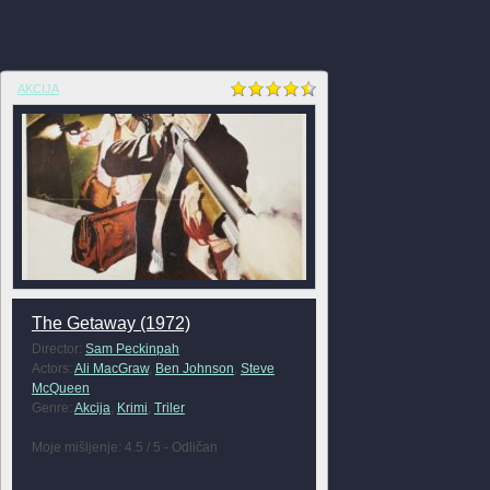
AKCIJA
The Getaway (1972)
Director:
Sam Peckinpah
Actors:
Ali MacGraw
,
Ben Johnson
,
Steve
McQueen
Genre:
Akcija
,
Krimi
,
Triler
Moje mišljenje: 4.5 / 5 - Odličan