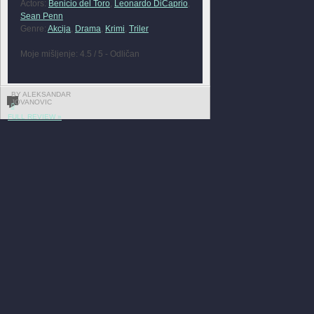
Actors:
Benicio del Toro
,
Leonardo DiCaprio
,
Sean Penn
Genre:
Akcija
,
Drama
,
Krimi
,
Triler
Moje mišljenje: 4.5 / 5 - Odličan
BY ALEKSANDAR
JOVANOVIC
0
FULL REVIEW »