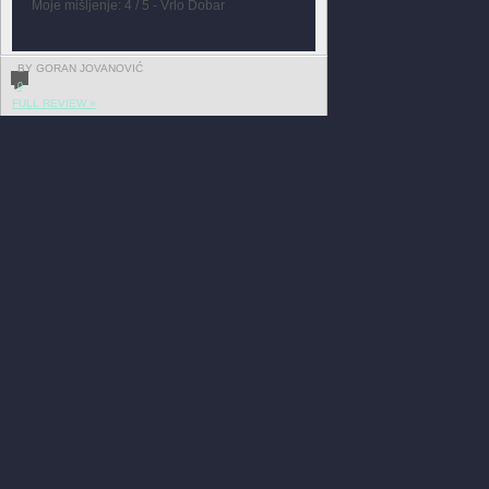
Moje mišljenje: 4 / 5 - Vrlo Dobar
BY GORAN JOVANOVIĆ
0
FULL REVIEW »