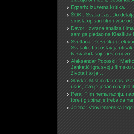
Egzarh: izuzetna kritika.
ŠOKI: Svaka čast.Do detalja
smisla opisan film i više o
Davor: Izvrsna analiza filma
sam ga gledao na Klasik.tv
Svetlana: Prevelika ocekiva
Svakako fim ostavlja utisak.
Nesvakidasnji, nesto novo
Aleksandar Poposki: "Mark
Janketić igra svoju filmsku 
života i to je…
Slavko: Mislim da imas uza
ukus, ovo je jedan o najbolj
Pera: Film nema radnju, na
fore i glupiranje treba da 
Jelena: Vanvremenska lege