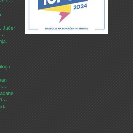
 i
d…
. Jučer
 i…
nja.
o
ulogu
san
ih…
bacane
nam…
nda.