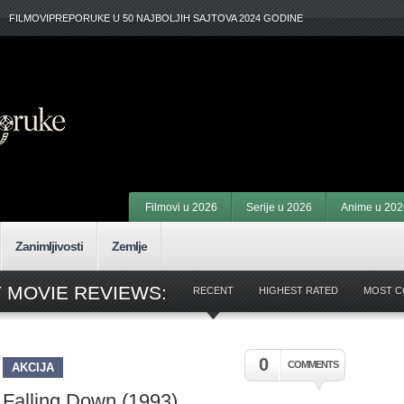
FILMOVIPREPORUKE U 50 NAJBOLJIH SAJTOVA 2024 GODINE
Filmovi u 2026
Serije u 2026
Anime u 202
Zanimljivosti
Zemlje
 MOVIE REVIEWS:
RECENT
HIGHEST RATED
MOST 
0
COMMENTS
AKCIJA
Falling Down (1993)