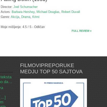
Director:
Joel Schumacher
Actors:
Barbara Hershey
,
Michael Douglas
,
Robert Duvall
Genre:
Akcija
,
Drama
,
Krimi
Moje mišljenje: 4.5 / 5 - Odličan
FULL REVIEW »
FILMOVIPREPORUKE
MEDJU TOP 50 SAJTOVA
 teksta
amo da…
va
 […]
om
etih.…