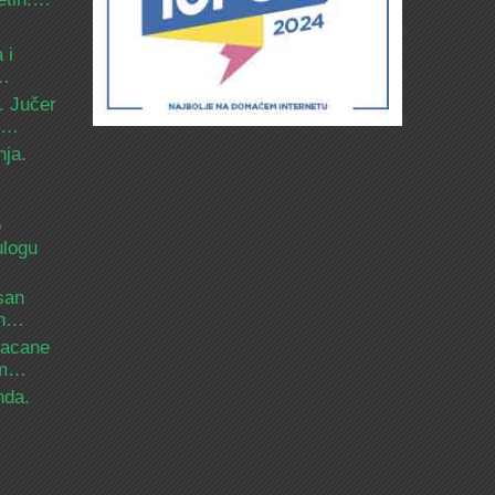
 i
d…
. Jučer
 i…
nja.
o
ulogu
san
ih…
bacane
nam…
nda.