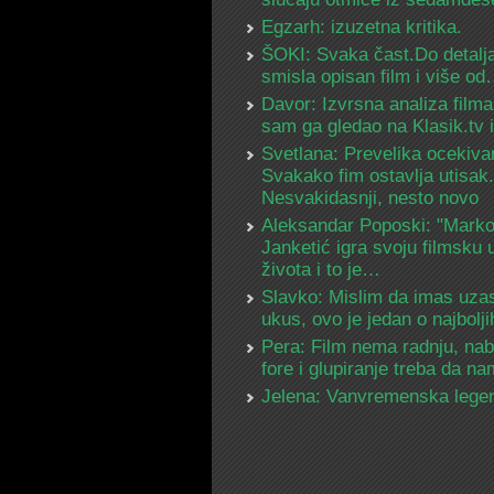
Egzarh: izuzetna kritika.
ŠOKI: Svaka čast.Do detalja
smisla opisan film i više o
Davor: Izvrsna analiza filma
sam ga gledao na Klasik.tv
Svetlana: Prevelika ocekiva
Svakako fim ostavlja utisak.
Nesvakidasnji, nesto novo
Aleksandar Poposki: "Mark
Janketić igra svoju filmsku 
života i to je…
Slavko: Mislim da imas uza
ukus, ovo je jedan o najbolj
Pera: Film nema radnju, na
fore i glupiranje treba da 
Jelena: Vanvremenska lege