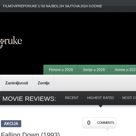
FILMOVIPREPORUKE U 50 NAJBOLJIH SAJTOVA 2024 GODINE
Filmovi u 2026
Serije u 2026
Anime u 202
Zanimljivosti
Zemlje
 MOVIE REVIEWS:
RECENT
HIGHEST RATED
MOST 
0
COMMENTS
AKCIJA
Falling Down (1993)