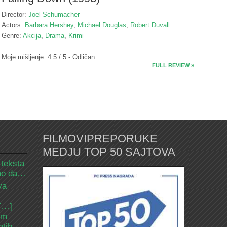
Director:
Joel Schumacher
Actors:
Barbara Hershey
,
Michael Douglas
,
Robert Duvall
Genre:
Akcija
,
Drama
,
Krimi
Moje mišljenje: 4.5 / 5 - Odličan
FULL REVIEW »
FILMOVIPREPORUKE
MEDJU TOP 50 SAJTOVA
 teksta
amo da…
va
 […]
om
etih.…