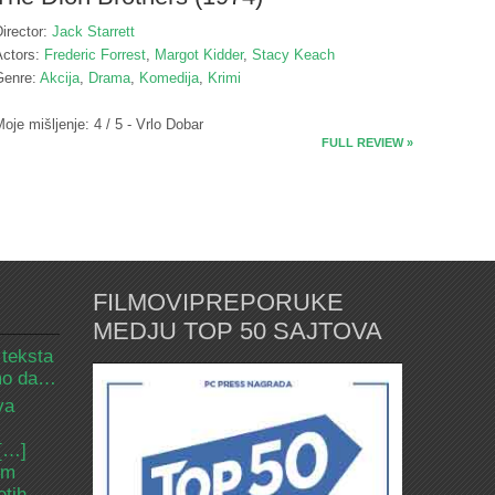
irector:
Jack Starrett
Actors:
Frederic Forrest
,
Margot Kidder
,
Stacy Keach
Genre:
Akcija
,
Drama
,
Komedija
,
Krimi
oje mišljenje: 4 / 5 - Vrlo Dobar
FULL REVIEW »
FILMOVIPREPORUKE
MEDJU TOP 50 SAJTOVA
 teksta
amo da…
va
 […]
om
etih.…