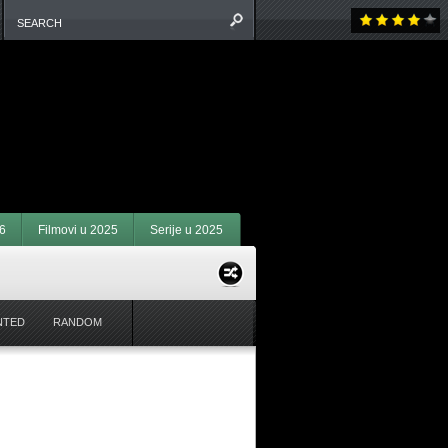
6
Filmovi u 2025
Serije u 2025
NTED
RANDOM