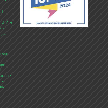
 i
d…
. Jučer
 i…
nja.
o
ulogu
san
ih…
bacane
nam…
nda.