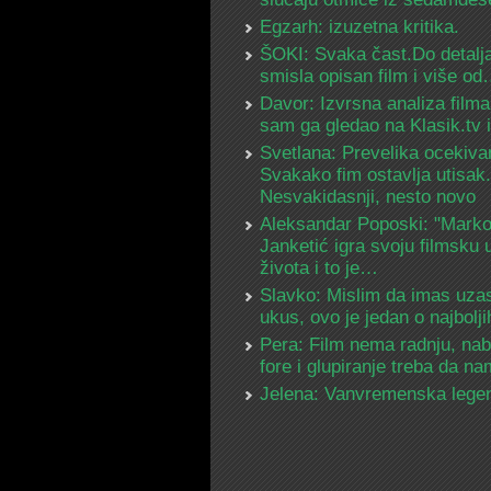
Egzarh: izuzetna kritika.
ŠOKI: Svaka čast.Do detalja
smisla opisan film i više o
Davor: Izvrsna analiza filma
sam ga gledao na Klasik.tv
Svetlana: Prevelika ocekiva
Svakako fim ostavlja utisak.
Nesvakidasnji, nesto novo
Aleksandar Poposki: "Mark
Janketić igra svoju filmsku 
života i to je…
Slavko: Mislim da imas uza
ukus, ovo je jedan o najbolj
Pera: Film nema radnju, na
fore i glupiranje treba da 
Jelena: Vanvremenska lege