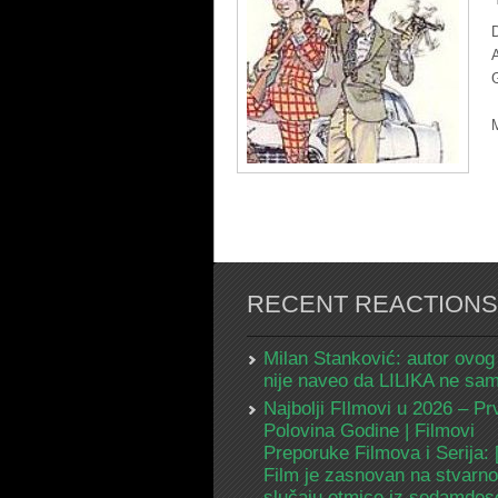
D
M
RECENT REACTIONS
Milan Stanković: autor ovog
nije naveo da LILIKA ne s
Najbolji FIlmovi u 2026 – Pr
Polovina Godine | Filmovi
Preporuke Filmova i Serija:
Film je zasnovan na stvarn
slučaju otmice iz sedamdes