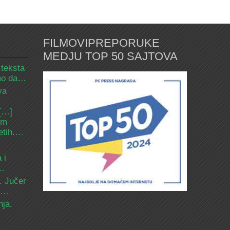
FILMOVIPREPORUKE
MEDJU TOP 50 SAJTOVA
 teksta
amo da…
va
 […]
om
etih.…
 i
d…
. Jučer
 i…
nja.