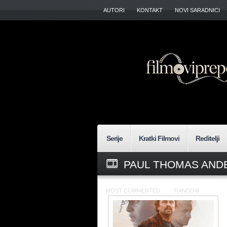
AUTORI
KONTAKT
NOVI SARADNICI
Serije
Kratki Filmovi
Reditelji
PAUL THOMAS AND
MOST COMMENTED
RANDOM