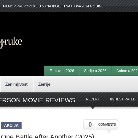
FILMOVIPREPORUKE U 50 NAJBOLJIH SAJTOVA 2024 GODINE
Filmovi u 2026
Serije u 2026
Anime u 202
Zanimljivosti
Zemlje
ERSON MOVIE REVIEWS:
RECENT
HIGHEST RATED
0
COMMENTS
AKCIJA
One Battle After Another (2025)