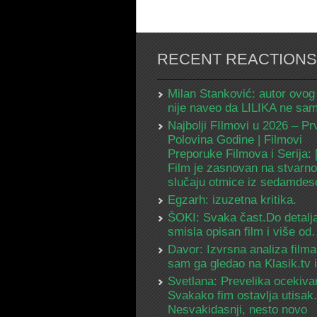
RECENT REACTIONS
Milan Stanković: autor ovog
nije naveo da LILIKA ne s
Najbolji FIlmovi u 2026 – Pr
Polovina Godine | Filmovi
Preporuke Filmova i Serija:
Film je zasnovan na stvarn
slučaju otmice iz sedamdes
Egzarh: izuzetna kritika.
ŠOKI: Svaka čast.Do detalja
smisla opisan film i više o
Davor: Izvrsna analiza filma
sam ga gledao na Klasik.tv
Svetlana: Prevelika ocekiva
Svakako fim ostavlja utisak.
Nesvakidasnji, nesto novo