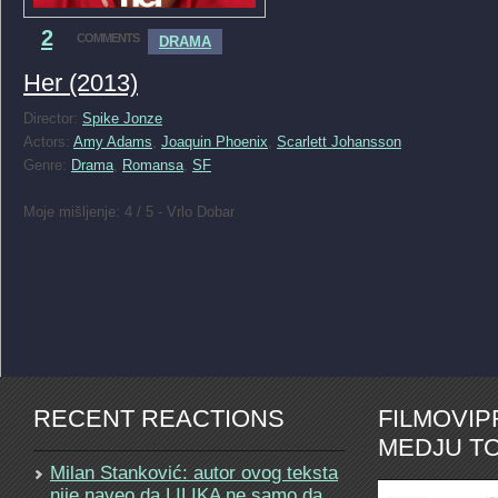
2
COMMENTS
DRAMA
Her (2013)
Director:
Spike Jonze
Actors:
Amy Adams
,
Joaquin Phoenix
,
Scarlett Johansson
Genre:
Drama
,
Romansa
,
SF
Moje mišljenje: 4 / 5 - Vrlo Dobar
RECENT REACTIONS
FILMOVI
MEDJU TO
Milan Stanković: autor ovog teksta
nije naveo da LILIKA ne samo da…