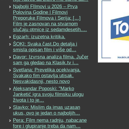
Najbolji FIlmovi u 2026 – Prva
Polovina Godine | Filmovi
Preporuke Filmova i Serija: […]
Film je zasnovan na stvarnom
slučaju otmice iz sedamdesetih.…
Egzarh: izuzetna kritika.
ŠOKI: Svaka čast.Do detalja i
smisla opisan film i više od…
Davor: Izvrsna analiza filma. Jučer
sam ga gledao na Klasik.tv i…
Svetlana: Prevelika ocekivanja.
Svakako fim ostavlja utisak.
Nesvakidasnji, nesto novo
Aleksandar Poposki: "Marko
Janketić igra svoju filmsku ulogu
života i to je…
Slavko: Mislim da imas uzasan
ukus, ovo je jedan o najboljih…
Pera: Film nema radnju, nabacane
fore i glupiranje treba da nam…