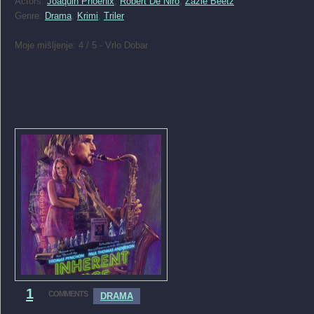
Actors:
Joaquin Phoenix
,
Robert De Niro
,
Zazie Beetz
Genre:
Drama
,
Krimi
,
Triler
Moje mišljenje: 4 / 5 - Vrlo Dobar
1
COMMENTS
DRAMA