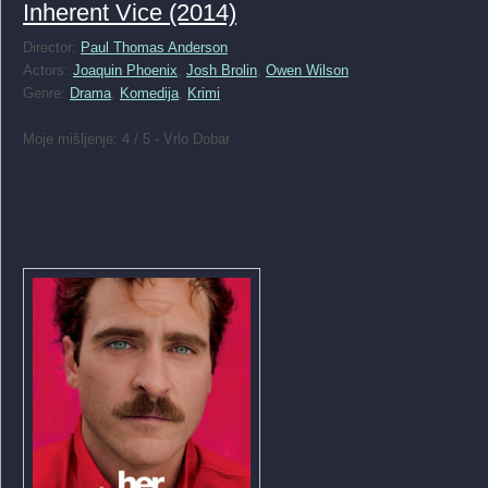
Inherent Vice (2014)
Director:
Paul Thomas Anderson
Actors:
Joaquin Phoenix
,
Josh Brolin
,
Owen Wilson
Genre:
Drama
,
Komedija
,
Krimi
Moje mišljenje: 4 / 5 - Vrlo Dobar