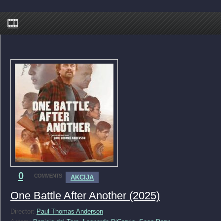
0
COMMENTS
AKCIJA
One Battle After Another (2025)
Director:
Paul Thomas Anderson