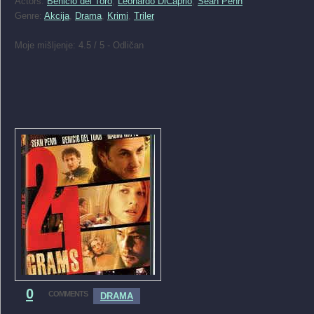
Actors:
Benicio del Toro
,
Leonardo DiCaprio
,
Sean Penn
Genre:
Akcija
,
Drama
,
Krimi
,
Triler
Moje mišljenje: 4.5 / 5 - Odličan
0
COMMENTS
DRAMA