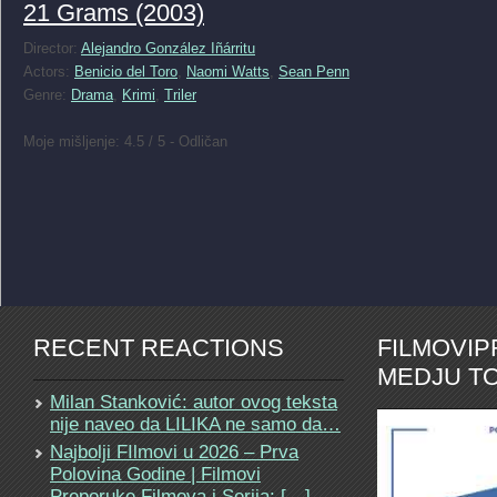
21 Grams (2003)
Director:
Alejandro González Iñárritu
Actors:
Benicio del Toro
,
Naomi Watts
,
Sean Penn
Genre:
Drama
,
Krimi
,
Triler
Moje mišljenje: 4.5 / 5 - Odličan
RECENT REACTIONS
FILMOVI
MEDJU TO
Milan Stanković: autor ovog teksta
nije naveo da LILIKA ne samo da…
Najbolji FIlmovi u 2026 – Prva
Polovina Godine | Filmovi
Preporuke Filmova i Serija: […]