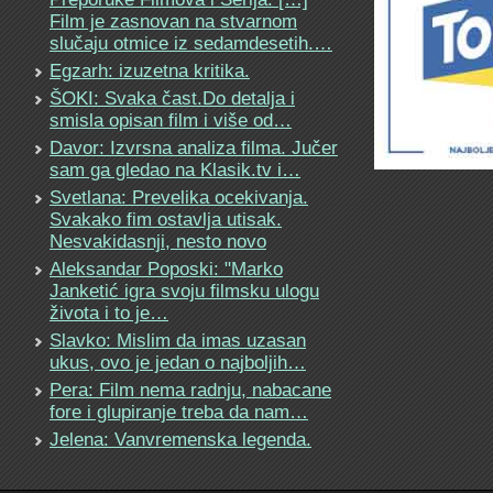
Film je zasnovan na stvarnom
slučaju otmice iz sedamdesetih.…
Egzarh: izuzetna kritika.
ŠOKI: Svaka čast.Do detalja i
smisla opisan film i više od…
Davor: Izvrsna analiza filma. Jučer
sam ga gledao na Klasik.tv i…
Svetlana: Prevelika ocekivanja.
Svakako fim ostavlja utisak.
Nesvakidasnji, nesto novo
Aleksandar Poposki: "Marko
Janketić igra svoju filmsku ulogu
života i to je…
Slavko: Mislim da imas uzasan
ukus, ovo je jedan o najboljih…
Pera: Film nema radnju, nabacane
fore i glupiranje treba da nam…
Jelena: Vanvremenska legenda.