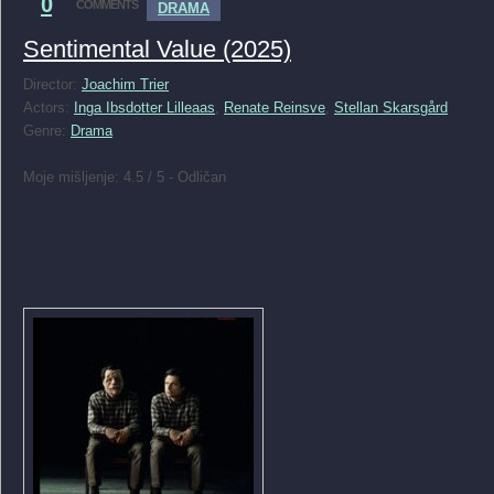
0
COMMENTS
DRAMA
Sentimental Value (2025)
Director:
Joachim Trier
Actors:
Inga Ibsdotter Lilleaas
,
Renate Reinsve
,
Stellan Skarsgård
Genre:
Drama
Moje mišljenje: 4.5 / 5 - Odličan