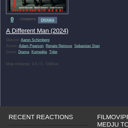
0
COMMENTS
DRAMA
A Different Man (2024)
Director:
Aaron Schimberg
Actors:
Adam Pearson
,
Renate Reinsve
,
Sebastian Stan
Genre:
Drama
,
Komedija
,
Triler
Moje mišljenje: 4.5 / 5 - Odličan
RECENT REACTIONS
FILMOVI
MEDJU TO