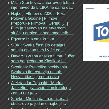
Milan Stanković: autor ovog teksta
nije naveo da LILIKA ne samo da…
Najbolji FIlmovi u 2026 – Prva
Polovina Godine | Filmovi
Preporuke Filmova i Serija: […]
Film je zasnovan na stvarnom
slučaju otmice iz sedamdesetih.…
Egzarh: izuzetna kritika.
ŠOKI: Svaka čast.Do detalja i
smisla opisan film i više od…
Davor: Izvrsna analiza filma. Jučer
sam ga gledao na Klasik.tv i…
Svetlana: Prevelika ocekivanja.
Svakako fim ostavlja utisak.
Nesvakidasnji, nesto novo
Aleksandar Poposki: "Marko
Janketić igra svoju filmsku ulogu
života i to je…
Slavko: Mislim da imas uzasan
ukus, ovo je jedan o najboljih…