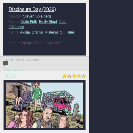
Disclosure Day (2026)
Director:
Steven Spielberg
Actors:
Colin Firth
,
Emily Blunt
,
Josh
O'Connor
Genre:
Akcija
,
Drama
,
Misterija
,
SF
,
Triler
Moje mišljenje: 3.5 / 5 - Nije Loš
BY GORAN JOVANOVIĆ
0
FULL REVIEW »
DRAMA