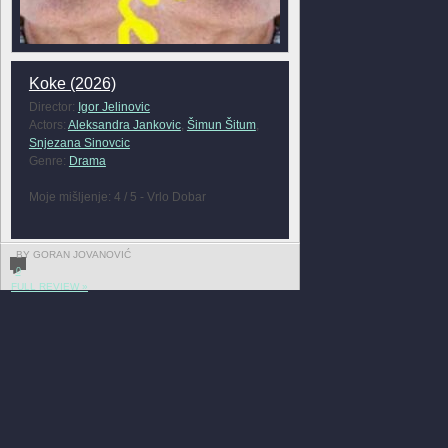
Koke (2026)
Director:
Igor Jelinovic
Actors:
Aleksandra Jankovic
,
Šimun Šitum
,
Snjezana Sinovcic
Genre:
Drama
Moje mišljenje: 4 / 5 - Vrlo Dobar
BY GORAN JOVANOVIĆ
0
FULL REVIEW »