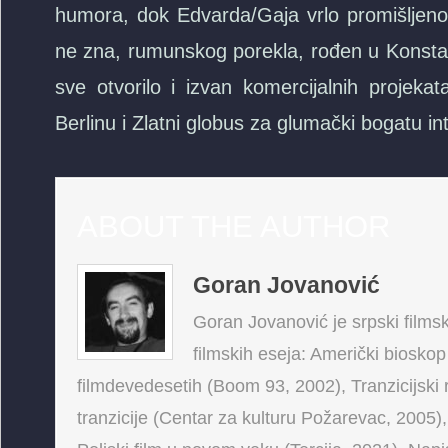
humora, dok Edvarda/Gaja vrlo promišljeno o
ne zna, rumunskog porekla, rođen u Konstan
sve otvorilo i izvan komercijalnih proje
Berlinu i Zlatni globus za glumački bogat
ABOUT THE AUTHOR
Goran Jovanović
Goran Jovanović je srpski filmski
filmskih eseja: Američki bioskop
filmdevedesetih (Boom 93, 2002), Tranzicijski 
tranzicije (Centar za kulturu Požarevac, 2005),