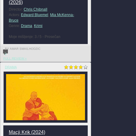
(2026)
Director:
Chris Chibnall
Actors:
Edward Bluemel
,
Mia McKenna-
Bruce
Genre:
Drama
,
Krimi
Moje mišljenje: 3 / 5 - Prosečan
BY AMAR SMAILHODZIC
0
FULL REVIEW »
DRAMA
Macji Krik (2024)