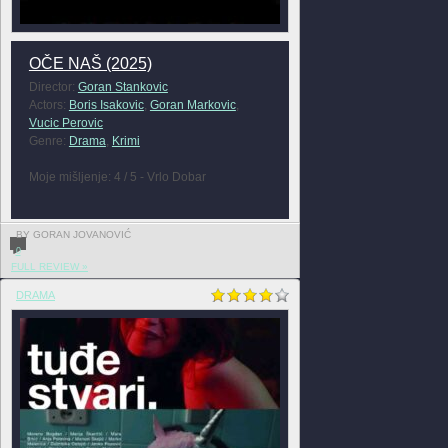
OČE NAŠ (2025)
Director:
Goran Stankovic
Actors:
Boris Isakovic
,
Goran Markovic
,
Vucic Perovic
Genre:
Drama
,
Krimi
Moje mišljenje: 4 / 5 - Vrlo Dobar
BY GORAN JOVANOVIĆ
0
FULL REVIEW »
DRAMA