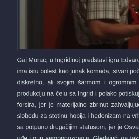
Gaj Morac, u Ingridinoj predstavi igra Edvar
ima istu bolest kao junak komada, stvari poč
diskretno, ali svojim šarmom i ogromni
produkciju na čelu sa Ingrid i polako potiskuj
forsira, jer je materijalno zbrinut zahvalj
slobodu za stotinu hobija i hedonizam na 
sa potpuno drugačijim statusom, jer je Osva
uđe i pun samopouzdanja. Gledajući ga takv