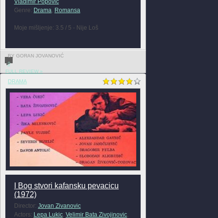
Vladimir Popovic
Genre:
Drama
,
Romansa
Moje mišljenje: 3.5 / 5 - Nije Loš
BY GORAN JOVANOVIĆ
0
FULL REVIEW »
DRAMA
I Bog stvori kafansku pevacicu
(1972)
Director:
Jovan Zivanovic
Actors:
Lepa Lukic
,
Velimir Bata Zivojinovic
,