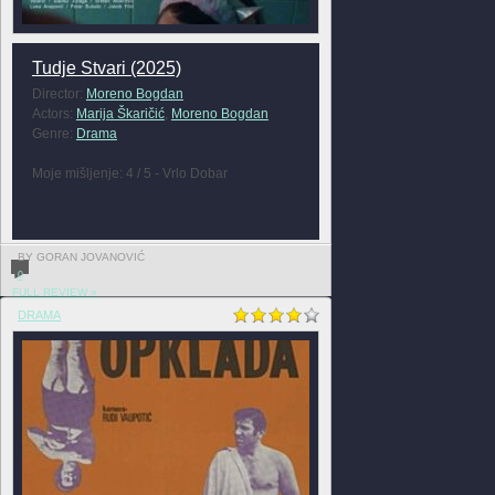
Tudje Stvari (2025)
Director:
Moreno Bogdan
Actors:
Marija Škaričić
,
Moreno Bogdan
Genre:
Drama
Moje mišljenje: 4 / 5 - Vrlo Dobar
BY GORAN JOVANOVIĆ
0
FULL REVIEW »
DRAMA