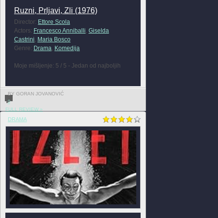
Ruzni, Prljavi, Zli (1976)
Director:
Ettore Scola
Actors:
Francesco Anniballi
,
Giselda
Castrini
,
Maria Bosco
Genre:
Drama
,
Komedija
Moje mišljenje: 5 / 5 - Jedan od najboljih
BY GORAN JOVANOVIĆ
0
FULL REVIEW »
DRAMA