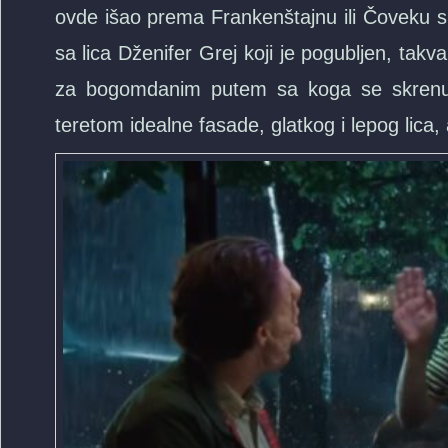
ovde išao prema Frankenštajnu ili Čoveku sl
sa lica Dženifer Grej koji je pogubljen, takv
za bogomdanim putem sa koga se skrenul
teretom idealne fasade, glatkog i lepog lica,