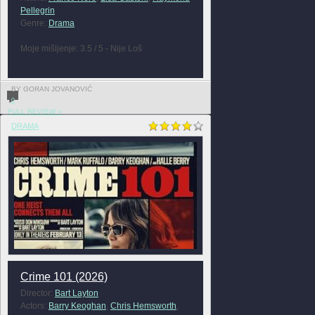
Pellegrin
Genre:
Drama
Moje mišljenje: 3.5 / 5 - Nije Loš
BY GORAN JOVANOVIĆ
0
FULL REVIEW »
DRAMA
Crime 101 (2026)
Director:
Bart Layton
Actors:
Barry Keoghan
,
Chris Hemsworth
,