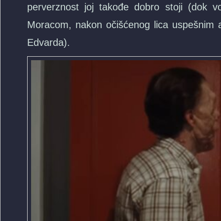
perverznost joj takođe dobro stoji (dok
Moracom, nakon očišćenog lica uspešnim ag
Edvarda).