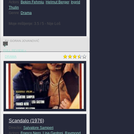
Actors:
Bekim Fehmiu
,
Helmut Berger
,
Ingrid
Thulin
Genre:
Drama
Moje mišljenje: 3.5 / 5 - Nije Loš
BY GORAN JOVANOVIĆ
0
FULL REVIEW »
DRAMA
Scandalo (1976)
Director:
Salvatore Samperi
Actors:
Franco Nero
,
Lisa Gastoni
,
Raymond