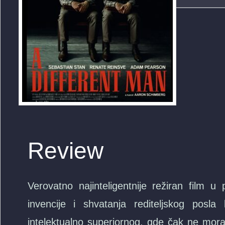
Review
Verovatno najinteligentnije režiran film 
invencije i shvatanja rediteljskog posl
intelektualno superiornog, gde čak ne mora