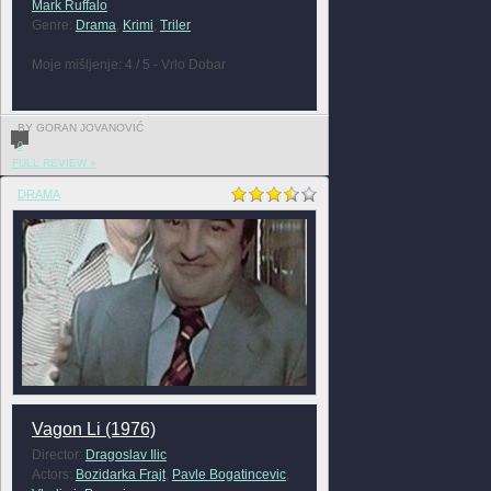
Mark Ruffalo
Genre:
Drama
,
Krimi
,
Triler
Moje mišljenje: 4 / 5 - Vrlo Dobar
BY GORAN JOVANOVIĆ
0
FULL REVIEW »
DRAMA
Vagon Li (1976)
Director:
Dragoslav Ilic
Actors:
Bozidarka Frajt
,
Pavle Bogatincevic
,