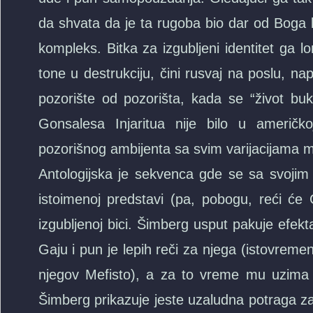
da shvata da je ta rugoba bio dar od Boga ko
kompleks. Bitka za izgubljeni identitet ga l
tone u destrukciju, čini rusvaj na poslu, n
pozorište od pozorišta, kada se “život 
Gonsalesa Injaritua nije bilo u američkoj
pozorišnog ambijenta sa svim varijacijama m
Antologijska je sekvenca gde se sa svoji
istoimenoj predstavi (pa, pobogu, reći će
izgubljenoj bici. Šimberg usput pakuje efekta
Gaju i pun je lepih reči za njega (istovreme
njegov Mefisto), a za to vreme mu uzima s
Šimberg prikazuje jeste uzaludna potraga z