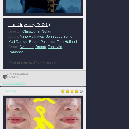
The Odyssey (2026)
Director:
Christopher Nolan
Actors:
Anne Hathaway
,
John Leguizamo
,
Matt Damon
,
Robert Pattinson
,
Tom Holland
Genre:
Avantura
,
Drama
,
Fantazija
,
Romansa
Moje mišljenje: 3 / 5 - Prosečan
BY ALEKSANDAR
JOVANOVIC
0
FULL REVIEW »
DRAMA