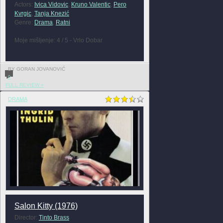
Actors:
Ivica Vidovic
,
Kruno Valentic
,
Pero
Kvrgic
,
Tanja Knezić
Genre:
Drama
,
Ratni
Moje mišljenje: 4 / 5 - Vrlo Dobar
BY GORAN JOVANOVIĆ
0
FULL REVIEW »
DRAMA
Salon Kitty (1976)
Director:
Tinto Brass