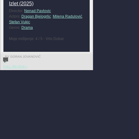
Izlet (2025)
Director:
Nenad Pavlovic
Actors:
Dragan Bjelogrlic
,
Milena Radulović
,
Stefan Vukic
Genre:
Drama
Moje mišljenje: 4 / 5 - Vrlo Dobar
BY GORAN JOVANOVIĆ
0
FULL REVIEW »