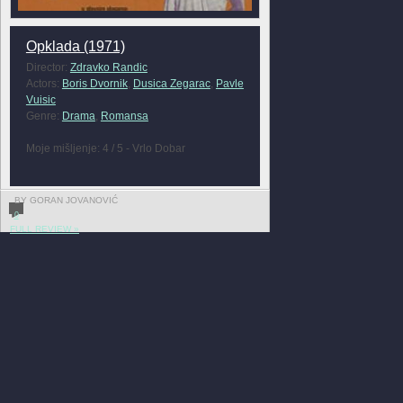
Opklada (1971)
Director:
Zdravko Randic
Actors:
Boris Dvornik
,
Dusica Zegarac
,
Pavle
Vuisic
Genre:
Drama
,
Romansa
Moje mišljenje: 4 / 5 - Vrlo Dobar
BY GORAN JOVANOVIĆ
0
FULL REVIEW »