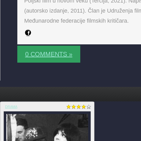
Poljski film u novom veku (Tercija, 2021). Napis
(autorsko izdanje, 2011). Član je Udruženja fi
Međunarodne federacije filmskih kritičara.
0 COMMENTS »
DRAMA