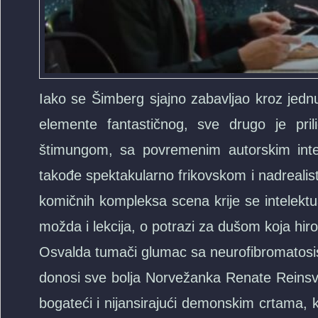
Iako se Šimberg sjajno zabavljao kroz jednu
elemente fantastičnog, sve drugo je pril
štimungom, sa povremenim autorskim inte
takođe spektakularno frikovskom i nadrealis
komičnih kompleksa scena krije se intelektu
možda i lekcija, o potrazi za dušom koja hirov
Osvalda tumači glumac sa neurofibromatosis
donosi sve bolja Norvežanka Renate Reinsve
bogateći i nijansirajući demonskim crtama,