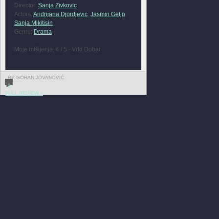
Director:
Sanja Zivkovic
Actors:
Andrijana Djordjevic
,
Jasmin Geljo
,
Sanja Mikitisin
Genre:
Drama
Moje mišljenje: 4 / 5 - Vrlo Dobar
BY GORAN JOVANOVIĆ
0
FULL REVIEW »