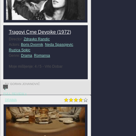
Tragovi Crne Devojke (1972)
Director:
Zdravko Randic
Actors:
Boris Dvornik
,
Neda Spasojevic
,
Ruzica Sokic
Genre:
Drama
,
Romansa
Moje mišljenje: 4 / 5 - Vrlo Dobar
BY GORAN JOVANOVIĆ
0
FULL REVIEW »
DRAMA