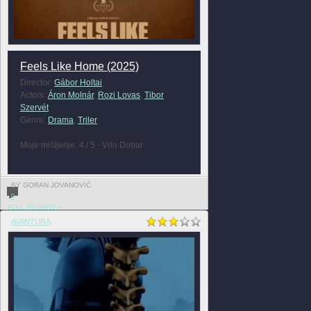
Feels Like Home (2025)
Director:
Gábor Holtai
Actors:
Áron Molnár
,
Rozi Lovas
,
Tibor
Szervét
Genre:
Drama
,
Triler
Moje mišljenje: 4 / 5 - Vrlo Dobar
BY GORAN JOVANOVIĆ
0
FULL REVIEW »
AVANTURA