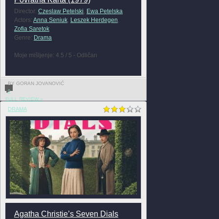
Director:
Czeslaw Petelski
,
Ewa Petelska
Actors:
Anna Seniuk
,
Leszek Herdegen
,
Zofia Saretok
Genre:
Drama
Moje mišljenje: 4.5 / 5 - Odličan
BY GORAN JOVANOVIĆ
0
FULL REVIEW »
DRAMA
Agatha Christie’s Seven Dials