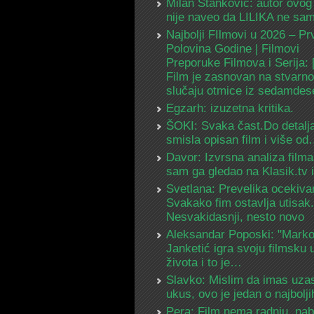
Milan Stanković: autor ovog
nije naveo da LILIKA ne s
Najbolji FIlmovi u 2026 – Pr
Polovina Godine | Filmovi
Preporuke Filmova i Serija:
Film je zasnovan na stvarn
slučaju otmice iz sedamdes
Egzarh: izuzetna kritika.
ŠOKI: Svaka čast.Do detalja
smisla opisan film i više o
Davor: Izvrsna analiza filma
sam ga gledao na Klasik.tv
Svetlana: Prevelika ocekiva
Svakako fim ostavlja utisak.
Nesvakidasnji, nesto novo
Aleksandar Poposki: "Mark
Janketić igra svoju filmsku 
života i to je…
Slavko: Mislim da imas uza
ukus, ovo je jedan o najbolj
Pera: Film nema radnju, na