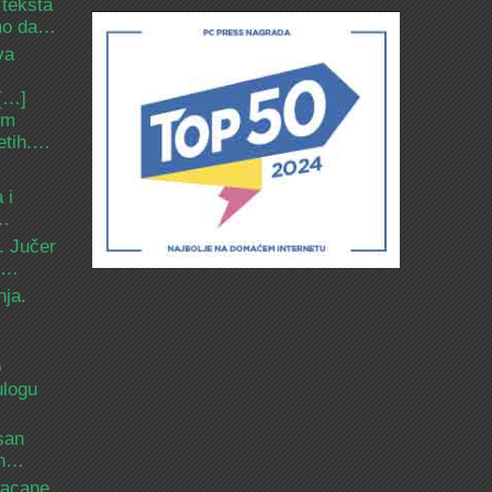
 teksta
amo da…
va
 […]
om
etih.…
 i
d…
. Jučer
 i…
nja.
o
ulogu
san
ih…
bacane