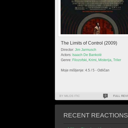
The Limits of Control (2009)
Director:
Jim Jarmusch
Actors:
Isaach De Bankolé
Genre:
Filozofski
,
Krimi
,
Misterija
,
Triler
Moje mišljenje: 4.5 / 5 - Odličan
BY MILOS ITIC
0
FULL REV
RECENT REACTIONS