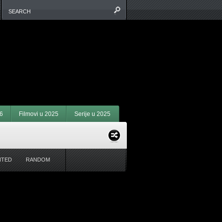
6
Filmovi u 2025
Serije u 2025
NTED
RANDOM