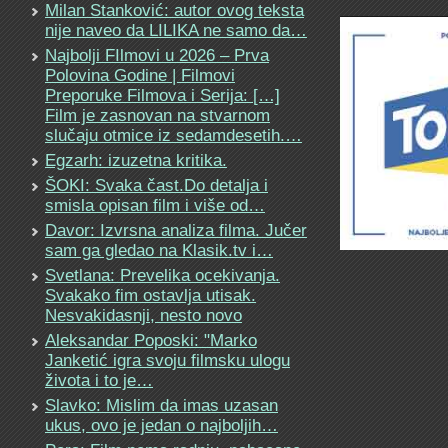
Milan Stanković: autor ovog teksta
nije naveo da LILIKA ne samo da…
Najbolji FIlmovi u 2026 – Prva
Polovina Godine | Filmovi
Preporuke Filmova i Serija: […]
Film je zasnovan na stvarnom
slučaju otmice iz sedamdesetih.…
Egzarh: izuzetna kritika.
ŠOKI: Svaka čast.Do detalja i
smisla opisan film i više od…
Davor: Izvrsna analiza filma. Jučer
sam ga gledao na Klasik.tv i…
Svetlana: Prevelika ocekivanja.
Svakako fim ostavlja utisak.
Nesvakidasnji, nesto novo
Aleksandar Poposki: "Marko
Janketić igra svoju filmsku ulogu
života i to je…
Slavko: Mislim da imas uzasan
ukus, ovo je jedan o najboljih…