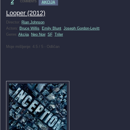
2
COMMENTS
AKCIJA
Looper (2012)
Director:
Rian Johnson
Actors:
Bruce Willis
,
Emily Blunt
,
Joseph Gordon-Levitt
Genre:
Akcija
,
Neo Noir
,
SF
,
Triler
Moje mišljenje: 4.5 / 5 - Odličan