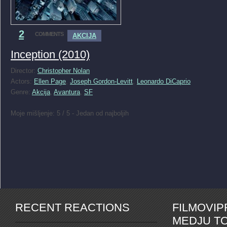
2
COMMENTS
AKCIJA
Inception (2010)
Director:
Christopher Nolan
Actors:
Ellen Page
,
Joseph Gordon-Levitt
,
Leonardo DiCaprio
Genre:
Akcija
,
Avantura
,
SF
Moje mišljenje: 5 / 5 - Jedan od najboljih
RECENT REACTIONS
FILMOVI
MEDJU TO