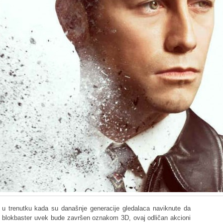
 u trenutku kada su današnje generacije gledalaca naviknute da
ni blokbaster uvek bude završen oznakom 3D, ovaj odličan akcioni