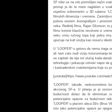
SF triler se na vrlo promišljen način vrat
pristup je do te mere naglašen u sva
uspešno izdresiranim u 3D salama “LO
filmskih dimenzija i vremena. Zanimljiv
pulsira vestern ikonografijom i prostor
veka. Reditelj filma, Rajan Džonson, tu 
filmu koriste klasične revolvere iz vrem
neku vrstu ručnog topa koji jedva ima 
upućuje na kult oružja kao noseću ideolo
U “LOOPER”-u gotovo da nema traga od “
ali nam zato nudi viziju konzumiranja te
se zapitati da nije isti slučaj kada dana
tehnologije i pokazuje istinski napor d
i kaskaderskim vratolomijama koje su još
[youtube]https://www.youtube.com/watc
“LOOPER”, takođe, nedvosmisleno ko
akcionog SF-a. U pitanju je je osnovn
budućnosti dolazi da bi eliminisa
potencijalno opasne za budućnost neko
“LOOPER”-u plaćeni ubica Džo (Brus Vili
isto tako potencijalno opasni po njegov