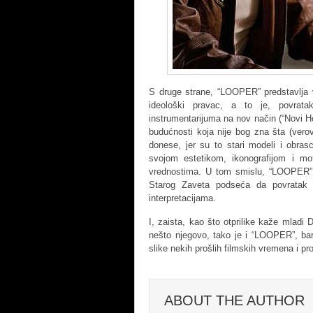
S druge strane, “LOOPER” predstavlja v
ideološki pravac, a to je, povrata
instrumentarijuma na nov način (“Novi Ho
budućnosti koja nije bog zna šta (vero
donese, jer su to stari modeli i obras
svojom estetikom, ikonografijom i mo
vrednostima. U tom smislu, “LOOPER” n
Starog Zaveta podseća da povratak 
interpretacijama.
I, zaista, kao što otprilike kaže mladi
nešto njegovo, tako je i “LOOPER”, bar
slike nekih prošlih filmskih vremena i pr
ABOUT THE AUTHOR