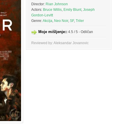
Director:
Rian Johnson
Actors:
Bruce Willis
,
Emily Blunt
,
Joseph
Gordon-Levitt
Genre:
Akcija
,
Neo Noir
,
SF
,
Triler
Moje mišljenje::
4.5 / 5 - Odličan
Reviewed by: Aleksandar Jovanovic