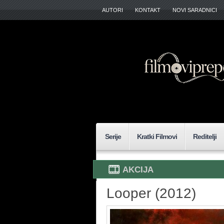
AUTORI
KONTAKT
NOVI SARADNICI
Serije
Kratki Filmovi
Reditelji
AKCIJA
Looper (2012)