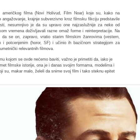
američkog filma (Novi Holivud, Film Noar) koje su, kako na
 angažovanje, krajnje subverzivno kroz filmsku fikciju predstavile
osti, nesumnjivo je da su upravo one najzaslužnije za neke od
tokom vremena doživljavali razne omaž forme i reinterpretacije. Na
 da se on, zapravo, vratio starim filmskim žanrovima (vestern,
m i potcenjenim (horor, SF) i učinio ih bazičnom strategijom za
 umetnički relevantnih filmova.
emu kojom se ovde nećemo baviti, važno je primetiti da, iako je
met filmske istorije, ona je i danas svojim formama, modelima i
oji su, makar malo, želeli da snime svoj film i tako steknu epitet