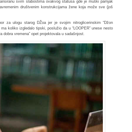
jansiranu svim slabostima ovakvog statusa gde je muški parnjak
savremenim društvenim konstrukcijama žene koja može sve (još
bor za ulogu starog DŽoa jer je svojim nitroglicerinskim “Džon
o ma koliko izgledalo tipski, poslužio da u “LOOPER” unese nesto
ra dobra vremena” opet projektovala u sadašnjost.