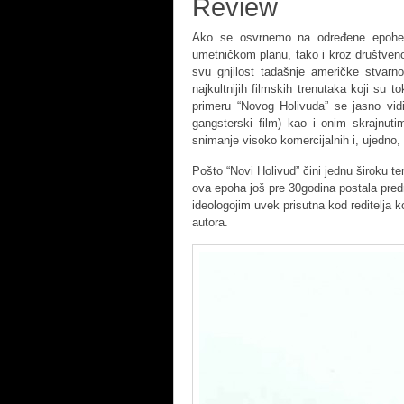
Review
Ako se osvrnemo na određene epohe 
umetničkom planu, tako i kroz društveno
svu gnjilost tadašnje američke stvarn
najkultnijih filmskih trenutaka koji su 
primeru “Novog Holivuda” se jasno vidi
gangsterski film) kao i onim skrajnuti
snimanje visoko komercijalnih i, ujedno,
Pošto “Novi Holivud” čini jednu široku t
ova epoha još pre 30godina postala pred
ideologojim uvek prisutna kod reditelja k
autora.