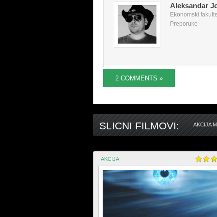
Aleksandar J
Ekonomski fakultet
Preporuke
2 COMMENTS »
SLICNI FILMOVI:
AKCIJA 
AKCIJA