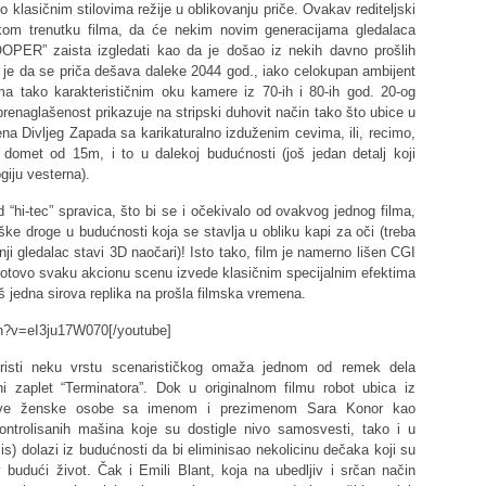
io klasičnim stilovima režije u oblikovanju priče. Ovakav rediteljski
kom trenutku filma, da će nekim novim generacijama gledalaca
OPER” zaista izgledati kao da je došao iz nekih davno prošlih
o je da se priča dešava daleke 2044 god., iako celokupan ambijent
ima tako karakterističnim oku kamere iz 70-ih i 80-ih god. 20-og
prenaglašenost prikazuje na stripski duhovit način tako što ubice u
ena Divljeg Zapada sa karikaturalno izduženim cevima, ili, recimo,
domet od 15m, i to u dalekoj budućnosti (još jedan detalj koji
giju vesterna).
hi-tec” spravica, što bi se i očekivalo od ovakvog jednog filma,
ške droge u budućnosti koja se stavlja u obliku kapi za oči (treba
šnji gledalac stavi 3D naočari)! Isto tako, film je namerno lišen CGI
a gotovo svaku akcionu scenu izvede klasičnim specijalnim efektima
 jedna sirova replika na prošla filmska vremena.
h?v=eI3ju17W070[/youtube]
risti neku vrstu scenarističkog omaža jednom od remek dela
i zaplet “Terminatora”. Dok u originalnom filmu robot ubica iz
o sve ženske osobe sa imenom i prezimenom Sara Konor kao
ntrolisanih mašina koje su dostigle nivo samosvesti, tako i u
s) dolazi iz budućnosti da bi eliminisao nekolicinu dečaka koji su
 budući život. Čak i Emili Blant, koja na ubedljiv i srčan način