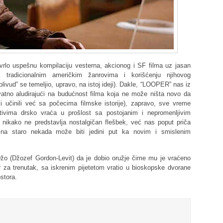
rlo uspešnu kompilaciju vesterna, akcionog i SF filma uz jasan
k tradicionalnim američkim žanrovima i korišćenju njihovog
livud” se temeljio, upravo, na istoj ideji). Dakle, “LOOPER” nas iz
vatno aludirajući na budućnost filma koja ne može ništa novo da
ci učinili već sa počecima filmske istorije), zapravo, sve vreme
tivima drsko vraća u prošlost sa postojanim i nepromenljivim
ikako ne predstavlja nostalgičan flešbek, već nas poput priča
na staro nekada može biti jedini put ka novim i smislenim
 Džo (Džozef Gordon-Levit) da je dobio oružje čime mu je vraćeno
 za trenutak, sa iskrenim pijetetom vratio u bioskopske dvorane
ostora.