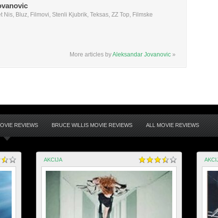
ovanovic
 Nis, Bluz, Filmovi, Stenli Kjubrik, Teksas, ZZ Top, Filmske
More articles by
Aleksandar Jovanovic
»
MOVIE REVIEWS
BRUCE WILLIS MOVIE REVIEWS
ALL MOVIE REVIEWS
AKCIJA
AKCI