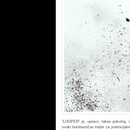
“LOOPER” je, upravo, takav pokušaj, i
svaki bombastičan trejler za potencijal