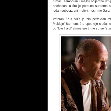
tumači samohranu majku briljantno izni
neohodan, a što je potpuno suprotno 
jedan subverzivni motiv), nosi ime Sara!
Veteran Brus Vilis je bio perfektan iz
Meklejn” šarmom, što opet nije slučajn
od “Die Hard” atmosfere čime su se “sta