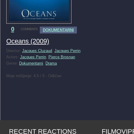
0
COMMENTS
DOKUMENTARNI
Oceans (2009)
Director:
Jacques Cluzaud
,
Jacques Perrin
Actors:
Jacques Perrin
,
Pierce Brosnan
Genre:
Dokumentarni
,
Drama
Moje mišljenje: 4.5 / 5 - Odličan
RECENT REACTIONS
FILMOVI