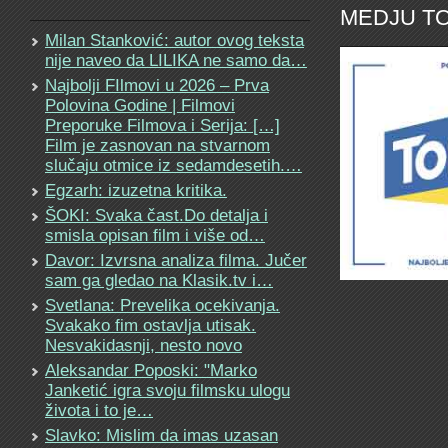
MEDJU TO
Milan Stanković: autor ovog teksta
nije naveo da LILIKA ne samo da…
Najbolji FIlmovi u 2026 – Prva
Polovina Godine | Filmovi
Preporuke Filmova i Serija: […]
Film je zasnovan na stvarnom
slučaju otmice iz sedamdesetih.…
Egzarh: izuzetna kritika.
ŠOKI: Svaka čast.Do detalja i
smisla opisan film i više od…
Davor: Izvrsna analiza filma. Jučer
sam ga gledao na Klasik.tv i…
Svetlana: Prevelika ocekivanja.
Svakako fim ostavlja utisak.
Nesvakidasnji, nesto novo
Aleksandar Poposki: "Marko
Janketić igra svoju filmsku ulogu
života i to je…
Slavko: Mislim da imas uzasan