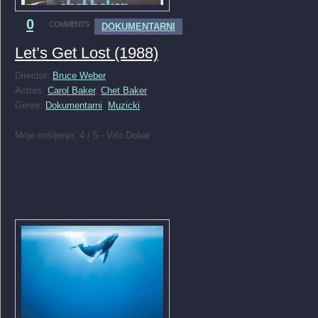
0
COMMENTS
DOKUMENTARNI
Let’s Get Lost (1988)
Director:
Bruce Weber
Actors:
Carol Baker
,
Chet Baker
Genre:
Dokumentarni
,
Muzicki
Moje mišljenje: 4 / 5 - Vrlo Dobar