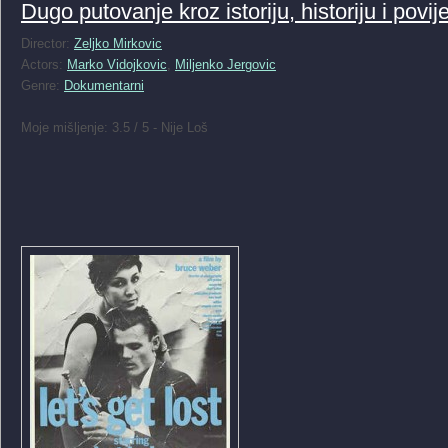
Dugo putovanje kroz istoriju, historiju i povij
Director:
Zeljko Mirkovic
Actors:
Marko Vidojkovic
,
Miljenko Jergovic
Genre:
Dokumentarni
Moje mišljenje: 3.5 / 5 - Nije Loš