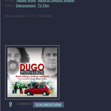
Actors:
Natalie Wood
,
Natasha Gregson Wagner
Genre:
Dokumentarni
,
TV Film
Moje mišljenje: 4 / 5 - Vrlo Dobar
0
COMMENTS
DOKUMENTARNI