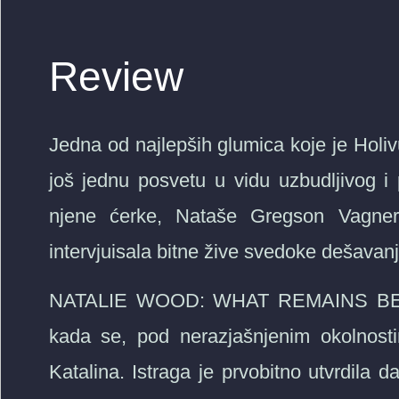
Review
Jedna od najlepših glumica koje je Holiv
j
oš jednu posvetu u vidu uzbudljivog 
njene ćerke, Nataše Gregson Vagner,
intervjuisala bitne žive svedoke dešavanj
NATALIE WOOD: WHAT REMAINS BEHIND
kada se, pod nerazjašnjenim okolnost
Katalina. Istraga je prvobitno utvrdila d