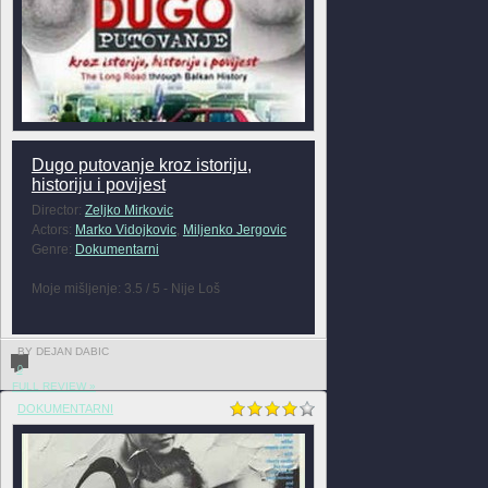
Dugo putovanje kroz istoriju,
historiju i povijest
Director:
Zeljko Mirkovic
Actors:
Marko Vidojkovic
,
Miljenko Jergovic
Genre:
Dokumentarni
Moje mišljenje: 3.5 / 5 - Nije Loš
BY DEJAN DABIC
0
FULL REVIEW »
DOKUMENTARNI