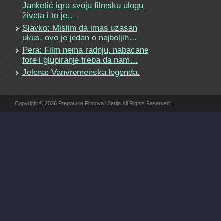
Janketić igra svoju filmsku ulogu
života i to je…
Slavko: Mislim da imas uzasan
ukus, ovo je jedan o najboljih…
Pera: Film nema radnju, nabacane
fore i glupiranje treba da nam…
Jelena: Vanvremenska legenda.
Copyright © 2026 Preporuke Filmova i Serija All Rights Reserved.