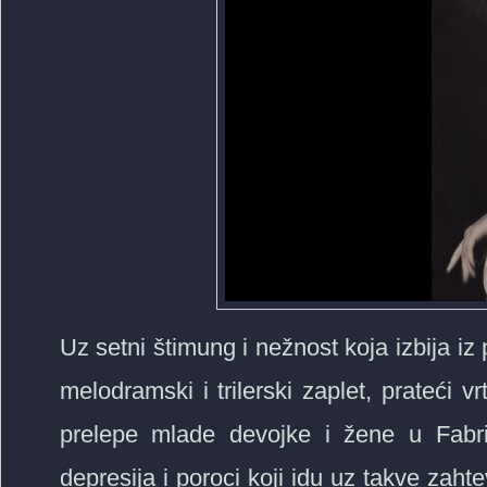
Uz setni štimung i nežnost koja izbija i
melodramski i trilerski zaplet, prateći v
prelepe mlade devojke i žene u Fabr
depresija i poroci koji idu uz takve zah