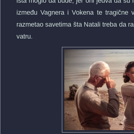
išta moglo da bude, jer oni jedva da s
između Vagnera i Vokena te tragične v
razmetao savetima šta Natali treba da r
vatru.