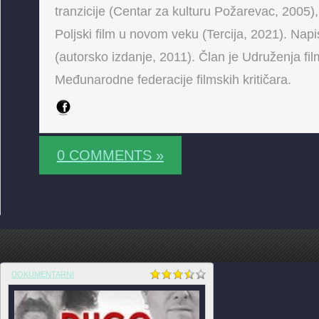
tranzicije (Centar za kulturu Požarevac, 2005),
Poljski film u novom veku (Tercija, 2021). Napis
(autorsko izdanje, 2011). Član je Udruženja fi
Međunarodne federacije filmskih kritičara.
0 COMMENTS »
DOKUMENTARNI