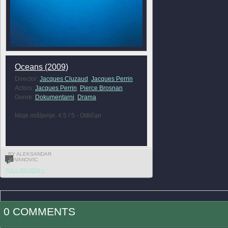
Oceans (2009)
Director:
Jacques Cluzaud
,
Jacques Perrin
Actors:
Jacques Perrin
,
Pierce Brosnan
Genre:
Dokumentarni
,
Drama
Moje mišljenje: 4.5 / 5 - Odličan
BY ALEKSANDAR
JOVANOVIC
0
FULL REVIEW »
0 COMMENTS