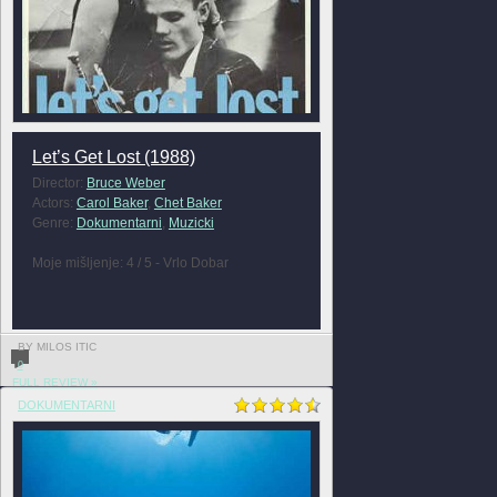
Let’s Get Lost (1988)
Director:
Bruce Weber
Actors:
Carol Baker
,
Chet Baker
Genre:
Dokumentarni
,
Muzicki
Moje mišljenje: 4 / 5 - Vrlo Dobar
BY MILOS ITIC
0
FULL REVIEW »
DOKUMENTARNI