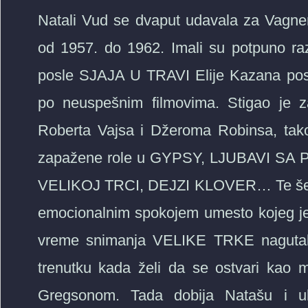
Natali Vud se dvaput udavala za Vagner
od 1957. do 1962. Imali su potpuno raz
posle SJAJA U TRAVI Elije Kazana post
po neuspešnim filmovima. Stigao j
Roberta Vajsa i Džeroma Robinsa, tako
zapažene role u GYPSY, LJUBAVI SA
VELIKOJ TRCI, DEJZI KLOVER… Te šezde
emocionalnim spokojem umesto kojeg je 
vreme snimanja VELIKE TRKE nagutala 
trenutku kada želi da se ostvari kao 
Gregsonom. Tada dobija Natašu i u