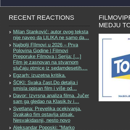
RECENT REACTIONS
FILMOVI
MEDJU TO
Milan Stanković: autor ovog teksta
nije naveo da LILIKA ne samo da…
Najbolji FIlmovi u 2026 – Prva
Polovina Godine | Filmovi
Preporuke Filmova i Serija: […]
Film je zasnovan na stvarnom
slučaju otmice iz sedamdesetih.…
Egzarh: izuzetna kritika.
ŠOKI: Svaka čast.Do detalja i
smisla opisan film i više od…
Davor: Izvrsna analiza filma. Jučer
sam ga gledao na Klasik.tv i…
Svetlana: Prevelika ocekivanja.
Svakako fim ostavlja utisak.
Nesvakidasnji, nesto novo
Aleksandar Poposki: "Marko