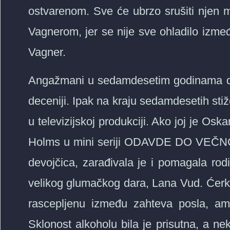
ostvarenom. Sve će ubrzo srušiti njen mu
Vagnerom, jer se nije sve ohladilo izmeđ
Vagner.
Angažmani u sedamdesetim godinama dale
deceniji. Ipak na kraju sedamdesetih sti
u televizijskoj produkciji. Ako joj je Osk
Holms u mini seriji ODAVDE DO VEČNOS
devojčica, zarađivala je i pomagala rodi
velikog glumačkog dara, Lana Vud. Ćerk
rascepljenu između zahteva posla, am
Sklonost alkoholu bila je prisutna, a ne