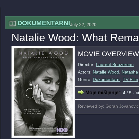
DOKUMENTARNI
July 22, 2020
Natalie Wood: What Remai
MOVIE OVERVIEW
Director:
Laurent Bouzereau
Actors:
Natalie Wood
,
Natasha
Genre:
Dokumentarni
,
TV Film
Moje mišljenje::
4 / 5 - V
Reviewed by: Goran Jovanović