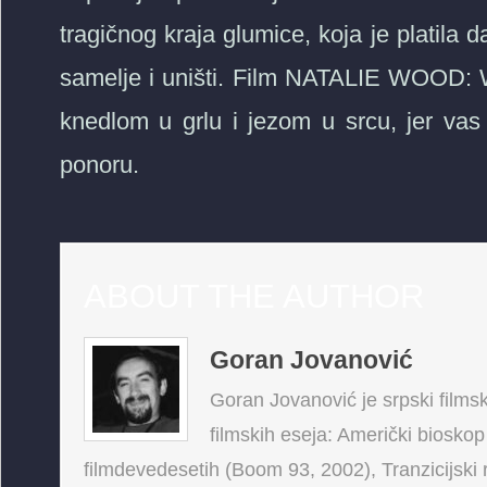
tragičnog kraja glumice, koja je platila
samelje i uništi. Film NATALIE WOOD
knedlom u grlu i jezom u srcu, jer vas 
ponoru.
ABOUT THE AUTHOR
Goran Jovanović
Goran Jovanović je srpski filmski
filmskih eseja: Američki bioskop
filmdevedesetih (Boom 93, 2002), Tranzicijski 