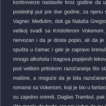
kontroverze nastavile kroz godine da u
poslednji put pre dve godine, za njenu 
Vagner. Međutim, dok ga Nataša Gregson
velikoj svađi sa Kristoferom Vokenom, 
nervozan i da je dosta popio, ali da je
spušta u čamac i gde je zapravo krenul
mnogo alkohola i tragova popijenih lekova
pod velikim pritiskom razočaranja što s
mašine, a moguće da je bila razočara
romansi sa Vokenom, koji je bio u fanta
su zajedno snimili, Daglas Trambul, pak 