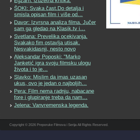
Egzarh: izuzetna kritika.
ŠOKI: Svaka čast.Do detalja i
smisla opisan film i više od…
Davor: Izvrsna analiza filma. Jučer
sam ga gledao na Klasik.tv i…
Svetlana: Prevelika ocekivanja.
Svakako fim ostavlja utisak.
Nesvakidasnji, nesto novo
Aleksandar Poposki: "Marko
Janketić igra svoju filmsku ulogu
života i to je…
Slavko: Mislim da imas uzasan
ukus, ovo je jedan o najboljih…
Pera: Film nema radnju, nabacane
fore i glupiranje treba da nam…
Jelena: Vanvremenska legenda.
Copyright © 2026 Preporuke Filmova i Serija All Rights Reserved.