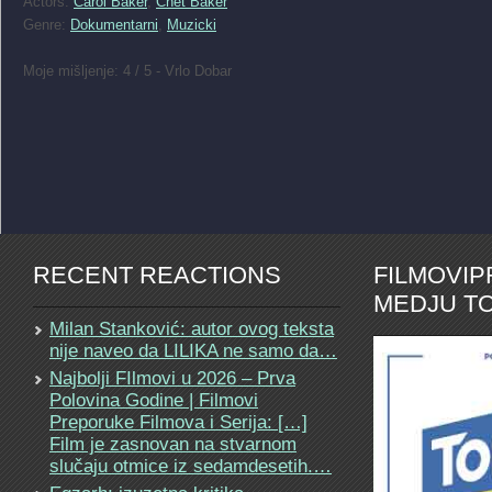
Actors:
Carol Baker
,
Chet Baker
Genre:
Dokumentarni
,
Muzicki
Moje mišljenje: 4 / 5 - Vrlo Dobar
RECENT REACTIONS
FILMOVI
MEDJU TO
Milan Stanković: autor ovog teksta
nije naveo da LILIKA ne samo da…
Najbolji FIlmovi u 2026 – Prva
Polovina Godine | Filmovi
Preporuke Filmova i Serija: […]
Film je zasnovan na stvarnom
slučaju otmice iz sedamdesetih.…