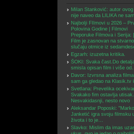
Milan Stanković: autor ovog
nije naveo da LILIKA ne s
Najbolji FIlmovi u 2026 – Pr
Polovina Godine | Filmovi
Preporuke Filmova i Serija:
Film je zasnovan na stvarn
slučaju otmice iz sedamdes
Egzarh: izuzetna kritika.
ŠOKI: Svaka čast.Do detalja
smisla opisan film i više o
Davor: Izvrsna analiza filma
sam ga gledao na Klasik.tv
Svetlana: Prevelika ocekiva
Svakako fim ostavlja utisak.
Nesvakidasnji, nesto novo
Aleksandar Poposki: "Mark
Janketić igra svoju filmsku 
života i to je…
Slavko: Mislim da imas uza
ukus, ovo je jedan o najbolj