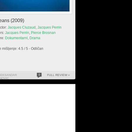
eans (2009)
ctor:
Jacques Cluzaud
,
Jacques Perrin
rs:
Jacques Perrin
,
Pierce Brosnan
re:
Dokumentarni
,
Drama
 mišljenje: 4.5 / 5 - Odličan
LEKSANDAR
0
FULL REVIEW »
NOVIC