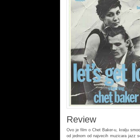
Review
Ovo je film o Chet Baker-u, kralju smoo
od jednom od najvecih muzicara jazz sc