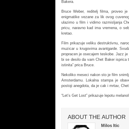
Bakera.
Bruce Weber, reditelj filma, proveo j
enigmatike vezane za lik ovog cuvenog
ulazimo u film i vidimo razmisljanja C
pricu, naravno kad ima vremena, o sebi
kretao.
Film prikazuje veliku destruktivnu, naro
muzicar u krugovima avantgarde. Svuda 
propracen je osecajem teskobe. Jazz je 
bi se desilo da vam Chet Baker isprica to
istinita” prica Bruce.
Nekoliko meseci nakon sto je film snimlj
Amsterdamu. Lokalna stampa je obaves
postoji anegdota, da je cak i mrtav, Che
“Let’s Get Lost” prikazuje lepotu melan
ABOUT THE AUTHOR
Milos Itic