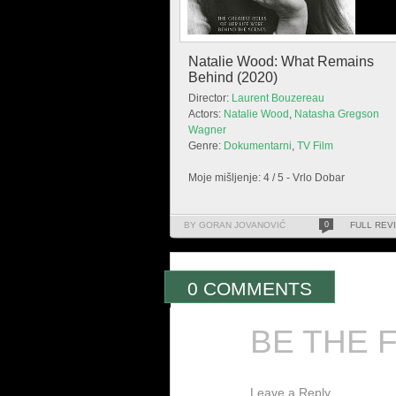
Natalie Wood: What Remains
Behind (2020)
Director:
Laurent Bouzereau
Actors:
Natalie Wood
,
Natasha Gregson
Wagner
Genre:
Dokumentarni
,
TV Film
Moje mišljenje: 4 / 5 - Vrlo Dobar
BY GORAN JOVANOVIĆ
0
FULL REV
0 COMMENTS
BE THE 
Leave a Reply