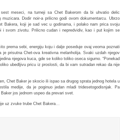
e sest meseci, na turneji sa Chet Bakerom da bi uhvatio delic
 muzicara. Dodir noir-a prilicno godi ovom dokumentarcu. Ubrzo
het Bakera, koji je sad vec u godinama, i polako nam prica svoju
 i svom zivotu. Prilicno cudan i nepredvidiv, kao i put kojim se
cito prema sebi, energiju koju i dalje poseduje ovaj veoma poznati
je prisutna Chet-ova kreativna melanholija. Svaki uzdah njegov
jedina njegova kuca, gde se koliko toliko oseca sigurno. “Ponekad
liko ubedljivu pricu iz proslosti, da bi vam sutradan rekao da nije
en, Chet Baker je skocio ili ispao sa drugog sprata jednog hotela u
tila medije, da je poginuo jedan mladi tridesetogodisnjak. Pa
t Baker jos jednom uspeo da prevari svet.
olije uz zvuke trube Chet Bakera…