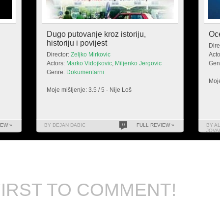
Dugo putovanje kroz istoriju,
Oc
historiju i povijest
Dire
Director:
Zeljko Mirkovic
Acto
Actors:
Marko Vidojkovic
,
Miljenko Jergovic
Gen
Genre:
Dokumentarni
Moje
Moje mišljenje: 3.5 / 5 - Nije Loš
IEW »
BY DEJAN DABIC
0
FULL REVIEW »
BY A
JOVA
FIRST TO COMMENT!