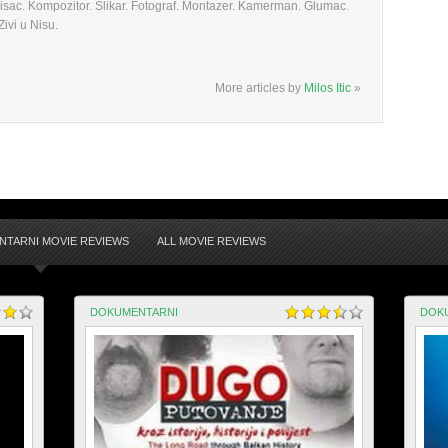
 Pisac. Kompozitor. Slikar. Fotograf. Montazer. Kamerman. Glumac.
ivi u Nisu.
More articles by
Milos Itic
»
TARNI MOVIE REVIEWS
ALL MOVIE REVIEWS
DOKUMENTARNI
DOK