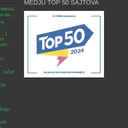
MEDJU TOP 50 SAJTOVA
 teksta
amo da…
va
 […]
om
etih.…
 i
d…
. Jučer
 i…
nja.
o
ulogu
san
ih…