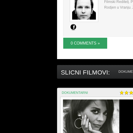
Filmski Reditelj.
Rodjen u Vranju. Z
0 COMMENTS »
SLICNI FILMOVI:
DOKUMEN
DOKUMENTARNI