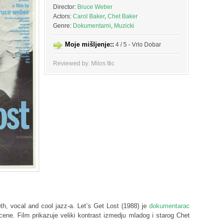
Director:
Bruce Weber
Actors:
Carol Baker
,
Chet Baker
Genre:
Dokumentarni
,
Muzicki
Moje mišljenje::
4 / 5 - Vrlo Dobar
Reviewed by: Milos Itic
th, vocal and cool jazz-a. Let’s Get Lost (1988) je
dokumentarac
ene. Film prikazuje veliki kontrast izmedju mladog i starog Chet