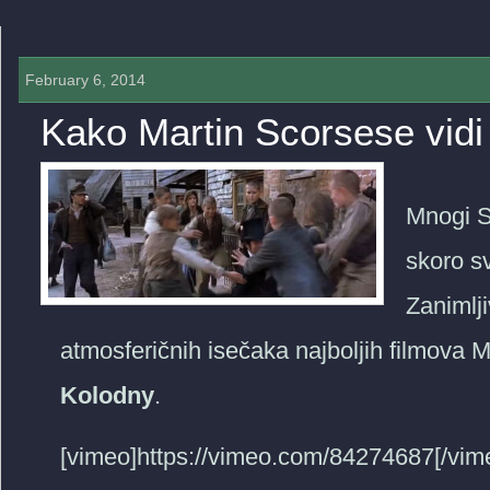
February 6, 2014
Kako Martin Scorsese vid
0 COMMENTS »
Mnogi S
skoro s
Zanimlji
atmosferičnih isečaka najboljih filmova 
Kolodny
.
[vimeo]https://vimeo.com/84274687[/vim