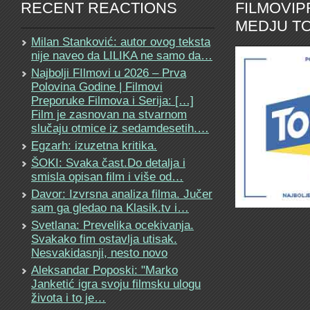
RECENT REACTIONS
FILMOVI
MEDJU TO
Milan Stanković: autor ovog teksta
nije naveo da LILIKA ne samo da…
Najbolji FIlmovi u 2026 – Prva
Polovina Godine | Filmovi
Preporuke Filmova i Serija: […]
Film je zasnovan na stvarnom
slučaju otmice iz sedamdesetih.…
Egzarh: izuzetna kritika.
ŠOKI: Svaka čast.Do detalja i
smisla opisan film i više od…
Davor: Izvrsna analiza filma. Jučer
sam ga gledao na Klasik.tv i…
Svetlana: Prevelika ocekivanja.
Svakako fim ostavlja utisak.
Nesvakidasnji, nesto novo
Aleksandar Poposki: "Marko
Janketić igra svoju filmsku ulogu
života i to je…