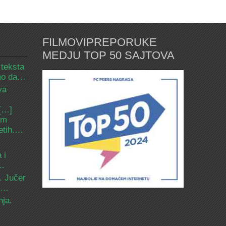
FILMOVIPREPORUKE
MEDJU TOP 50 SAJTOVA
 teksta
amo da…
va
 […]
om
etih.…
 i
d…
. Jučer
 i…
nja.