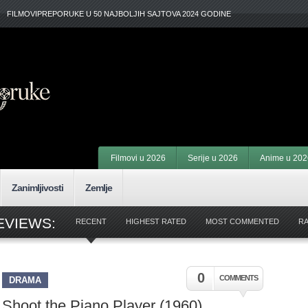
FILMOVIPREPORUKE U 50 NAJBOLJIH SAJTOVA 2024 GODINE
Filmovi u 2026
Serije u 2026
Anime u 202
Zanimljivosti
Zemlje
EVIEWS:
RECENT
HIGHEST RATED
MOST COMMENTED
R
0
COMMENTS
DRAMA
Shoot the Piano Player (1960)