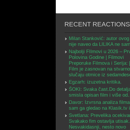
RECENT REACTIONS
Milan Stanković: autor ovog
nije naveo da LILIKA ne s
Najbolji FIlmovi u 2026 – Pr
Polovina Godine | Filmovi
Preporuke Filmova i Serija:
Film je zasnovan na stvarn
slučaju otmice iz sedamdes
Egzarh: izuzetna kritika.
ŠOKI: Svaka čast.Do detalja
smisla opisan film i više o
Davor: Izvrsna analiza filma
sam ga gledao na Klasik.tv
Svetlana: Prevelika ocekiva
Svakako fim ostavlja utisak.
Nesvakidasnji, nesto novo