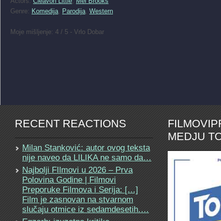
Actors:
Cleavon Little
,
Mel Brooks
Genre:
Komedija
,
Parodija
,
Western
Moje mišljenje: 4 / 5 - Vrlo Dobar
RECENT REACTIONS
FILMOVI
MEDJU TO
Milan Stanković: autor ovog teksta
nije naveo da LILIKA ne samo da…
Najbolji FIlmovi u 2026 – Prva
Polovina Godine | Filmovi
Preporuke Filmova i Serija: […]
Film je zasnovan na stvarnom
slučaju otmice iz sedamdesetih.…