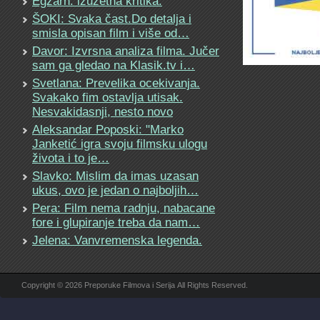
Egzarh: izuzetna kritika.
ŠOKI: Svaka čast.Do detalja i
smisla opisan film i više od…
Davor: Izvrsna analiza filma. Jučer
sam ga gledao na Klasik.tv i…
Svetlana: Prevelika ocekivanja.
Svakako fim ostavlja utisak.
Nesvakidasnji, nesto novo
Aleksandar Poposki: "Marko
Janketić igra svoju filmsku ulogu
života i to je…
Slavko: Mislim da imas uzasan
ukus, ovo je jedan o najboljih…
Pera: Film nema radnju, nabacane
fore i glupiranje treba da nam…
Jelena: Vanvremenska legenda.
Copyright © 2026 Preporuke Filmova i Serija All Rights Reserved.