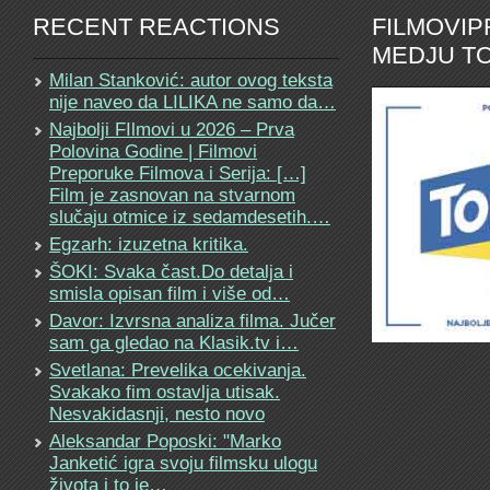
RECENT REACTIONS
FILMOVI
MEDJU TO
Milan Stanković: autor ovog teksta
nije naveo da LILIKA ne samo da…
Najbolji FIlmovi u 2026 – Prva
Polovina Godine | Filmovi
Preporuke Filmova i Serija: […]
Film je zasnovan na stvarnom
slučaju otmice iz sedamdesetih.…
Egzarh: izuzetna kritika.
ŠOKI: Svaka čast.Do detalja i
smisla opisan film i više od…
Davor: Izvrsna analiza filma. Jučer
sam ga gledao na Klasik.tv i…
Svetlana: Prevelika ocekivanja.
Svakako fim ostavlja utisak.
Nesvakidasnji, nesto novo
Aleksandar Poposki: "Marko
Janketić igra svoju filmsku ulogu
života i to je…