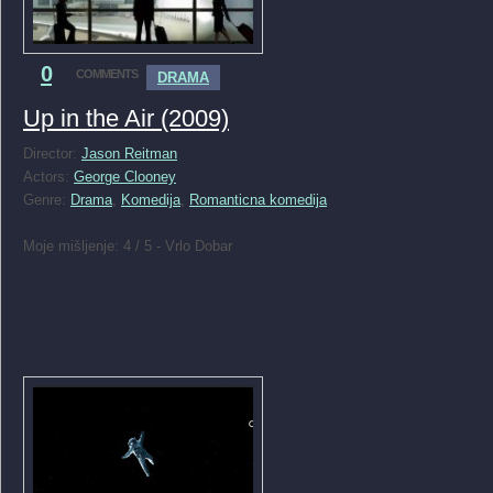
0
COMMENTS
DRAMA
Up in the Air (2009)
Director:
Jason Reitman
Actors:
George Clooney
Genre:
Drama
,
Komedija
,
Romanticna komedija
Moje mišljenje: 4 / 5 - Vrlo Dobar