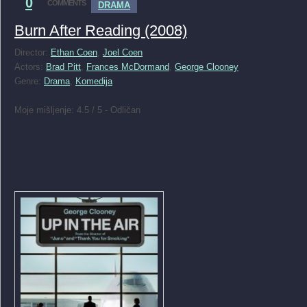
0
COMMENTS
DRAMA
Burn After Reading (2008)
Director:
Ethan Coen
,
Joel Coen
Actors:
Brad Pitt
,
Frances McDormand
,
George Clooney
Genre:
Drama
,
Komedija
Moje mišljenje: 4.5 / 5 - Odličan