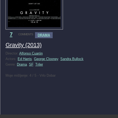
7
COMMENTS
DRAMA
Gravity (2013)
Director:
Alfonso Cuarón
Actors:
Ed Harris
,
George Clooney
,
Sandra Bullock
Genre:
Drama
,
SF
,
Triler
Moje mišljenje: 4 / 5 - Vrlo Dobar