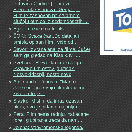
Polovina Godine | Filmovi
Preporuke Filmova i Serija: […]
Film je zasnovan na stvarnom
slučaju otmice iz sedamdesetih.…
Egzarh: izuzetna kritika.
ŠOKI: Svaka čast.Do detalja i
smisla opisan film i više od…
Davor: Izvrsna analiza filma. Jučer
sam ga gledao na Klasik.tv i…
Svetlana: Prevelika ocekivanja.
Svakako fim ostavlja utisak.
Nesvakidasnji, nesto novo
Aleksandar Poposki: "Marko
Janketić igra svoju filmsku ulogu
života i to je…
Slavko: Mislim da imas uzasan
ukus, ovo je jedan o najboljih…
Pera: Film nema radnju, nabacane
fore i glupiranje treba da nam…
Jelena: Vanvremenska legenda.