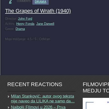
2
COMMENTS
DRAMA
The Grapes of Wrath (1940)
Director:
John Ford
Actors:
Henry Fonda
,
Jane Darwell
Genre:
Drama
Moje mišljenje: 4.5 / 5 - Odličan
RECENT REACTIONS
FILMOVI
MEDJU TO
Milan Stanković: autor ovog teksta
nije naveo da LILIKA ne samo da…
Najbolji FIlmovi u 2026 – Prva