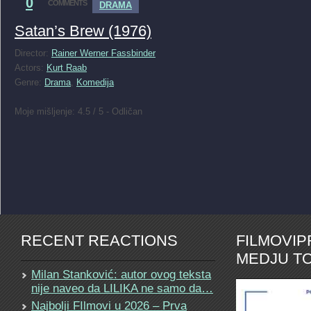
0
COMMENTS
DRAMA
Satan’s Brew (1976)
Director:
Rainer Werner Fassbinder
Actors:
Kurt Raab
Genre:
Drama
,
Komedija
Moje mišljenje: 4.5 / 5 - Odličan
RECENT REACTIONS
FILMOVI
MEDJU TO
Milan Stanković: autor ovog teksta
nije naveo da LILIKA ne samo da…
Najbolji FIlmovi u 2026 – Prva