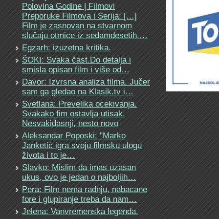
Polovina Godine | Filmovi
Preporuke Filmova i Serija: […]
Film je zasnovan na stvarnom
slučaju otmice iz sedamdesetih.…
Egzarh: izuzetna kritika.
ŠOKI: Svaka čast.Do detalja i
smisla opisan film i više od…
Davor: Izvrsna analiza filma. Jučer
sam ga gledao na Klasik.tv i…
Svetlana: Prevelika ocekivanja.
Svakako fim ostavlja utisak.
Nesvakidasnji, nesto novo
Aleksandar Poposki: "Marko
Janketić igra svoju filmsku ulogu
života i to je…
Slavko: Mislim da imas uzasan
ukus, ovo je jedan o najboljih…
Pera: Film nema radnju, nabacane
fore i glupiranje treba da nam…
Jelena: Vanvremenska legenda.