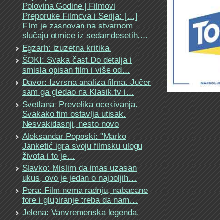
Polovina Godine | Filmovi
Preporuke Filmova i Serija: […]
Film je zasnovan na stvarnom
slučaju otmice iz sedamdesetih.…
Egzarh: izuzetna kritika.
ŠOKI: Svaka čast.Do detalja i
smisla opisan film i više od…
Davor: Izvrsna analiza filma. Jučer
sam ga gledao na Klasik.tv i…
Svetlana: Prevelika ocekivanja.
Svakako fim ostavlja utisak.
Nesvakidasnji, nesto novo
Aleksandar Poposki: "Marko
Janketić igra svoju filmsku ulogu
života i to je…
Slavko: Mislim da imas uzasan
ukus, ovo je jedan o najboljih…
Pera: Film nema radnju, nabacane
fore i glupiranje treba da nam…
Jelena: Vanvremenska legenda.