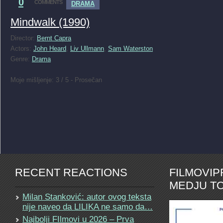
0
COMMENTS
DRAMA
Mindwalk (1990)
Director:
Bernt Capra
Actors:
John Heard
,
Liv Ullmann
,
Sam Waterston
Genre:
Drama
Moje mišljenje: 3 / 5 - Prosečan
RECENT REACTIONS
FILMOVI
MEDJU TO
Milan Stanković: autor ovog teksta
nije naveo da LILIKA ne samo da…
Najbolji FIlmovi u 2026 – Prva