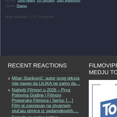
Actors:
John Heard
,
Liv Ullmann
,
Sam Waterston
Genre:
Drama
Moje mišljenje: 3 / 5 - Prosečan
RECENT REACTIONS
FILMOVI
MEDJU TO
Milan Stanković: autor ovog teksta
nije naveo da LILIKA ne samo da…
Najbolji FIlmovi u 2026 – Prva
Polovina Godine | Filmovi
Preporuke Filmova i Serija: […]
Film je zasnovan na stvarnom
slučaju otmice iz sedamdesetih.…