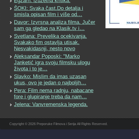
Egzarh: izuzetna kritika.
ŠOKI: Svaka čast.Do detalja i
smisla opisan film i više od…
Davor: Izvrsna analiza filma. Jučer
sam ga gledao na Klasik.tv i…
Svetlana: Prevelika ocekivanja.
Svakako fim ostavlja utisak.
Nesvakidasnji, nesto novo
Aleksandar Poposki: "Marko
Janketić igra svoju filmsku ulogu
života i to je…
Slavko: Mislim da imas uzasan
ukus, ovo je jedan o najboljih…
Pera: Film nema radnju, nabacane
fore i glupiranje treba da nam…
Jelena: Vanvremenska legenda.
Copyright © 2026 Preporuke Filmova i Serija All Rights Reserved.