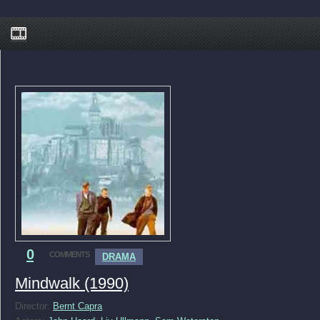
0
COMMENTS
DRAMA
Mindwalk (1990)
Director:
Bernt Capra