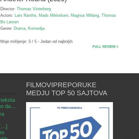
Director:
Thomas Vinterberg
Actors:
Lars Ranthe
,
Mads Mikkelsen
,
Magnus Millang
,
Thomas
Bo Larsen
Genre:
Drama
,
Komedija
Moje mišljenje: 5 / 5 - Jedan od najboljih
FULL REVIEW »
FILMOVIPREPORUKE
MEDJU TOP 50 SAJTOVA
 teksta
amo da…
va
 […]
om
etih.…