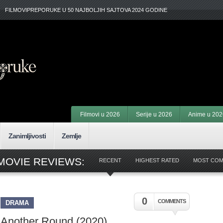
FILMOVIPREPORUKE U 50 NAJBOLJIH SAJTOVA 2024 GODINE
Filmovi u 2026
Serije u 2026
Anime u 202
Zanimljivosti
Zemlje
MOVIE REVIEWS:
RECENT
HIGHEST RATED
MOST CO
0
COMMENTS
DRAMA
Another Round (2020)