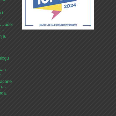
 i
d…
. Jučer
 i…
nja.
o
ulogu
san
ih…
bacane
nam…
nda.