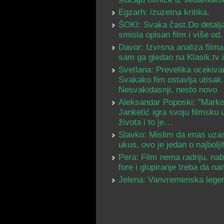
Egzarh: izuzetna kritika.
ŠOKI: Svaka čast.Do detalja
smisla opisan film i više o
Davor: Izvrsna analiza filma
sam ga gledao na Klasik.tv
Svetlana: Prevelika ocekiva
Svakako fim ostavlja utisak.
Nesvakidasnji, nesto novo
Aleksandar Poposki: "Mark
Janketić igra svoju filmsku 
života i to je…
Slavko: Mislim da imas uza
ukus, ovo je jedan o najbolj
Pera: Film nema radnju, na
fore i glupiranje treba da 
Jelena: Vanvremenska lege