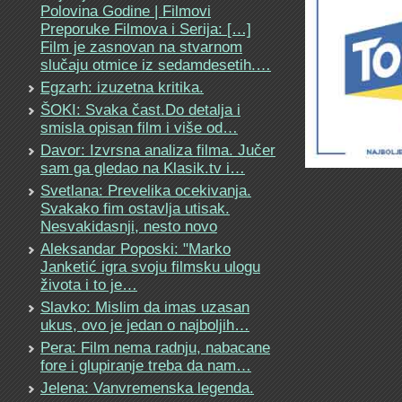
Polovina Godine | Filmovi
Preporuke Filmova i Serija: […]
Film je zasnovan na stvarnom
slučaju otmice iz sedamdesetih.…
Egzarh: izuzetna kritika.
ŠOKI: Svaka čast.Do detalja i
smisla opisan film i više od…
Davor: Izvrsna analiza filma. Jučer
sam ga gledao na Klasik.tv i…
Svetlana: Prevelika ocekivanja.
Svakako fim ostavlja utisak.
Nesvakidasnji, nesto novo
Aleksandar Poposki: "Marko
Janketić igra svoju filmsku ulogu
života i to je…
Slavko: Mislim da imas uzasan
ukus, ovo je jedan o najboljih…
Pera: Film nema radnju, nabacane
fore i glupiranje treba da nam…
Jelena: Vanvremenska legenda.