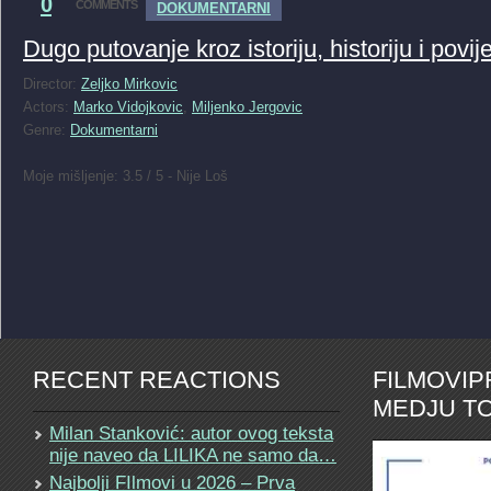
0
COMMENTS
DOKUMENTARNI
Dugo putovanje kroz istoriju, historiju i povij
Director:
Zeljko Mirkovic
Actors:
Marko Vidojkovic
,
Miljenko Jergovic
Genre:
Dokumentarni
Moje mišljenje: 3.5 / 5 - Nije Loš
RECENT REACTIONS
FILMOVI
MEDJU TO
Milan Stanković: autor ovog teksta
nije naveo da LILIKA ne samo da…
Najbolji FIlmovi u 2026 – Prva