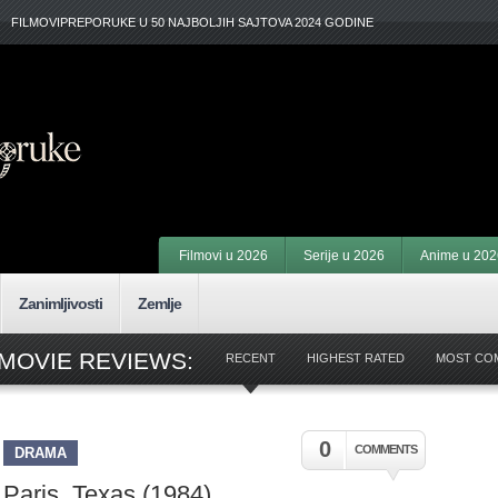
FILMOVIPREPORUKE U 50 NAJBOLJIH SAJTOVA 2024 GODINE
Filmovi u 2026
Serije u 2026
Anime u 202
Zanimljivosti
Zemlje
 MOVIE REVIEWS:
RECENT
HIGHEST RATED
MOST CO
0
COMMENTS
DRAMA
Paris, Texas (1984)