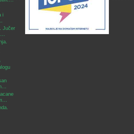
 i
d…
. Jučer
 i…
nja.
o
ulogu
san
ih…
bacane
nam…
nda.