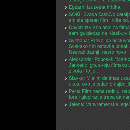
Egzarh: izuzetna kritika.
ŠOKI: Svaka čast.Do detalja
smisla opisan film i više o
Davor: Izvrsna analiza filma
sam ga gledao na Klasik.tv
Svetlana: Prevelika ocekiva
Svakako fim ostavlja utisak.
Nesvakidasnji, nesto novo
Aleksandar Poposki: "Mark
Janketić igra svoju filmsku 
života i to je…
Slavko: Mislim da imas uza
ukus, ovo je jedan o najbolj
Pera: Film nema radnju, na
fore i glupiranje treba da 
Jelena: Vanvremenska lege