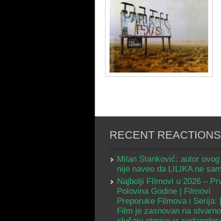
RECENT REACTIONS
Milan Stanković: autor ovog
nije naveo da LILIKA ne s
Najbolji FIlmovi u 2026 – Pr
Polovina Godine | Filmovi
Preporuke Filmova i Serija:
Film je zasnovan na stvarn
slučaju otmice iz sedamdes