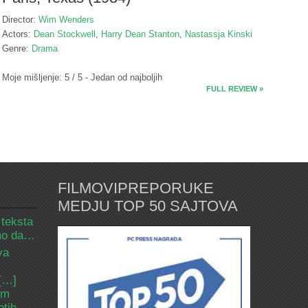
Director:
Wim Wenders
Actors:
Dean Stockwell
,
Harry Dean Stanton
,
Nastassja Kinski
Genre:
Drama
Moje mišljenje: 5 / 5 - Jedan od najboljih
FULL REVIEW »
FILMOVIPREPORUKE
MEDJU TOP 50 SAJTOVA
 teksta
amo da…
va
 […]
om
etih.…