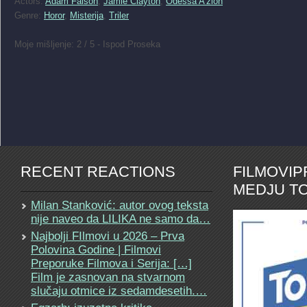
Actors:
Adam Faison
,
Jamie Clayton
,
Odessa A’zion
Genre:
Horor
,
Misterija
,
Triler
Moje mišljenje: 2 / 5 - Ispod Proseka
RECENT REACTIONS
FILMOVI
MEDJU TO
Milan Stanković: autor ovog teksta
nije naveo da LILIKA ne samo da…
Najbolji FIlmovi u 2026 – Prva
Polovina Godine | Filmovi
Preporuke Filmova i Serija: […]
Film je zasnovan na stvarnom
slučaju otmice iz sedamdesetih.…