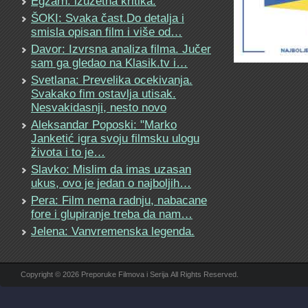
Egzarh: izuzetna kritika.
ŠOKI: Svaka čast.Do detalja i
smisla opisan film i više od…
Davor: Izvrsna analiza filma. Jučer
sam ga gledao na Klasik.tv i…
Svetlana: Prevelika ocekivanja.
Svakako fim ostavlja utisak.
Nesvakidasnji, nesto novo
Aleksandar Poposki: "Marko
Janketić igra svoju filmsku ulogu
života i to je…
Slavko: Mislim da imas uzasan
ukus, ovo je jedan o najboljih…
Pera: Film nema radnju, nabacane
fore i glupiranje treba da nam…
Jelena: Vanvremenska legenda.
Copyright © 2026 Preporuke Filmova i Serija All Rights Reserved.