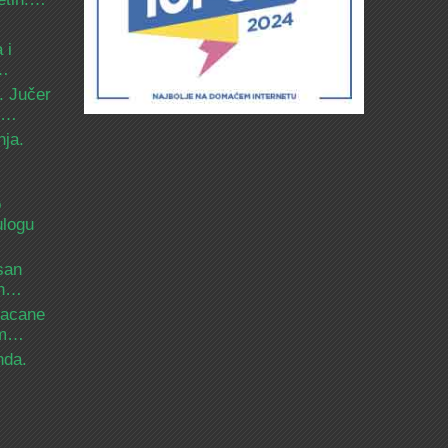
 i
d…
. Jučer
 i…
nja.
o
ulogu
san
ih…
bacane
nam…
nda.