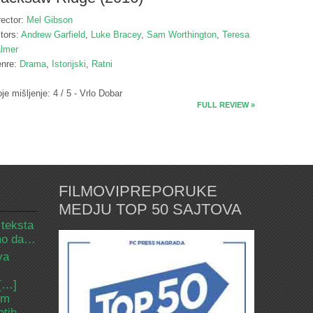
rector:
Mel Gibson
tors:
Andrew Garfield
,
Luke Bracey
,
Sam Worthington
,
Teresa
lmer
nre:
Drama
,
Istorijski
,
Ratni
je mišljenje: 4 / 5 - Vrlo Dobar
FULL REVIEW »
FILMOVIPREPORUKE
MEDJU TOP 50 SAJTOVA
 teksta
amo da…
va
 […]
om
etih.…