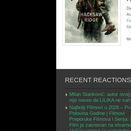
Di
Ac
Pa
Ge
Mo
RECENT REACTIONS
Milan Stanković: autor ovog
nije naveo da LILIKA ne s
Najbolji FIlmovi u 2026 – Pr
Polovina Godine | Filmovi
Preporuke Filmova i Serija:
Film je zasnovan na stvarn
slučaju otmice iz sedamdes