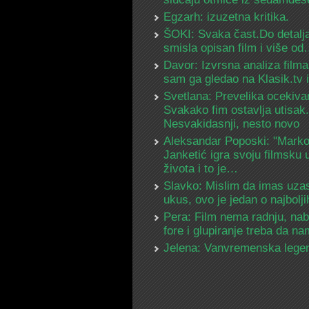
Egzarh: izuzetna kritika.
ŠOKI: Svaka čast.Do detalja
smisla opisan film i više o
Davor: Izvrsna analiza filma
sam ga gledao na Klasik.tv
Svetlana: Prevelika ocekiva
Svakako fim ostavlja utisak.
Nesvakidasnji, nesto novo
Aleksandar Poposki: "Mark
Janketić igra svoju filmsku 
života i to je…
Slavko: Mislim da imas uza
ukus, ovo je jedan o najbolj
Pera: Film nema radnju, na
fore i glupiranje treba da 
Jelena: Vanvremenska lege