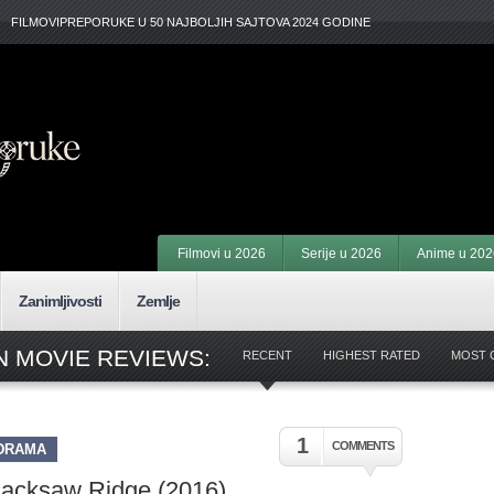
FILMOVIPREPORUKE U 50 NAJBOLJIH SAJTOVA 2024 GODINE
Filmovi u 2026
Serije u 2026
Anime u 202
Zanimljivosti
Zemlje
 MOVIE REVIEWS:
RECENT
HIGHEST RATED
MOST 
1
COMMENTS
DRAMA
acksaw Ridge (2016)