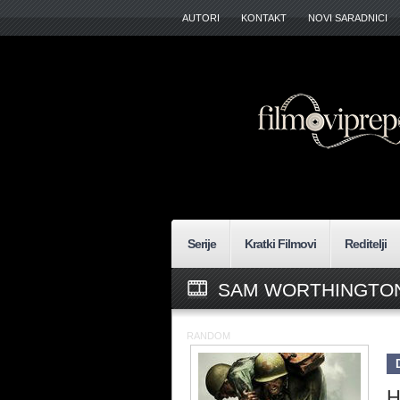
AUTORI
KONTAKT
NOVI SARADNICI
Serije
Kratki Filmovi
Reditelji
SAM WORTHINGTON
RANDOM
H