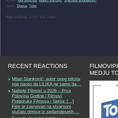
Actors:
Igor Bencina
,
Marko Bacovic
,
Snezana Bogdanovic
Genre:
Drama
,
Triler
Moje mišljenje: 4 / 5 - Vrlo Dobar
RECENT REACTIONS
FILMOVI
MEDJU TO
Milan Stanković: autor ovog teksta
nije naveo da LILIKA ne samo da…
Najbolji FIlmovi u 2026 – Prva
Polovina Godine | Filmovi
Preporuke Filmova i Serija: […]
Film je zasnovan na stvarnom
slučaju otmice iz sedamdesetih.…