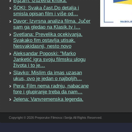
Egzarh: izuzetna kritika.
ŠOKI: Svaka čast.Do detalja i
smisla opisan film i više od…
Davor: Izvrsna analiza filma. Jučer
sam ga gledao na Klasik.tv i…
Svetlana: Prevelika ocekivanja.
Svakako fim ostavlja utisak.
Nesvakidasnji, nesto novo
Aleksandar Poposki: "Marko
Janketić igra svoju filmsku ulogu
života i to je…
Slavko: Mislim da imas uzasan
ukus, ovo je jedan o najboljih…
Pera: Film nema radnju, nabacane
fore i glupiranje treba da nam…
Jelena: Vanvremenska legenda.
Copyright © 2026 Preporuke Filmova i Serija All Rights Reserved.