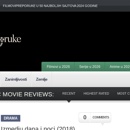
FILMOVIPREPORUKE U 50 NAJBOLJIH SAJTOVA 2024 GODINE
Filmovi u 2026
Serije u 2026
Anime u 202
Zanimljivosti
Zemlje
 MOVIE REVIEWS:
RECENT
HIGHEST RATED
MOST 
0
COMMENTS
DRAMA
Izmedju dana i noci (2018)