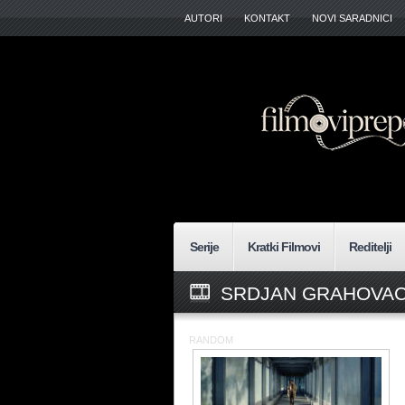
AUTORI
KONTAKT
NOVI SARADNICI
Serije
Kratki Filmovi
Reditelji
SRDJAN GRAHOVAC
RANDOM