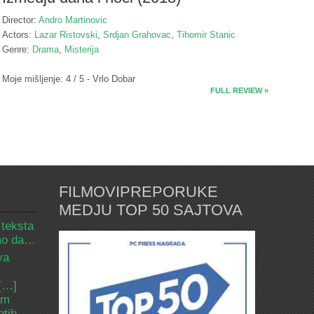
Director:
Andro Martinovic
Actors:
Lazar Ristovski
,
Srdjan Grahovac
,
Tihomir Stanic
Genre:
Drama
,
Misterija
Moje mišljenje: 4 / 5 - Vrlo Dobar
FULL REVIEW »
FILMOVIPREPORUKE
MEDJU TOP 50 SAJTOVA
 teksta
amo da…
va
 […]
om
etih.…