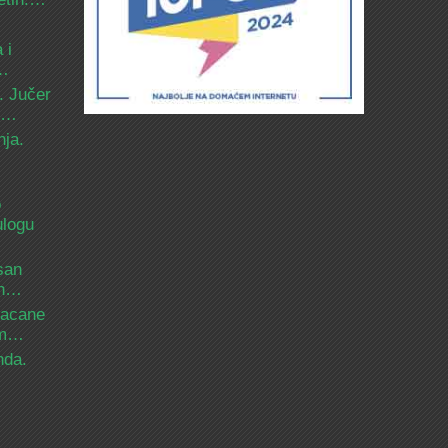
 i
d…
. Jučer
 i…
nja.
o
ulogu
san
ih…
bacane
nam…
nda.