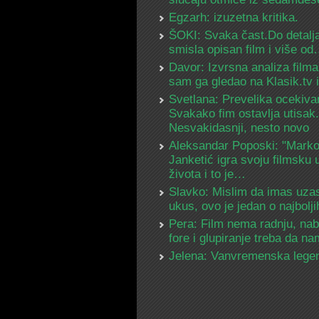
Egzarh: izuzetna kritika.
ŠOKI: Svaka čast.Do detalja
smisla opisan film i više o
Davor: Izvrsna analiza filma
sam ga gledao na Klasik.tv
Svetlana: Prevelika ocekiva
Svakako fim ostavlja utisak.
Nesvakidasnji, nesto novo
Aleksandar Poposki: "Mark
Janketić igra svoju filmsku 
života i to je…
Slavko: Mislim da imas uza
ukus, ovo je jedan o najbolj
Pera: Film nema radnju, na
fore i glupiranje treba da 
Jelena: Vanvremenska lege