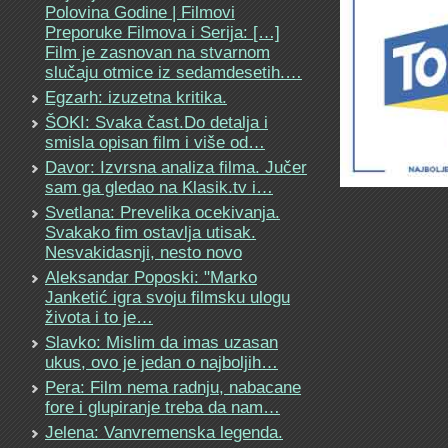
Polovina Godine | Filmovi
Preporuke Filmova i Serija: […]
Film je zasnovan na stvarnom
slučaju otmice iz sedamdesetih.…
Egzarh: izuzetna kritika.
ŠOKI: Svaka čast.Do detalja i
smisla opisan film i više od…
Davor: Izvrsna analiza filma. Jučer
sam ga gledao na Klasik.tv i…
Svetlana: Prevelika ocekivanja.
Svakako fim ostavlja utisak.
Nesvakidasnji, nesto novo
Aleksandar Poposki: "Marko
Janketić igra svoju filmsku ulogu
života i to je…
Slavko: Mislim da imas uzasan
ukus, ovo je jedan o najboljih…
Pera: Film nema radnju, nabacane
fore i glupiranje treba da nam…
Jelena: Vanvremenska legenda.