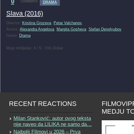
0
COMMENTS
DRAMA
Slava (2016)
Director:
Kristina Grozeva
,
Petar Valchanov
Actors:
Alexandra Angelova
,
Margita Gosheva
,
Stefan Denolyubov
Genre:
Drama
Moje mišljenje: 4 / 5 - Vrlo Dobar
RECENT REACTIONS
FILMOVI
MEDJU TO
Milan Stanković: autor ovog teksta
nije naveo da LILIKA ne samo da…
Najbolji FIlmovi u 2026 – Prva