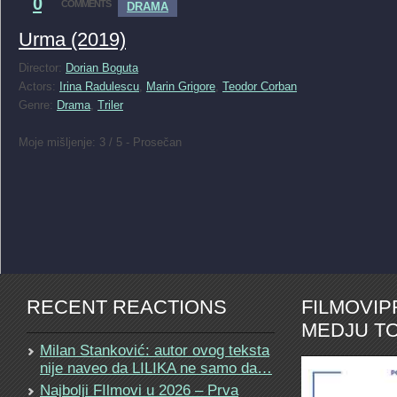
0
COMMENTS
DRAMA
Urma (2019)
Director:
Dorian Boguta
Actors:
Irina Radulescu
,
Marin Grigore
,
Teodor Corban
Genre:
Drama
,
Triler
Moje mišljenje: 3 / 5 - Prosečan
RECENT REACTIONS
FILMOVI
MEDJU TO
Milan Stanković: autor ovog teksta
nije naveo da LILIKA ne samo da…
Najbolji FIlmovi u 2026 – Prva