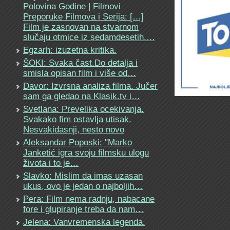
Polovina Godine | Filmovi
Preporuke Filmova i Serija: […]
Film je zasnovan na stvarnom
slučaju otmice iz sedamdesetih.…
Egzarh: izuzetna kritika.
ŠOKI: Svaka čast.Do detalja i
smisla opisan film i više od…
Davor: Izvrsna analiza filma. Jučer
sam ga gledao na Klasik.tv i…
Svetlana: Prevelika ocekivanja.
Svakako fim ostavlja utisak.
Nesvakidasnji, nesto novo
Aleksandar Poposki: "Marko
Janketić igra svoju filmsku ulogu
života i to je…
Slavko: Mislim da imas uzasan
ukus, ovo je jedan o najboljih…
Pera: Film nema radnju, nabacane
fore i glupiranje treba da nam…
Jelena: Vanvremenska legenda.