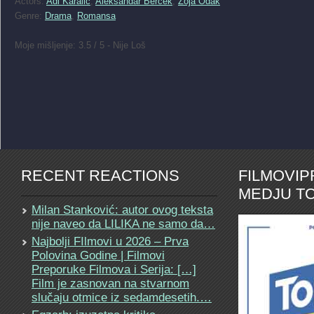
Actors:
Adi Karalic
,
Aleksandar Bercek
,
Zoja Odak
Genre:
Drama
,
Romansa
Moje mišljenje: 3.5 / 5 - Nije Loš
RECENT REACTIONS
FILMOVI
MEDJU TO
Milan Stanković: autor ovog teksta
nije naveo da LILIKA ne samo da…
Najbolji FIlmovi u 2026 – Prva
Polovina Godine | Filmovi
Preporuke Filmova i Serija: […]
Film je zasnovan na stvarnom
slučaju otmice iz sedamdesetih.…