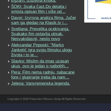
Egzarh: izuzetna kritika.
ŠOKI: Svaka čast.Do detalja i
smisla opisan film i više od…
Davor: Izvrsna analiza filma. Jučer
sam ga gledao na Klasik.tv i…
Svetlana: Prevelika ocekivanja.
Svakako fim ostavlja utisak.
Nesvakidasnji, nesto novo
Aleksandar Poposki: "Marko
Janketić igra svoju filmsku ulogu
života i to je…
Slavko: Mislim da imas uzasan
ukus, ovo je jedan o najboljih…
Pera: Film nema radnju, nabacane
fore i glupiranje treba da nam…
Jelena: Vanvremenska legenda.
Copyright © 2026 Preporuke Filmova i Serija All Rights Reserved.