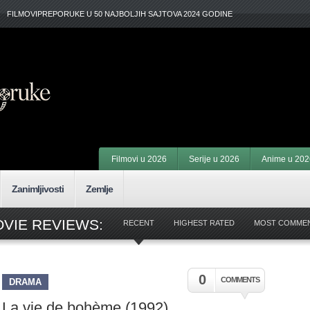
FILMOVIPREPORUKE U 50 NAJBOLJIH SAJTOVA 2024 GODINE
Filmovi u 2026
Serije u 2026
Anime u 202
Zanimljivosti
Zemlje
OVIE REVIEWS:
RECENT
HIGHEST RATED
MOST COMME
0
COMMENTS
DRAMA
La vie de bohème (1992)