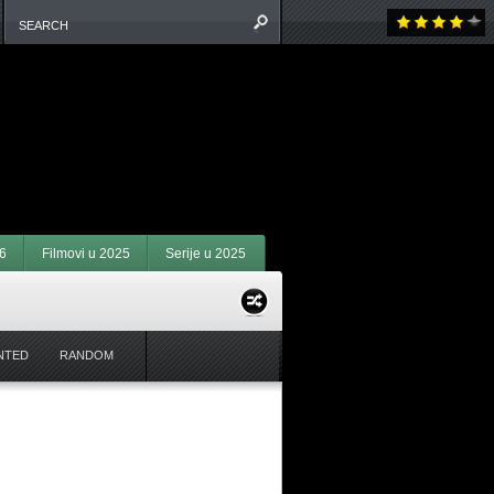
6
Filmovi u 2025
Serije u 2025
NTED
RANDOM