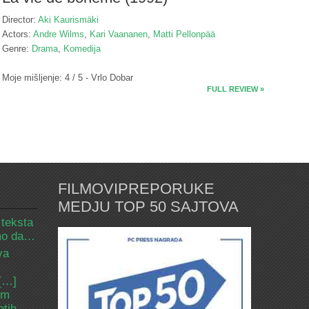
Director:
Aki Kaurismäki
Actors:
Andre Wilms
,
Kari Vaananen
,
Matti Pellonpää
Genre:
Drama
,
Komedija
Moje mišljenje: 4 / 5 - Vrlo Dobar
FULL REVIEW »
FILMOVIPREPORUKE
MEDJU TOP 50 SAJTOVA
 teksta
amo da…
va
 […]
om
etih.…