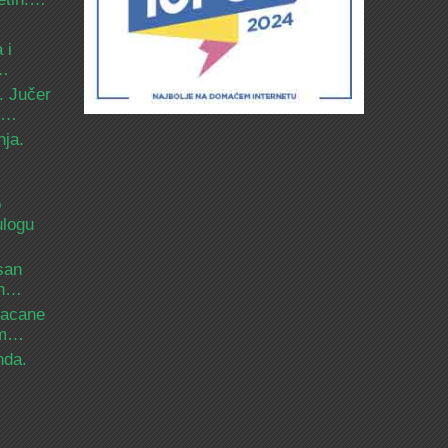
 i
d…
. Jučer
 i…
nja.
o
ulogu
san
ih…
bacane
nam…
nda.