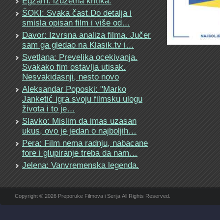
Egzarh: izuzetna kritika.
ŠOKI: Svaka čast.Do detalja i
smisla opisan film i više od…
Davor: Izvrsna analiza filma. Jučer
sam ga gledao na Klasik.tv i…
Svetlana: Prevelika ocekivanja.
Svakako fim ostavlja utisak.
Nesvakidasnji, nesto novo
Aleksandar Poposki: "Marko
Janketić igra svoju filmsku ulogu
života i to je…
Slavko: Mislim da imas uzasan
ukus, ovo je jedan o najboljih…
Pera: Film nema radnju, nabacane
fore i glupiranje treba da nam…
Jelena: Vanvremenska legenda.
Copyright © 2026 Preporuke Filmova i Serija All Rights Reserved.