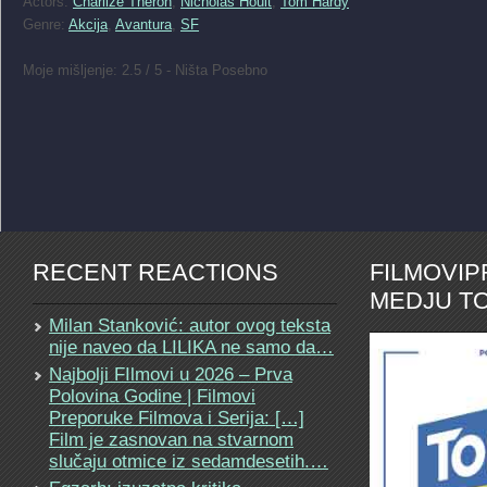
Actors:
Charlize Theron
,
Nicholas Hoult
,
Tom Hardy
Genre:
Akcija
,
Avantura
,
SF
Moje mišljenje: 2.5 / 5 - Ništa Posebno
RECENT REACTIONS
FILMOVI
MEDJU TO
Milan Stanković: autor ovog teksta
nije naveo da LILIKA ne samo da…
Najbolji FIlmovi u 2026 – Prva
Polovina Godine | Filmovi
Preporuke Filmova i Serija: […]
Film je zasnovan na stvarnom
slučaju otmice iz sedamdesetih.…