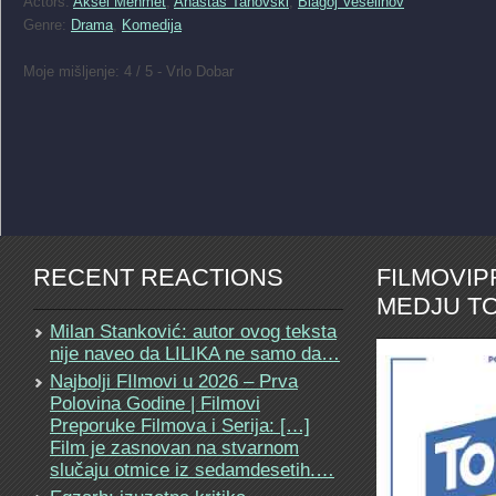
Actors:
Aksel Mehmet
,
Anastas Tanovski
,
Blagoj Veselinov
Genre:
Drama
,
Komedija
Moje mišljenje: 4 / 5 - Vrlo Dobar
RECENT REACTIONS
FILMOVI
MEDJU TO
Milan Stanković: autor ovog teksta
nije naveo da LILIKA ne samo da…
Najbolji FIlmovi u 2026 – Prva
Polovina Godine | Filmovi
Preporuke Filmova i Serija: […]
Film je zasnovan na stvarnom
slučaju otmice iz sedamdesetih.…