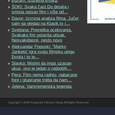
Egzarh: izuzetna kritika.
ŠOKI: Svaka čast.Do detalja i
smisla opisan film i više od…
Davor: Izvrsna analiza filma. Jučer
sam ga gledao na Klasik.tv i…
Svetlana: Prevelika ocekivanja.
Svakako fim ostavlja utisak.
Nesvakidasnji, nesto novo
Aleksandar Poposki: "Marko
Janketić igra svoju filmsku ulogu
života i to je…
Slavko: Mislim da imas uzasan
ukus, ovo je jedan o najboljih…
Pera: Film nema radnju, nabacane
fore i glupiranje treba da nam…
Jelena: Vanvremenska legenda.
Copyright © 2026 Preporuke Filmova i Serija All Rights Reserved.