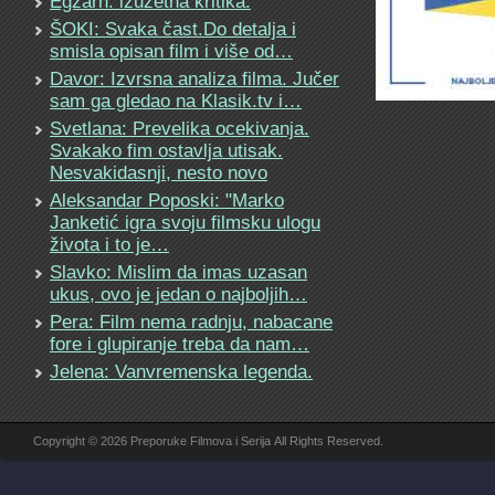
Egzarh: izuzetna kritika.
ŠOKI: Svaka čast.Do detalja i
smisla opisan film i više od…
Davor: Izvrsna analiza filma. Jučer
sam ga gledao na Klasik.tv i…
Svetlana: Prevelika ocekivanja.
Svakako fim ostavlja utisak.
Nesvakidasnji, nesto novo
Aleksandar Poposki: "Marko
Janketić igra svoju filmsku ulogu
života i to je…
Slavko: Mislim da imas uzasan
ukus, ovo je jedan o najboljih…
Pera: Film nema radnju, nabacane
fore i glupiranje treba da nam…
Jelena: Vanvremenska legenda.
Copyright © 2026 Preporuke Filmova i Serija All Rights Reserved.