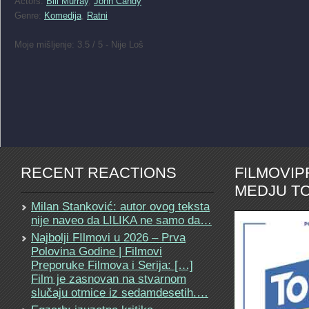
Actors:
Bill Murray
,
John Candy
Genre:
Komedija
,
Ratni
Moje mišljenje: 3.5 / 5 - Nije Loš
RECENT REACTIONS
FILMOVI
MEDJU TO
Milan Stanković: autor ovog teksta
nije naveo da LILIKA ne samo da…
Najbolji FIlmovi u 2026 – Prva
Polovina Godine | Filmovi
Preporuke Filmova i Serija: […]
Film je zasnovan na stvarnom
slučaju otmice iz sedamdesetih.…