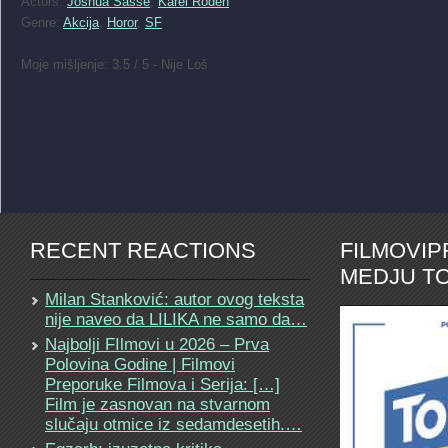
Actors:
Joshua Sasse
,
Karel Roden
Genre:
Akcija
,
Horor
,
SF
Moje mišljenje: 3.5 / 5 - Nije Loš
RECENT REACTIONS
FILMOVI
MEDJU TO
Milan Stanković: autor ovog teksta
nije naveo da LILIKA ne samo da…
Najbolji FIlmovi u 2026 – Prva
Polovina Godine | Filmovi
Preporuke Filmova i Serija: […]
Film je zasnovan na stvarnom
slučaju otmice iz sedamdesetih.…