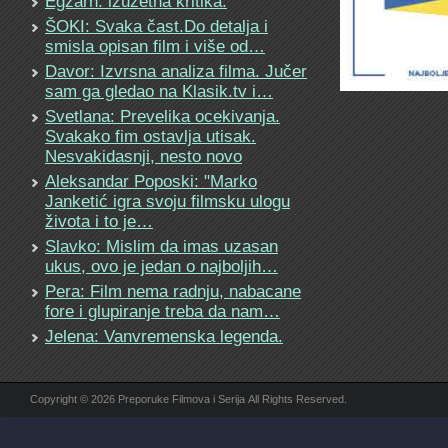
Egzarh: izuzetna kritika.
ŠOKI: Svaka čast.Do detalja i
smisla opisan film i više od…
Davor: Izvrsna analiza filma. Jučer
sam ga gledao na Klasik.tv i…
Svetlana: Prevelika ocekivanja.
Svakako fim ostavlja utisak.
Nesvakidasnji, nesto novo
Aleksandar Poposki: "Marko
Janketić igra svoju filmsku ulogu
života i to je…
Slavko: Mislim da imas uzasan
ukus, ovo je jedan o najboljih…
Pera: Film nema radnju, nabacane
fore i glupiranje treba da nam…
Jelena: Vanvremenska legenda.
Copyright © 2026 Preporuke Filmova i Serija All Rights Reserved.