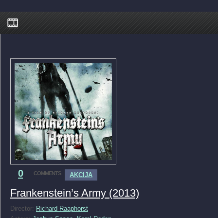
0
COMMENTS
AKCIJA
Frankenstein’s Army (2013)
Director:
Richard Raaphorst