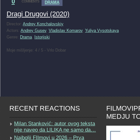
0
COMMENTS
DRAMA
Dragi Drugovi (2020)
Director:
Andrey Konchalovskiy
Actors:
Andrey Gusev
,
Vladislav Komarov
,
Yuliya Vysotskaya
Genre:
Drama
,
Istorijski
Moje mišljenje: 4 / 5 - Vrlo Dobar
RECENT REACTIONS
FILMOVI
MEDJU TO
Milan Stanković: autor ovog teksta
nije naveo da LILIKA ne samo da…
Najbolji FIlmovi u 2026 – Prva