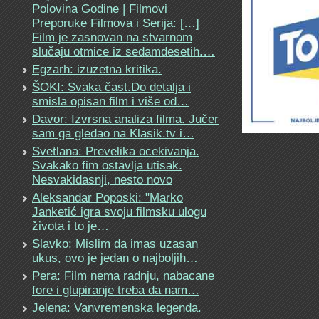
Polovina Godine | Filmovi
Preporuke Filmova i Serija: […]
Film je zasnovan na stvarnom
slučaju otmice iz sedamdesetih.…
Egzarh: izuzetna kritika.
ŠOKI: Svaka čast.Do detalja i
smisla opisan film i više od…
Davor: Izvrsna analiza filma. Jučer
sam ga gledao na Klasik.tv i…
Svetlana: Prevelika ocekivanja.
Svakako fim ostavlja utisak.
Nesvakidasnji, nesto novo
Aleksandar Poposki: "Marko
Janketić igra svoju filmsku ulogu
života i to je…
Slavko: Mislim da imas uzasan
ukus, ovo je jedan o najboljih…
Pera: Film nema radnju, nabacane
fore i glupiranje treba da nam…
Jelena: Vanvremenska legenda.