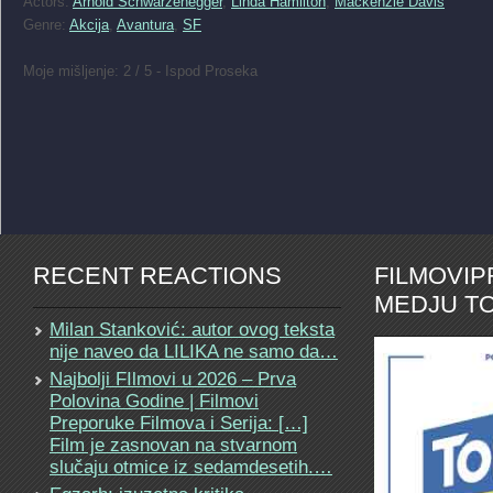
Actors:
Arnold Schwarzenegger
,
Linda Hamilton
,
Mackenzie Davis
Genre:
Akcija
,
Avantura
,
SF
Moje mišljenje: 2 / 5 - Ispod Proseka
RECENT REACTIONS
FILMOVI
MEDJU TO
Milan Stanković: autor ovog teksta
nije naveo da LILIKA ne samo da…
Najbolji FIlmovi u 2026 – Prva
Polovina Godine | Filmovi
Preporuke Filmova i Serija: […]
Film je zasnovan na stvarnom
slučaju otmice iz sedamdesetih.…