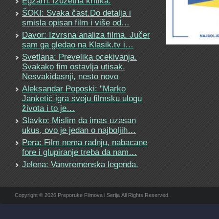
Egzarh: izuzetna kritika.
ŠOKI: Svaka čast.Do detalja i
smisla opisan film i više od…
Davor: Izvrsna analiza filma. Jučer
sam ga gledao na Klasik.tv i…
Svetlana: Prevelika ocekivanja.
Svakako fim ostavlja utisak.
Nesvakidasnji, nesto novo
Aleksandar Poposki: "Marko
Janketić igra svoju filmsku ulogu
života i to je…
Slavko: Mislim da imas uzasan
ukus, ovo je jedan o najboljih…
Pera: Film nema radnju, nabacane
fore i glupiranje treba da nam…
Jelena: Vanvremenska legenda.
Copyright © 2026 Preporuke Filmova i Serija All Rights Reserved.