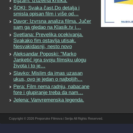
Egzarh: izuzetna kritika.
ŠOKI: Svaka čast.Do detalja i
smisla opisan film i više od…
Davor: Izvrsna analiza filma. Jučer
sam ga gledao na Klasik.tv i…
Svetlana: Prevelika ocekivanja.
Svakako fim ostavlja utisak.
Nesvakidasnji, nesto novo
Aleksandar Poposki: "Marko
Janketić igra svoju filmsku ulogu
života i to je…
Slavko: Mislim da imas uzasan
ukus, ovo je jedan o najboljih…
Pera: Film nema radnju, nabacane
fore i glupiranje treba da nam…
Jelena: Vanvremenska legenda.
Copyright © 2026 Preporuke Filmova i Serija All Rights Reserved.