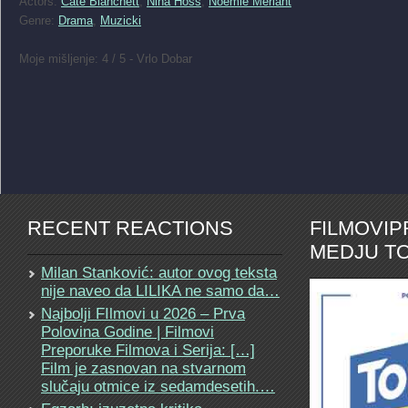
Actors:
Cate Blanchett
,
Nina Hoss
,
Noémie Merlant
Genre:
Drama
,
Muzicki
Moje mišljenje: 4 / 5 - Vrlo Dobar
RECENT REACTIONS
FILMOVI
MEDJU TO
Milan Stanković: autor ovog teksta
nije naveo da LILIKA ne samo da…
Najbolji FIlmovi u 2026 – Prva
Polovina Godine | Filmovi
Preporuke Filmova i Serija: […]
Film je zasnovan na stvarnom
slučaju otmice iz sedamdesetih.…