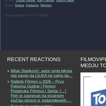
Actors:
Crispin Glover
,
Gary Farmer
,
Johnny Depp
Genre:
Drama
,
Fantazija
,
Western
Moje mišljenje: 4.5 / 5 - Odličan
RECENT REACTIONS
FILMOVI
MEDJU TO
Milan Stanković: autor ovog teksta
nije naveo da LILIKA ne samo da…
Najbolji FIlmovi u 2026 – Prva
Polovina Godine | Filmovi
Preporuke Filmova i Serija: […]
Film je zasnovan na stvarnom
slučaju otmice iz sedamdesetih.…