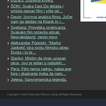
Egzarh: izuzetna kritika.
ŠOKI: Svaka čast.Do detalja i
smisla opisan film i više od…
Davor: Izvrsna analiza filma. Jučer
sam ga gledao na Klasik.tv i…
Svetlana: Prevelika ocekivanja.
Svakako fim ostavlja utisak.
Nesvakidasnji, nesto novo
Aleksandar Poposki: "Marko
Janketić igra svoju filmsku ulogu
života i to je…
Slavko: Mislim da imas uzasan
ukus, ovo je jedan o najboljih…
Pera: Film nema radnju, nabacane
fore i glupiranje treba da nam…
Jelena: Vanvremenska legenda.
Copyright © 2026 Preporuke Filmova i Serija All Rights Reserved.