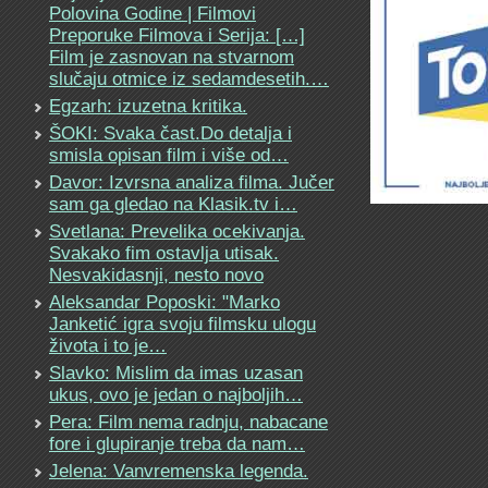
Polovina Godine | Filmovi
Preporuke Filmova i Serija: […]
Film je zasnovan na stvarnom
slučaju otmice iz sedamdesetih.…
Egzarh: izuzetna kritika.
ŠOKI: Svaka čast.Do detalja i
smisla opisan film i više od…
Davor: Izvrsna analiza filma. Jučer
sam ga gledao na Klasik.tv i…
Svetlana: Prevelika ocekivanja.
Svakako fim ostavlja utisak.
Nesvakidasnji, nesto novo
Aleksandar Poposki: "Marko
Janketić igra svoju filmsku ulogu
života i to je…
Slavko: Mislim da imas uzasan
ukus, ovo je jedan o najboljih…
Pera: Film nema radnju, nabacane
fore i glupiranje treba da nam…
Jelena: Vanvremenska legenda.