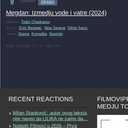
0
COMMENTS
DRAMA
Megdan: Izmedju vode i vatre (2024)
Director:
Todor Chapkanov
Actors:
Enis Beslagic
,
Nina Senicar
,
Viktor Savic
Genre:
Drama
,
Komedija
,
Sportski
Moje mišljenje: 3.5 / 5 - Nije Loš
RECENT REACTIONS
FILMOVI
MEDJU TO
Milan Stanković: autor ovog teksta
nije naveo da LILIKA ne samo da…
Najbolji FIlmovi u 2026 – Prva