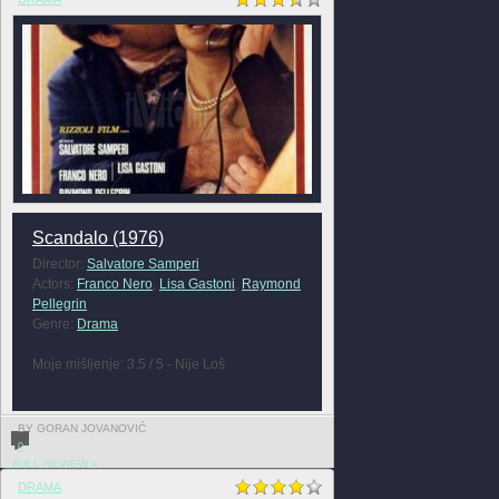
Scandalo (1976)
Director:
Salvatore Samperi
Actors:
Franco Nero
,
Lisa Gastoni
,
Raymond
Pellegrin
Genre:
Drama
Moje mišljenje: 3.5 / 5 - Nije Loš
BY GORAN JOVANOVIĆ
0
FULL REVIEW »
DRAMA