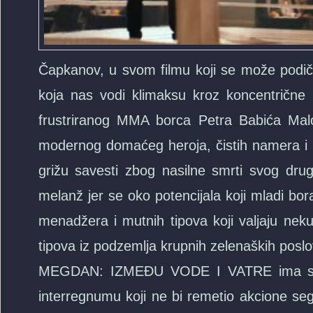
Čapkanov, u svom filmu koji se može podiči
koja nas vodi klimaksu kroz koncentrične
frustriranog MMA borca Petra Babića Malo
modernog domaćeg heroja, čistih namera i m
grižu savesti zbog nasilne smrti svog dru
melanž jer se oko potencijala koji mladi bo
menadžera i mutnih tipova koji valjaju neku
tipova iz podzemlja krupnih zelenaških poslov
MEGDAN: IZMEĐU VODE I VATRE ima sasvim
interregnumu koji ne bi remetio akcione seg