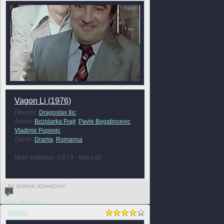
Vagon Li (1976)
Director:
Dragoslav Ilic
Actors:
Bozidarka Frajt
,
Pavle Bogatincevic
,
Vladimir Popovic
Genre:
Drama
,
Romansa
Moje mišljenje: 3.5 / 5 - Nije Loš
BY GORAN JOVANOVIĆ
0
FULL REVIEW »
DRAMA