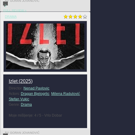
BY GORAN JOVANOVIĆ
0
FULL REVIEW »
DRAMA
Izlet (2025)
Director:
Nenad Pavlovic
Actors:
Dragan Bjelogrlic
,
Milena Radulović
,
Stefan Vukic
Genre:
Drama
Moje mišljenje: 4 / 5 - Vrlo Dobar
BY GORAN JOVANOVIĆ