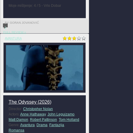
Moje mišljenje: 4 / 5 - Vrlo Dobar
BY GORAN JOVANOVIĆ
0
FULL REVIEW »
AVANTURA
The Odyssey (2026)
Director:
Christopher Nolan
Actors:
Anne Hathaway
,
John Leguizamo
,
Matt Damon
,
Robert Pattinson
,
Tom Holland
Genre:
Avantura
,
Drama
,
Fantazija
,
Romansa