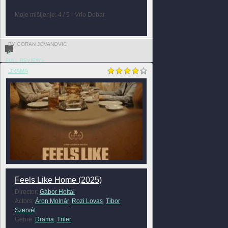
Moje mišljenje: 4 / 5 - Vrlo Dobar
BY GORAN JOVANOVIĆ
0
FULL REVIEW »
DRAMA
Feels Like Home (2025)
Director:
Gábor Holtai
Actors:
Áron Molnár
,
Rozi Lovas
,
Tibor
Szervét
Genre:
Drama
,
Triler