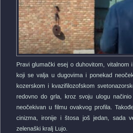
Pravi glumački esej o duhovitom, vitalnom 
koji se valja u dugovima i ponekad neočekiv
kozerskom i kvazifilozofskom svetonazorsk
redovno do grla, kroz svoju ulogu načinio 
neočekivan u filmu ovakvog profila. Takođ
cinizma, ironije i štosa još jedan, sada v
zelenaški kralj Lujo.