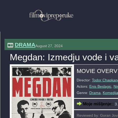
DRAMA
August 27, 2024
Megdan: Izmedju vode i va
MOVIE OVERV
Director:
Todor Chapkan
Actors:
Enis Beslagic
,
Ni
Genre:
Drama
,
Komedij
Moje mišljenje::
3.
Reviewed by: Goran Jov