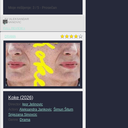
Moje mišljenje: 3 / 5 - Prosečan
BY ALEKSANDAR
JOVANOVIC
0
FULL REVIEW »
DRAMA
Koke (2026)
Director:
Igor Jelinovic
Actors:
Aleksandra Jankovic
,
Šimun Šitum
,
Snjezana Sinovcic
Genre:
Drama