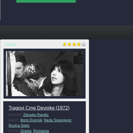
DRAMA
Tragovi Crne Devojke (1972)
Director:
Zdravko Randic
Actors:
Boris Dvornik
,
Neda Spasojevic
,
Ruzica Sokic
Genre:
Drama
,
Romansa