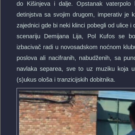
do Kišinjeva i dalje. Opstanak vaterpolo
detinjstva sa svojim drugom, imperativ je
zajednici gde bi neki klinci pobegli od uli
scenariju Demijana Lija, Pol Kufos se b
izbacivač radi u novosadskom noćnom klubu 
poslova ali nacifranih, nabudženih, sa puno
navlaka separea, sve to uz muziku koja uz
(s)ukus ološa i tranzicijskih dobitnika.