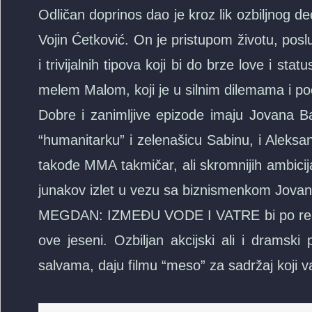
Odličan doprinos dao je kroz lik ozbiljnog 
Vojin Ćetković. On je pristupom životu, posl
i trivijalnih tipova koji bi do brze love i s
melem Malom, koji je u silnim dilemama i p
Dobre i zanimljive epizode imaju Jovana Bal
“humanitarku” i zelenašicu Sabinu, i Aleksa
takođe MMA takmičar, ali skromnijih ambicija
junakov izlet u vezu sa biznismenkom Jovan
MEGDAN: IZMEĐU VODE I VATRE bi po reakci
ove jeseni. Ozbiljan akcijski ali i dramski
salvama, daju filmu “meso” za sadržaj koji v