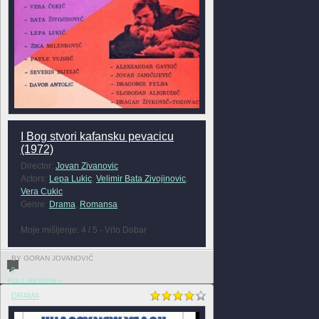
I Bog stvori kafansku pevacicu
(1972)
Director:
Jovan Zivanovic
Actors:
Lepa Lukic
,
Velimir Bata Zivojinovic
,
Vera Cukic
Genre:
Drama
,
Romansa
Moje mišljenje: 4 / 5 - Vrlo Dobar
BY GORAN JOVANOVIĆ
0
FULL REVIEW »
DRAMA