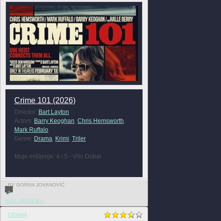
Crime 101 (2026)
Director:
Bart Layton
Actors:
Barry Keoghan
,
Chris Hemsworth
,
Mark Ruffalo
Genre:
Drama
,
Krimi
,
Triler
Moje mišljenje: 4 / 5 - Vrlo Dobar
BY GORAN JOVANOVIĆ
0
FULL REVIEW »
DRAMA