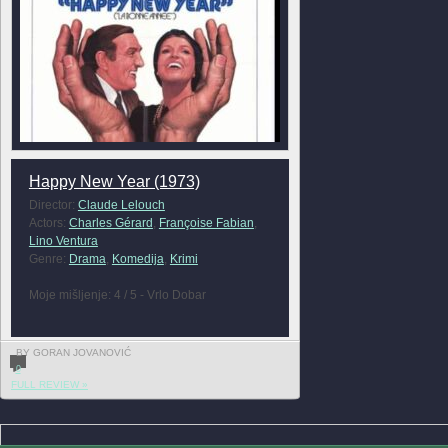
Happy New Year (1973)
Director:
Claude Lelouch
Actors:
Charles Gérard
,
Françoise Fabian
,
Lino Ventura
Genre:
Drama
,
Komedija
,
Krimi
Moje mišljenje: 4 / 5 - Vrlo Dobar
BY GORAN JOVANOVIĆ
0
FULL REVIEW »