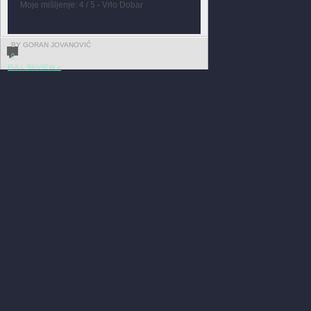
Moje mišljenje: 4 / 5 - Vrlo Dobar
BY GORAN JOVANOVIĆ
0
FULL REVIEW »