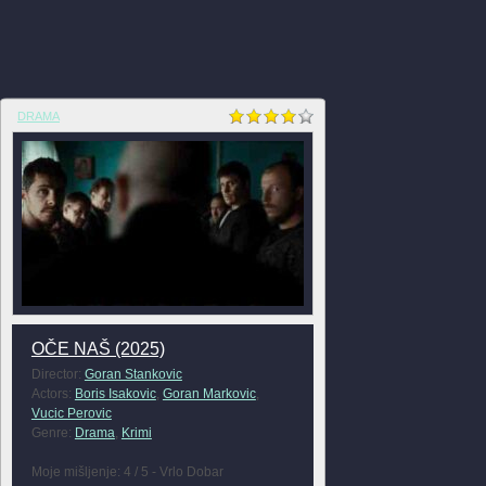
DRAMA
OČE NAŠ (2025)
Director:
Goran Stankovic
Actors:
Boris Isakovic
,
Goran Markovic
,
Vucic Perovic
Genre:
Drama
,
Krimi
Moje mišljenje: 4 / 5 - Vrlo Dobar