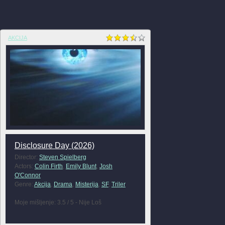
AKCIJA
Disclosure Day (2026)
Director:
Steven Spielberg
Actors:
Colin Firth
,
Emily Blunt
,
Josh
O'Connor
Genre:
Akcija
,
Drama
,
Misterija
,
SF
,
Triler
Moje mišljenje: 3.5 / 5 - Nije Loš