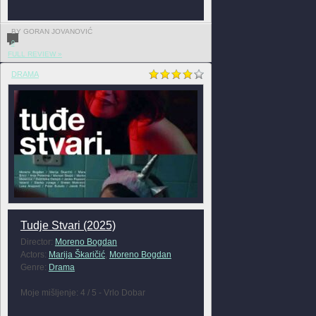
BY GORAN JOVANOVIĆ
0
FULL REVIEW »
DRAMA
Tudje Stvari (2025)
Director:
Moreno Bogdan
Actors:
Marija Škaričić
,
Moreno Bogdan
Genre:
Drama
Moje mišljenje: 4 / 5 - Vrlo Dobar