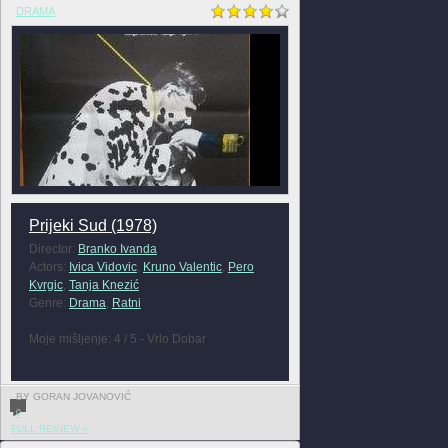
DRAMA
Prijeki Sud (1978)
Director:
Branko Ivanda
Actors:
Ivica Vidovic
,
Kruno Valentic
,
Pero
Kvrgic
,
Tanja Knezić
Genre:
Drama
,
Ratni
Moje mišljenje: 4 / 5 - Vrlo Dobar
BY GORAN JOVANOVIĆ
0
FULL REVIEW »