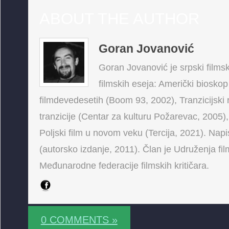
ABOUT THE AUTHOR
Goran Jovanović
Goran Jovanović je srpski filmski
filmskih eseja: Američki bioskop
filmdevedesetih (Boom 93, 2002), Tranzicijski 
tranzicije (Centar za kulturu Požarevac, 2005),
Poljski film u novom veku (Tercija, 2021). Napis
(autorsko izdanje, 2011). Član je Udruženja fi
Međunarodne federacije filmskih kritičara.
0 COMMENTS »