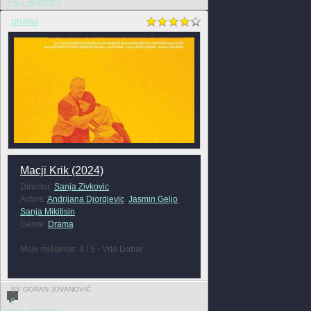
FULL REVIEW »
DRAMA
Macji Krik (2024)
Director:
Sanja Zivkovic
Actors:
Andrijana Djordjevic
,
Jasmin Geljo
,
Sanja Mikitisin
Genre:
Drama
Moje mišljenje: 4 / 5 - Vrlo Dobar
BY GORAN JOVANOVIĆ
0