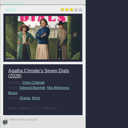
FULL REVIEW »
DRAMA
Agatha Christie’s Seven Dials
(2026)
Director:
Chris Chibnall
Actors:
Edward Bluemel
,
Mia McKenna-
Bruce
Genre:
Drama
,
Krimi
Moje mišljenje: 3 / 5 - Prosečan
BY AMAR SMAILHODZIC
0