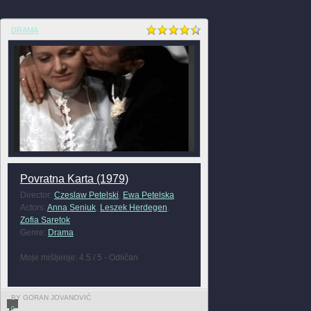
DRAMA
Povratna Karta (1979)
Director:
Czeslaw Petelski
,
Ewa Petelska
Actors:
Anna Seniuk
,
Leszek Herdegen
,
Zofia Saretok
Genre:
Drama
Moje mišljenje: 4.5 / 5 - Odličan
BY GORAN JOVANOVIĆ
0