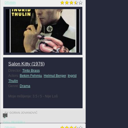
DRAMA
Salon Kitty (1976)
Director:
Tinto Brass
Actors:
Bekim Fehmiu
,
Helmut Berger
,
Ingrid
Thulin
Genre:
Drama
Moje mišljenje: 3.5 / 5 - Nije Loš
BY GORAN JOVANOVIĆ
0
FULL REVIEW »
DRAMA