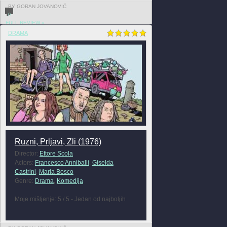
BY GORAN JOVANOVIĆ
0
FULL REVIEW »
DRAMA
Ruzni, Prljavi, Zli (1976)
Director:
Ettore Scola
Actors:
Francesco Anniballi
,
Giselda
Castrini
,
Maria Bosco
Genre:
Drama
,
Komedija
Moje mišljenje: 5 / 5 - Jedan od najboljih