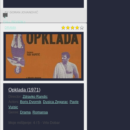
BY GORAN JOVANOVIĆ
0
FULL REVIEW »
DRAMA
Opklada (1971)
Director:
Zdravko Randic
Actors:
Boris Dvornik
,
Dusica Zegarac
,
Pavle
Vuisic
Genre:
Drama
,
Romansa
Moje mišljenje: 4 / 5 - Vrlo Dobar