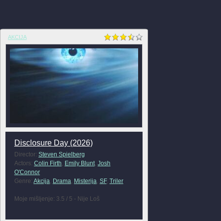
AKCIJA
Disclosure Day (2026)
Director:
Steven Spielberg
Actors:
Colin Firth
,
Emily Blunt
,
Josh
O'Connor
Genre:
Akcija
,
Drama
,
Misterija
,
SF
,
Triler
Moje mišljenje: 3.5 / 5 - Nije Loš