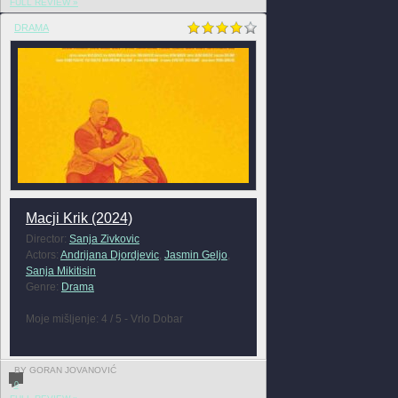
FULL REVIEW »
DRAMA
Macji Krik (2024)
Director:
Sanja Zivkovic
Actors:
Andrijana Djordjevic
,
Jasmin Geljo
,
Sanja Mikitisin
Genre:
Drama
Moje mišljenje: 4 / 5 - Vrlo Dobar
BY GORAN JOVANOVIĆ
0