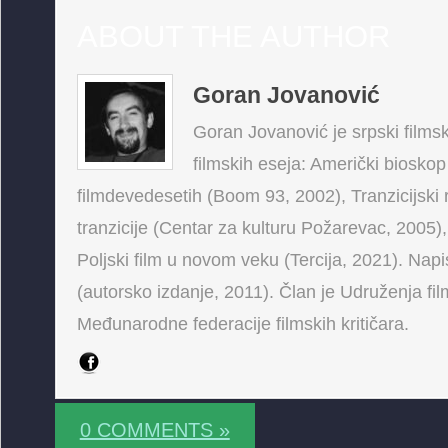
ABOUT THE AUTHOR
Goran Jovanović
Goran Jovanović je srpski filmski
filmskih eseja: Američki bioskop
filmdevedesetih (Boom 93, 2002), Tranzicijski 
tranzicije (Centar za kulturu Požarevac, 2005),
Poljski film u novom veku (Tercija, 2021). Napis
(autorsko izdanje, 2011). Član je Udruženja fi
Međunarodne federacije filmskih kritičara.
0 COMMENTS »