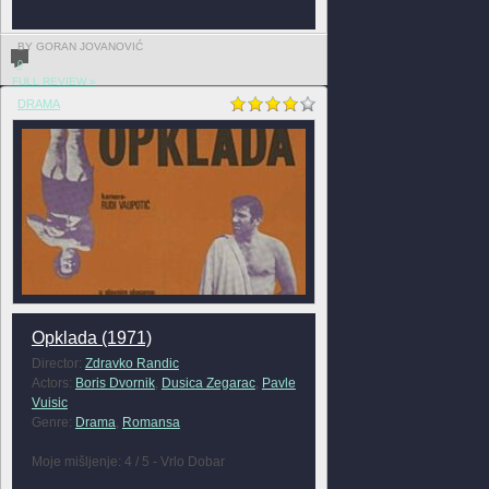
BY GORAN JOVANOVIĆ
0
FULL REVIEW »
DRAMA
Opklada (1971)
Director:
Zdravko Randic
Actors:
Boris Dvornik
,
Dusica Zegarac
,
Pavle
Vuisic
Genre:
Drama
,
Romansa
Moje mišljenje: 4 / 5 - Vrlo Dobar