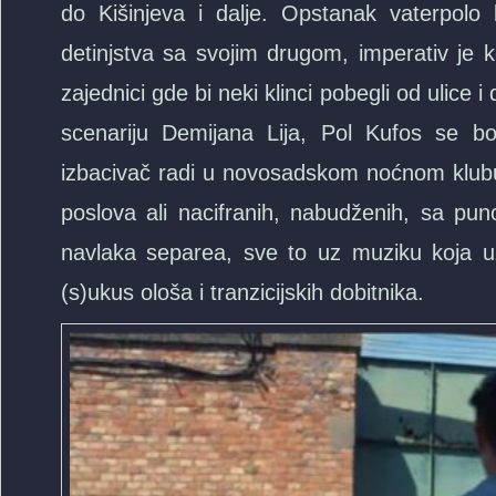
do Kišinjeva i dalje. Opstanak vaterpolo
detinjstva sa svojim drugom, imperativ je
zajednici gde bi neki klinci pobegli od uli
scenariju Demijana Lija, Pol Kufos se b
izbacivač radi u novosadskom noćnom klubu 
poslova ali nacifranih, nabudženih, sa puno
navlaka separea, sve to uz muziku koja uz
(s)ukus ološa i tranzicijskih dobitnika.