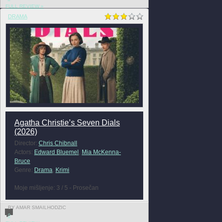
FULL REVIEW »
DRAMA
Agatha Christie’s Seven Dials
(2026)
Director:
Chris Chibnall
Actors:
Edward Bluemel
,
Mia McKenna-
Bruce
Genre:
Drama
,
Krimi
Moje mišljenje: 3 / 5 - Prosečan
BY AMAR SMAILHODZIC
0