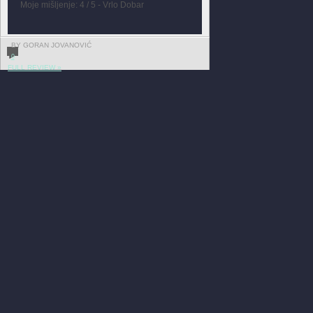
Moje mišljenje: 4 / 5 - Vrlo Dobar
BY GORAN JOVANOVIĆ
0
FULL REVIEW »