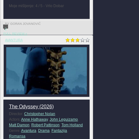
Moje mišljenje: 4 / 5 - Vrlo Dobar
BY GORAN JOVANOVIĆ
0
FULL REVIEW »
AVANTURA
The Odyssey (2026)
Director:
Christopher Nolan
Actors:
Anne Hathaway
,
John Leguizamo
,
Matt Damon
,
Robert Pattinson
,
Tom Holland
Genre:
Avantura
,
Drama
,
Fantazija
,
Romansa