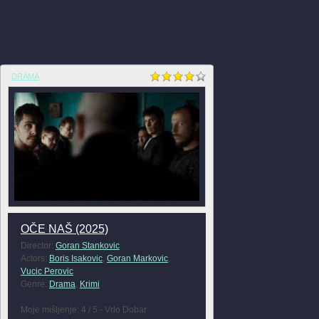
DRAMA
OČE NAŠ (2025)
Director:
Goran Stankovic
Actors:
Boris Isakovic
,
Goran Markovic
,
Vucic Perovic
Genre:
Drama
,
Krimi
Moje mišljenje: 4 / 5 - Vrlo Dobar