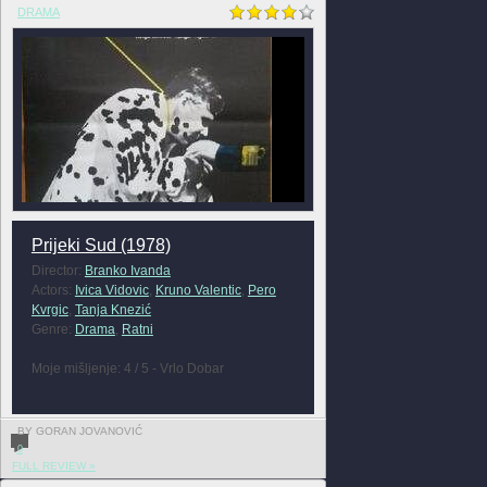
DRAMA
Prijeki Sud (1978)
Director:
Branko Ivanda
Actors:
Ivica Vidovic
,
Kruno Valentic
,
Pero
Kvrgic
,
Tanja Knezić
Genre:
Drama
,
Ratni
Moje mišljenje: 4 / 5 - Vrlo Dobar
BY GORAN JOVANOVIĆ
0
FULL REVIEW »