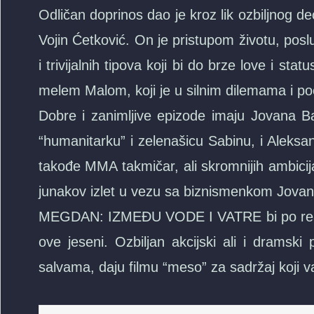
Odličan doprinos dao je kroz lik ozbiljnog 
Vojin Ćetković. On je pristupom životu, posl
i trivijalnih tipova koji bi do brze love i s
melem Malom, koji je u silnim dilemama i p
Dobre i zanimljive epizode imaju Jovana Bal
“humanitarku” i zelenašicu Sabinu, i Aleksa
takođe MMA takmičar, ali skromnijih ambicija
junakov izlet u vezu sa biznismenkom Jovan
MEGDAN: IZMEĐU VODE I VATRE bi po reakci
ove jeseni. Ozbiljan akcijski ali i dramski
salvama, daju filmu “meso” za sadržaj koji v