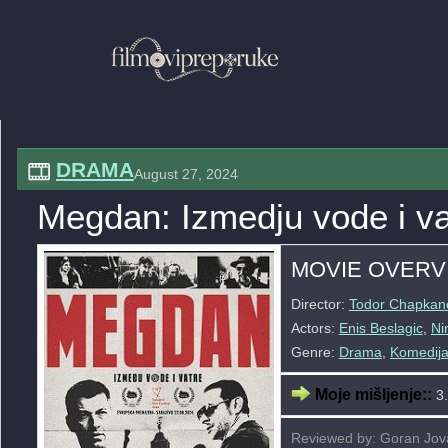
DRAMA
August 27, 2024
Megdan: Izmedju vode i va
MOVIE OVERV
Director:
Todor Chapkan
Actors:
Enis Beslagic
,
Ni
Genre:
Drama
,
Komedij
Moje mišljenje::
3.
Reviewed by: Goran Jov