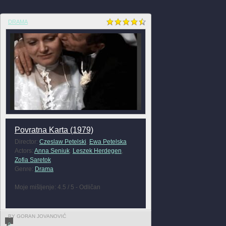
DRAMA
Povratna Karta (1979)
Director:
Czeslaw Petelski
,
Ewa Petelska
Actors:
Anna Seniuk
,
Leszek Herdegen
,
Zofia Saretok
Genre:
Drama
Moje mišljenje: 4.5 / 5 - Odličan
BY GORAN JOVANOVIĆ
0