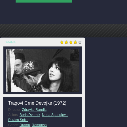
DRAMA
Tragovi Crne Devojke (1972)
Director:
Zdravko Randic
Actors:
Boris Dvornik
,
Neda Spasojevic
,
Ruzica Sokic
Genre:
Drama
,
Romansa