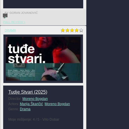
BY GORAN JOVANOVIĆ
0
FULL REVIEW »
DRAMA
Tudje Stvari (2025)
Director:
Moreno Bogdan
Actors:
Marija Škaričić
,
Moreno Bogdan
Genre:
Drama
Moje mišljenje: 4 / 5 - Vrlo Dobar