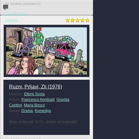
BY GORAN JOVANOVIĆ
0
FULL REVIEW »
DRAMA
Ruzni, Prljavi, Zli (1976)
Director:
Ettore Scola
Actors:
Francesco Anniballi
,
Giselda
Castrini
,
Maria Bosco
Genre:
Drama
,
Komedija
Moje mišljenje: 5 / 5 - Jedan od najboljih