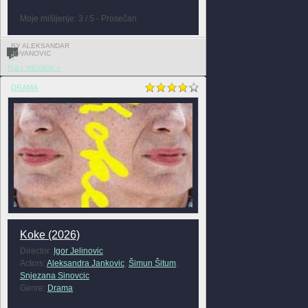
Moje mišljenje: 3 / 5 - Prosečan
BY ALEKSANDAR
JOVANOVIC
0
FULL REVIEW »
DRAMA
Koke (2026)
Director:
Igor Jelinovic
Actors:
Aleksandra Jankovic
,
Šimun Šitum
,
Snjezana Sinovcic
Genre:
Drama