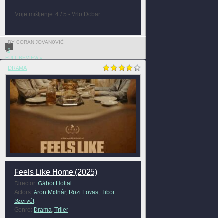
Moje mišljenje: 4 / 5 - Vrlo Dobar
BY GORAN JOVANOVIĆ
0
FULL REVIEW »
DRAMA
Feels Like Home (2025)
Director:
Gábor Holtai
Actors:
Áron Molnár
,
Rozi Lovas
,
Tibor
Szervét
Genre:
Drama
,
Triler