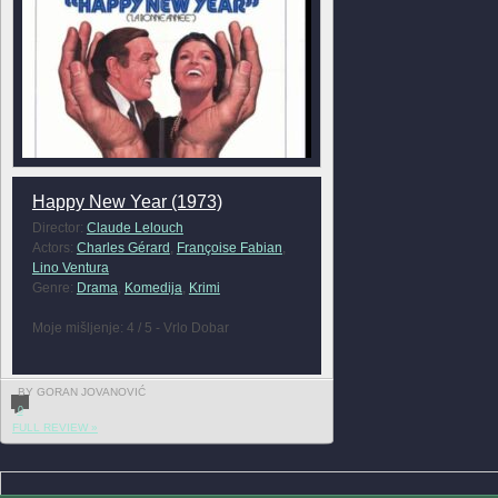
Happy New Year (1973)
Director:
Claude Lelouch
Actors:
Charles Gérard
,
Françoise Fabian
,
Lino Ventura
Genre:
Drama
,
Komedija
,
Krimi
Moje mišljenje: 4 / 5 - Vrlo Dobar
BY GORAN JOVANOVIĆ
0
FULL REVIEW »