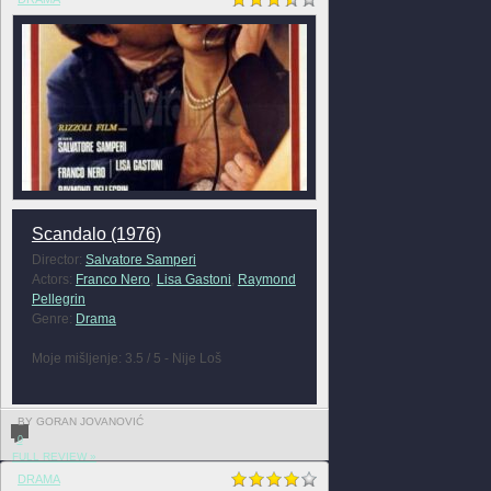
Scandalo (1976)
Director:
Salvatore Samperi
Actors:
Franco Nero
,
Lisa Gastoni
,
Raymond
Pellegrin
Genre:
Drama
Moje mišljenje: 3.5 / 5 - Nije Loš
BY GORAN JOVANOVIĆ
0
FULL REVIEW »
DRAMA