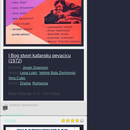
I Bog stvori kafansku pevacicu
(1972)
Director:
Jovan Zivanovic
Actors:
Lepa Lukic
,
Velimir Bata Zivojinovic
,
Vera Cukic
Genre:
Drama
,
Romansa
Moje mišljenje: 4 / 5 - Vrlo Dobar
BY GORAN JOVANOVIĆ
0
FULL REVIEW »
DRAMA