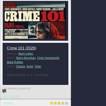
Crime 101 (2026)
Director:
Bart Layton
Actors:
Barry Keoghan
,
Chris Hemsworth
,
Mark Ruffalo
Genre:
Drama
,
Krimi
,
Triler
Moje mišljenje: 4 / 5 - Vrlo Dobar
BY GORAN JOVANOVIĆ
0
FULL REVIEW »
DRAMA