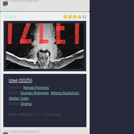
BY GORAN JOVANOVIĆ
0
FULL REVIEW »
DRAMA
Izlet (2025)
Director:
Nenad Pavlovic
Actors:
Dragan Bjelogrlic
,
Milena Radulović
,
Stefan Vukic
Genre:
Drama
Moje mišljenje: 4 / 5 - Vrlo Dobar
BY GORAN JOVANOVIĆ