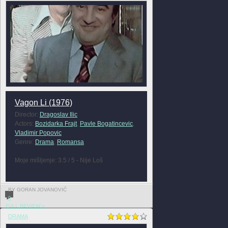
Vagon Li (1976)
Director:
Dragoslav Ilic
Actors:
Bozidarka Frajt
,
Pavle Bogatincevic
,
Vladimir Popovic
Genre:
Drama
,
Romansa
Moje mišljenje: 3.5 / 5 - Nije Loš
BY GORAN JOVANOVIĆ
0
FULL REVIEW »
DRAMA