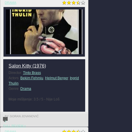
DRAMA
Salon Kitty (1976)
Director:
Tinto Brass
Actors:
Bekim Fehmiu
,
Helmut Berger
,
Ingrid
Thulin
Genre:
Drama
Moje mišljenje: 3.5 / 5 - Nije Loš
BY GORAN JOVANOVIĆ
0
FULL REVIEW »
DRAMA