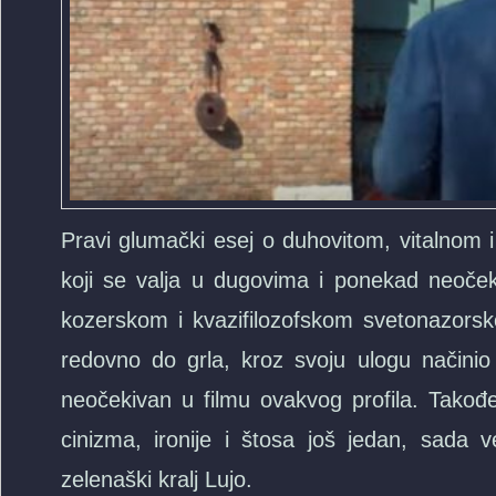
Pravi glumački esej o duhovitom, vitalnom 
koji se valja u dugovima i ponekad neočekiv
kozerskom i kvazifilozofskom svetonazorsk
redovno do grla, kroz svoju ulogu načinio 
neočekivan u filmu ovakvog profila. Takođ
cinizma, ironije i štosa još jedan, sada v
zelenaški kralj Lujo.