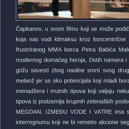
Čapkanov, u svom filmu koji se može podiči
koja nas vodi klimaksu kroz koncentrične
frustriranog MMA borca Petra Babića Malo
modernog domaćeg heroja, čistih namera i m
grižu savesti zbog nasilne smrti svog dru
melanž jer se oko potencijala koji mladi bo
menadžera i mutnih tipova koji valjaju neku
tipova iz podzemlja krupnih zelenaških poslov
MEGDAN: IZMEĐU VODE I VATRE ima sasvim
interregnumu koji ne bi remetio akcione seg